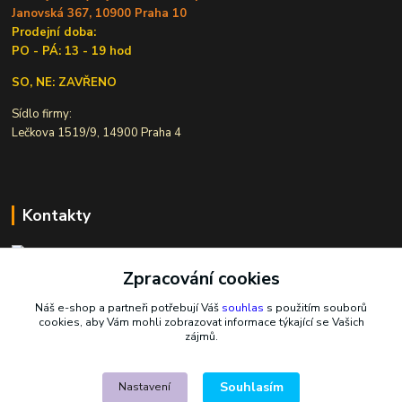
Janovská 367, 10900 Praha 10
Prodejní doba:
PO - PÁ: 13 - 19 hod
SO, NE: ZAVŘENO
Sídlo firmy:
Lečkova 1519/9, 14900 Praha 4
Kontakty
Zpracování cookies
Ivana Šiková
+420 607 146 238
Náš e-shop a partneři potřebují Váš
souhlas
s použitím souborů
Po-Pá, 8-18 hod.
cookies, aby Vám mohli zobrazovat informace týkající se Vašich
zájmů.
nasekoralky@email.cz
Souhlasím
Nastavení