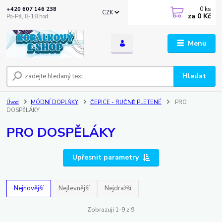
0
ks
+420 607 146 238
CZK
za
0 Kč
Po-Pá, 8-18 hod.
Menu
Hledat
Úvod
MÓDNÍ DOPLŇKY
ČEPICE - RUČNĚ PLETENÉ
PRO
DOSPĚLÁKY
PRO DOSPĚLÁKY
Upřesnit parametry
Nejnovější
Nejlevnější
Nejdražší
Zobrazuji 1-9 z 9