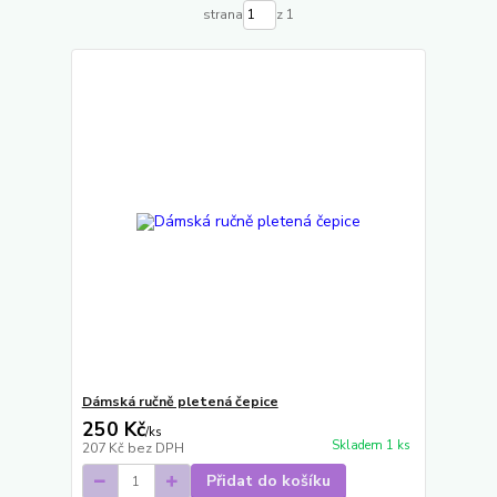
strana
z 1
Dámská ručně pletená čepice
250 Kč
/
ks
Skladem 1 ks
207 Kč
bez DPH
Přidat do košíku