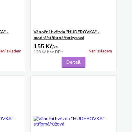
A" -
Vánoční hvězda "HUDEROVKA" -
modrá/stříbrná/tyrkysová
155 Kč
/
ks
ení skladem
Není skladem
128 Kč
bez DPH
Detail