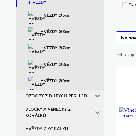
Skl
HVĚZDY Ø5cm
HVĚZDY Ø6cm
Nejnov
HVĚZDY Ø7cm
Zobrazuji 
HVĚZDY Ø8cm
HVĚZDY Ø9cm
OZDOBY Z DUTÝCH PERLÍ 3D
VLOČKY A VĚNEČKY Z
KORÁLKŮ
HVĚZDY Z KORÁLKŮ