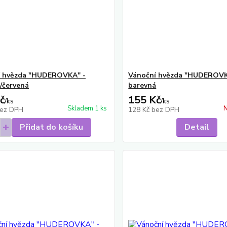
í hvězda "HUDEROVKA" -
Vánoční hvězda "HUDEROVK
á/červená
barevná
č
155 Kč
/
ks
/
ks
Skladem 1 ks
N
ez DPH
128 Kč
bez DPH
Přidat do košíku
Detail