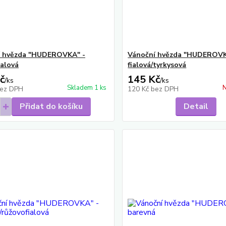
í hvězda "HUDEROVKA" -
Vánoční hvězda "HUDEROVK
ialová
fialová/tyrkysová
č
145 Kč
/
ks
/
ks
Skladem 1 ks
N
ez DPH
120 Kč
bez DPH
Přidat do košíku
Detail