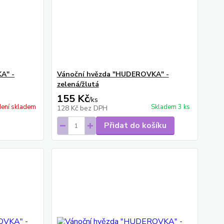
A" -
Vánoční hvězda "HUDEROVKA" -
zelená/žlutá
155 Kč
/
ks
ení skladem
Skladem 3 ks
128 Kč
bez DPH
Přidat do košíku