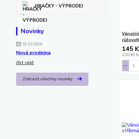
HRAČKY - VÝPRODEJ
Novinky
Vánočn
růžovof
31.10.2024
145 K
Nová prodejna
120 Kč
b
číst celé
Zobrazit všechny novinky