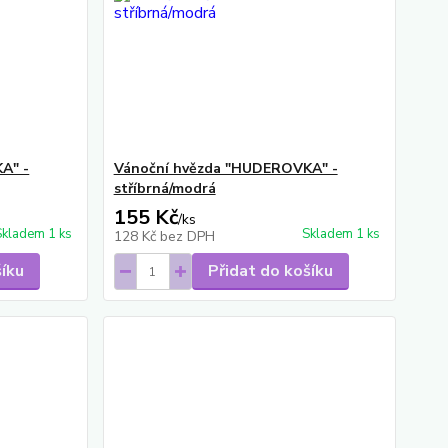
A" -
Vánoční hvězda "HUDEROVKA" -
stříbrná/modrá
155 Kč
/
ks
Skladem 1 ks
Skladem 1 ks
128 Kč
bez DPH
šíku
Přidat do košíku