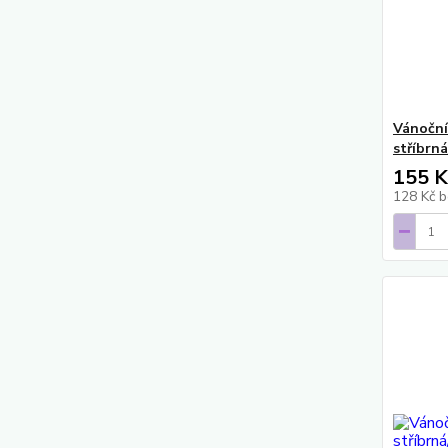
Vánočn
stříbrná
155 K
128 Kč
b