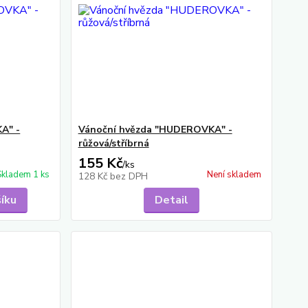
A" -
Vánoční hvězda "HUDEROVKA" -
růžová/stříbrná
155 Kč
/
ks
Skladem 1 ks
Není skladem
128 Kč
bez DPH
šíku
Detail