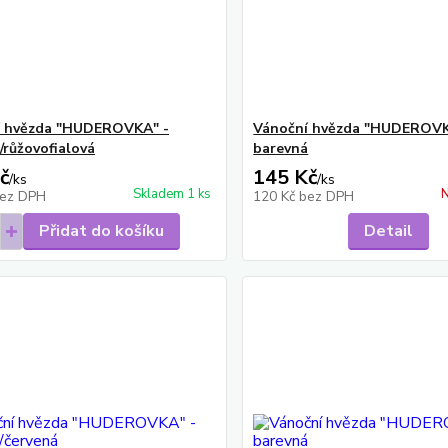
í hvězda "HUDEROVKA" -
Vánoční hvězda "HUDEROVK
/růžovofialová
barevná
č
145 Kč
/
ks
/
ks
Skladem 1 ks
N
ez DPH
120 Kč
bez DPH
Přidat do košíku
Detail