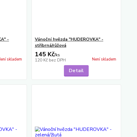
A" -
Vánoční hvězda "HUDEROVKA" -
stříbrná/růžová
145 Kč
/
ks
ení skladem
Není skladem
120 Kč
bez DPH
Detail