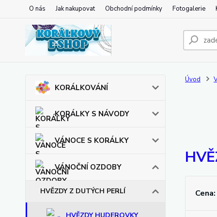
O nás
Jak nakupovat
Obchodní podmínky
Fotogalerie
Úvod
KORÁLKOVÁNÍ
KORÁLKY S NÁVODY
VÁNOCE S KORÁLKY
HVĚ
VÁNOČNÍ OZDOBY
HVĚZDY Z DUTÝCH PERLÍ
Cena:
HVĚZDY HUDEROVKY