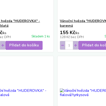
í hvězda "HUDEROVKA" -
Vánoční hvězda "HUDEROVK
/zlatá
barevná
č
155 Kč
/
ks
/
ks
Skladem 1 ks
ez DPH
128 Kč
bez DPH
Přidat do košíku
Přidat do ko