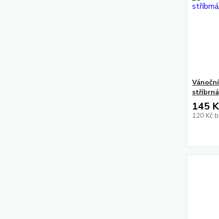
Vánočn
stříbrná
145 K
120 Kč
b