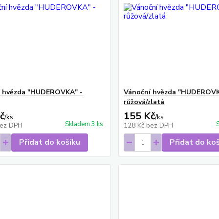
í hvězda "HUDEROVKA" -
Vánoční hvězda "HUDEROVK
růžová/zlatá
č
155 Kč
/
ks
/
ks
Skladem 3 ks
ez DPH
128 Kč
bez DPH
Přidat do košíku
Přidat do ko