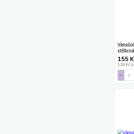
Vánočn
stříbrn
155 K
128 Kč
b