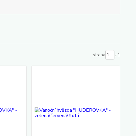
strana
z 1