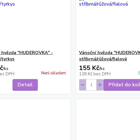
í hvězda "HUDEROVKA" -
Vánoční hvězda "HUDEROVK
/tyrkys
stříbrná/růžová/fialová
č
155 Kč
/
ks
/
ks
Není skladem
ez DPH
128 Kč
bez DPH
Detail
Přidat do ko