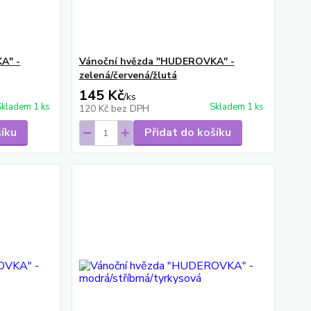
A" -
Vánoční hvězda "HUDEROVKA" -
zelená/červená/žlutá
145 Kč
/
ks
Skladem 1 ks
Skladem 1 ks
120 Kč
bez DPH
šíku
Přidat do košíku