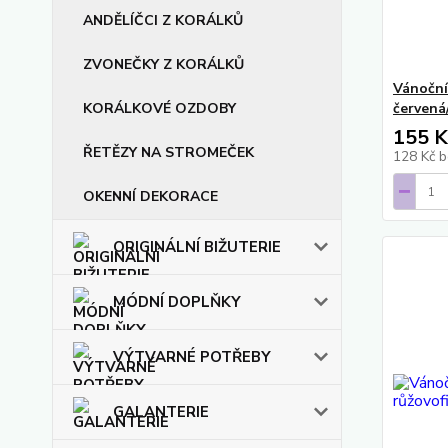
ANDĚLÍČCI Z KORÁLKŮ
ZVONEČKY Z KORÁLKŮ
Vánočn
KORÁLKOVÉ OZDOBY
červená
155 K
ŘETĚZY NA STROMEČEK
128 Kč
b
OKENNÍ DEKORACE
ORIGINÁLNÍ BIŽUTERIE
MÓDNÍ DOPLŇKY
VÝTVARNÉ POTŘEBY
GALANTERIE