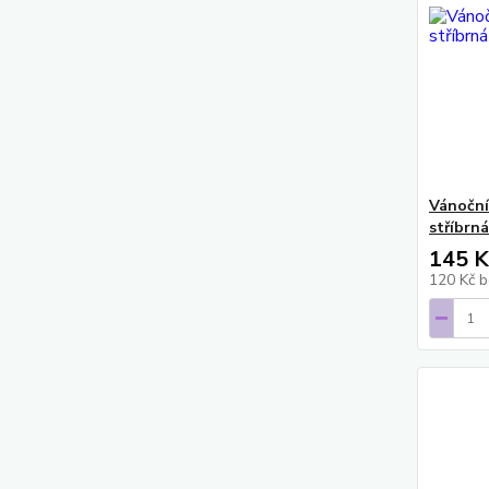
Vánočn
stříbrná
145 K
120 Kč
b