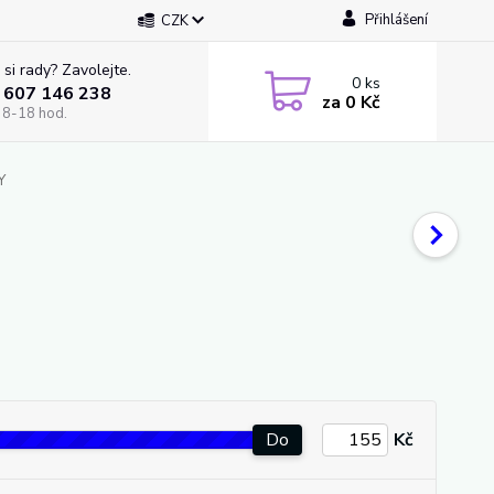
Přihlášení
CZK
 si rady? Zavolejte.
0
ks
 607 146 238
za
0 Kč
 8-18 hod.
Y
Do
Kč