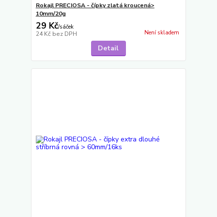
Rokajl PRECIOSA - čípky zlatá kroucená>
10mm/20g
29 Kč
/
sáček
Není skladem
24 Kč
bez DPH
Detail