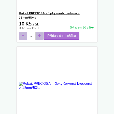
Rokajl PRECIOSA - čípky modrozelená >
15mm/50ks
10 Kč
/
sáček
Skladem 16 sáček
8 Kč
bez DPH
Přidat do košíku