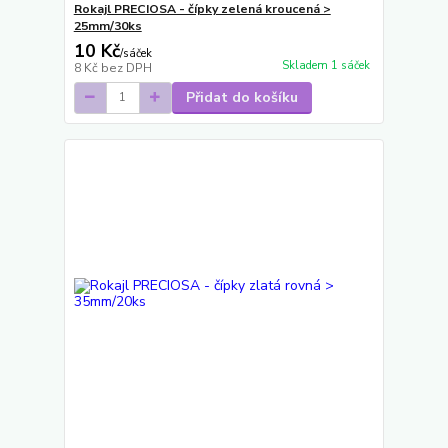
Rokajl PRECIOSA - čípky zelená kroucená >
25mm/30ks
10 Kč
/
sáček
Skladem 1 sáček
8 Kč
bez DPH
Přidat do košíku