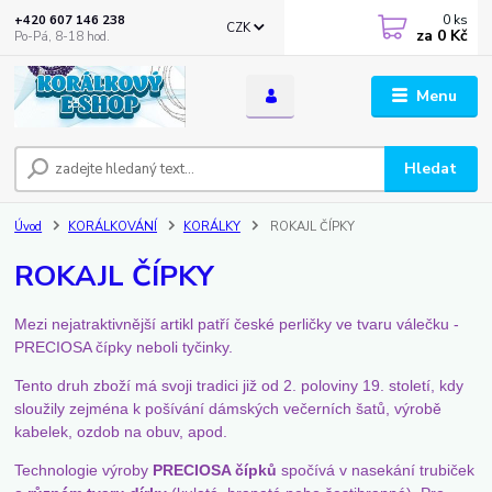
0
ks
+420 607 146 238
CZK
za
0 Kč
Po-Pá, 8-18 hod.
Menu
Hledat
Úvod
KORÁLKOVÁNÍ
KORÁLKY
ROKAJL ČÍPKY
ROKAJL ČÍPKY
Mezi nejatraktivnější artikl patří české perličky ve tvaru válečku -
PRECIOSA čípky neboli tyčinky.
Tento druh zboží má svoji tradici již od 2. poloviny 19. století, kdy
sloužily zejména k pošívání dámských večerních šatů, výrobě
kabelek, ozdob na obuv, apod.
Technologie výroby
PRECIOSA čípků
spočívá v nasekání trubiček