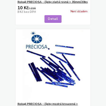
Rokajl PRECIOSA - čípky zlatá rovná > 35mm/20ks
10 Kč
/
sáček
Není skladem
8 Kč
bez DPH
Detail
Rokajl PRECIOSA - čípky modrá kroucená >