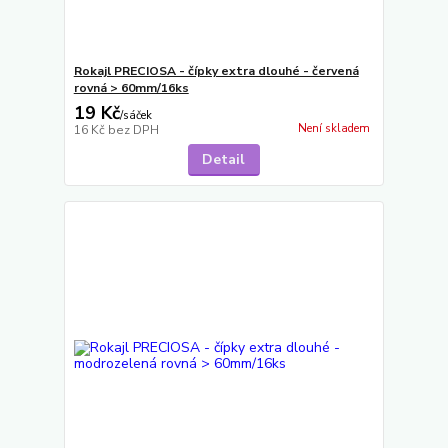
Rokajl PRECIOSA - čípky extra dlouhé - červená
rovná > 60mm/16ks
19 Kč
/
sáček
Není skladem
16 Kč
bez DPH
Detail