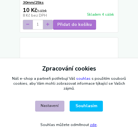
30mm/25ks
10 Kč
/
sáček
Skladem 4 sáček
8 Kč
bez DPH
Přidat do košíku
Zpracování cookies
Náš e-shop a partneři potřebují Váš
souhlas
s použitím souborů
cookies, aby Vám mohli zobrazovat informace týkající se Vašich
zájmů.
Souhlasím
Nastavení
Souhlas můžete odmítnout
zde
.
Rokajl PRECIOSA - čípky žlutá kroucená >