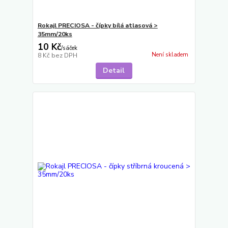
Rokajl PRECIOSA - čípky bílá atlasová >
35mm/20ks
10 Kč
/
sáček
Není skladem
8 Kč
bez DPH
Detail