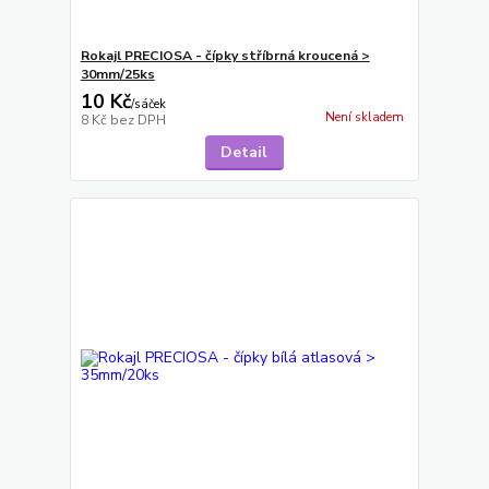
Rokajl PRECIOSA - čípky stříbrná kroucená >
30mm/25ks
10 Kč
/
sáček
Není skladem
8 Kč
bez DPH
Detail