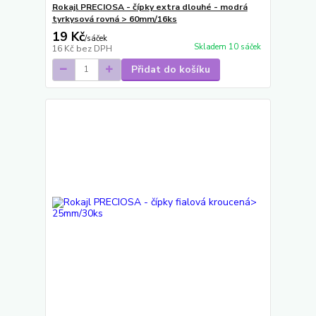
Rokajl PRECIOSA - čípky extra dlouhé - modrá
tyrkysová rovná > 60mm/16ks
19 Kč
/
sáček
Skladem 10 sáček
16 Kč
bez DPH
Přidat do košíku