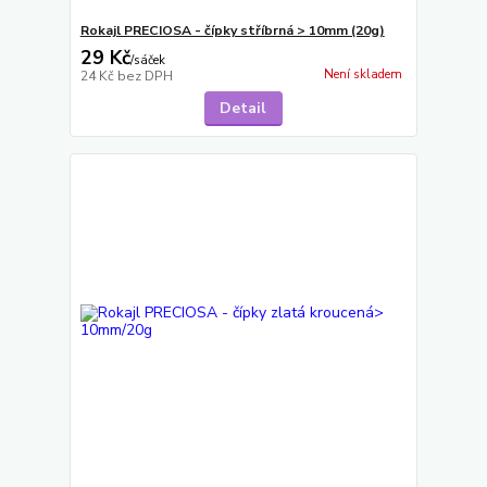
Rokajl PRECIOSA - čípky stříbrná > 10mm (20g)
29 Kč
/
sáček
Není skladem
24 Kč
bez DPH
Detail