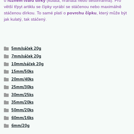
o
různém tvaru dírky
(kulatá, hranatá nebo šestihranná). Pro
větší třpyt artiklu se čípky vyrábí se stáčenou nebo maximálně
stáčenou dírkou. To samé platí o
povrchu čípku
, který může být
jak kulatý, tak stáčený.
5mm/sáček 20g
7mm/sáček 20g
10mm/sáček 20g
15mm/50ks
20mm/40ks
25mm/30ks
30mm/25ks
35mm/20ks
50mm/20ks
60mm/16ks
6mm/20g