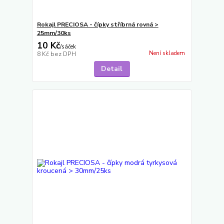
Rokajl PRECIOSA - čípky stříbrná rovná >
25mm/30ks
10 Kč
/
sáček
Není skladem
8 Kč
bez DPH
Detail