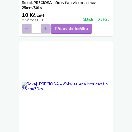
Rokajl PRECIOSA - čípky fialová kroucená>
25mm/30ks
10 Kč
/
sáček
Skladem 6 sáček
8 Kč
bez DPH
Přidat do košíku