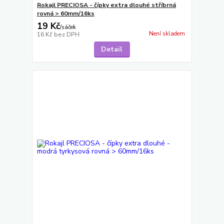
Rokajl PRECIOSA - čípky extra dlouhé stříbrná
rovná > 60mm/16ks
19 Kč
/
sáček
Není skladem
16 Kč
bez DPH
Detail