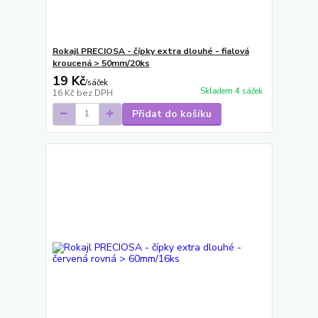
Rokajl PRECIOSA - čípky extra dlouhé - fialová
kroucená > 50mm/20ks
19 Kč
/
sáček
Skladem 4 sáček
16 Kč
bez DPH
Přidat do košíku