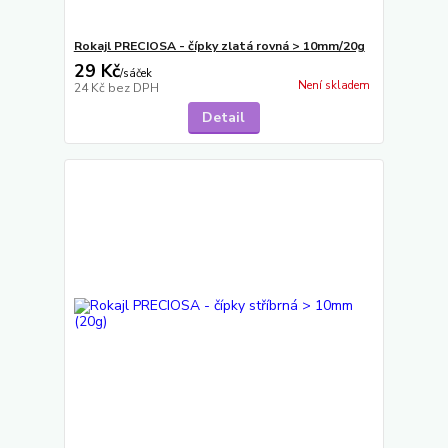
Rokajl PRECIOSA - čípky zlatá rovná > 10mm/20g
29 Kč
/
sáček
Není skladem
24 Kč
bez DPH
Detail