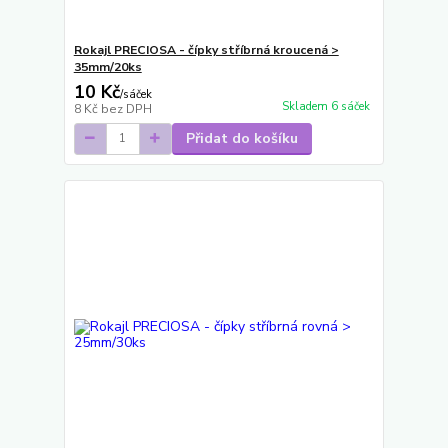
Rokajl PRECIOSA - čípky stříbrná kroucená >
35mm/20ks
10 Kč
/
sáček
Skladem 6 sáček
8 Kč
bez DPH
Přidat do košíku