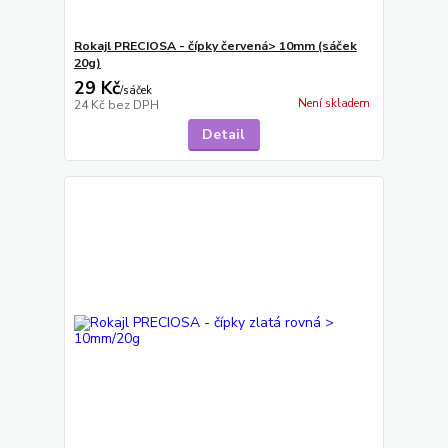
Rokajl PRECIOSA - čípky červená> 10mm (sáček
20g)
29 Kč
/
sáček
Není skladem
24 Kč
bez DPH
Detail