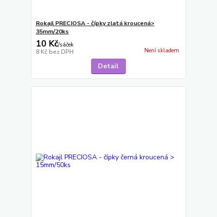
Rokajl PRECIOSA - čípky zlatá kroucená>
35mm/20ks
10 Kč
/
sáček
Není skladem
8 Kč
bez DPH
Detail