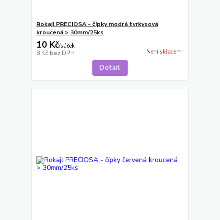
Rokajl PRECIOSA - čípky modrá tyrkysová
kroucená > 30mm/25ks
10 Kč
/
sáček
Není skladem
8 Kč
bez DPH
Detail