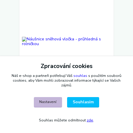
Zpracování cookies
Náš e-shop a partneři potřebují Váš
souhlas
s použitím souborů
cookies, aby Vám mohli zobrazovat informace týkající se Vašich
zájmů.
Náušnice sněhová vločka - průhledná s rolničkou
65 Kč
/
ks
Souhlasím
Skladem 2 ks
Nastavení
54 Kč
bez DPH
Přidat do košíku
Souhlas můžete odmítnout
zde
.