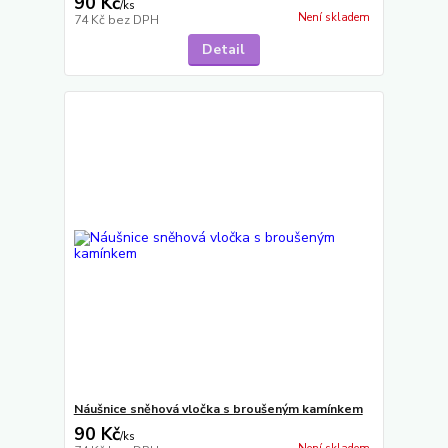
90 Kč
/
ks
Není skladem
74 Kč
bez DPH
Detail
Náušnice sněhová vločka s broušeným kamínkem
90 Kč
/
ks