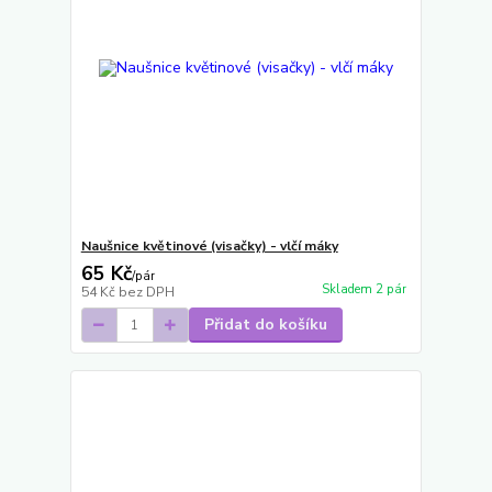
Naušnice květinové (visačky) - vlčí máky
65 Kč
/
pár
Skladem 2 pár
54 Kč
bez DPH
Přidat do košíku