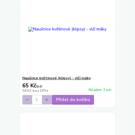
Naušnice květinové (klipsy) - vlčí máky
65 Kč
/
pár
Skladem 3 pár
54 Kč
bez DPH
Přidat do košíku