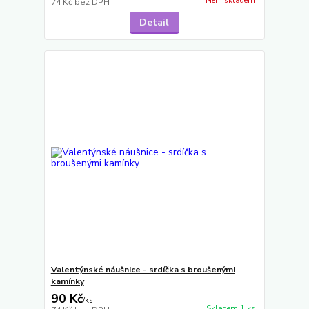
Není skladem
74 Kč
bez DPH
Detail
Valentýnské náušnice - srdíčka s broušenými
kamínky
90 Kč
/
ks
Skladem 1 ks