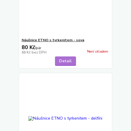
Náušnice ETNO s tyrkenitem - sova
80 Kč
/
pár
Není skladem
66 Kč
bez DPH
Detail