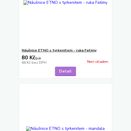
Náušnice ETNO s tyrkenitem - ruka Fatimy
80 Kč
/
pár
Není skladem
66 Kč
bez DPH
Detail