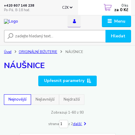
0
ks
+420 607 146 238
CZK
za
0 Kč
Po-Pá, 8-18 hod.
Menu
Hledat
Úvod
ORIGINÁLNÍ BIŽUTERIE
NÁUŠNICE
NÁUŠNICE
Upřesnit parametry
Nejnovější
Nejlevnější
Nejdražší
Zobrazuji 1-60 z 93
strana
z 2
další