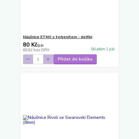
Náušnice ETNO s tyrkenitem - delfíni
80 Kč
/
pár
Skladem 1 pár
66 Kč
bez DPH
Přidat do košíku