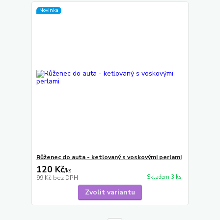
Novinka
Růženec do auta - ketlovaný s voskovými perlami
120 Kč
/
ks
Skladem 3 ks
99 Kč
bez DPH
Zvolit variantu