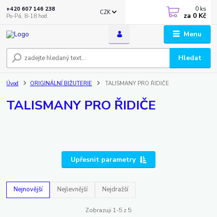
0
ks
+420 607 146 238
CZK
za
0 Kč
Po-Pá, 8-18 hod.
Menu
Hledat
Úvod
ORIGINÁLNÍ BIŽUTERIE
TALISMANY PRO ŘIDIČE
TALISMANY PRO ŘIDIČE
Upřesnit parametry
Nejnovější
Nejlevnější
Nejdražší
Zobrazuji 1-5 z 5