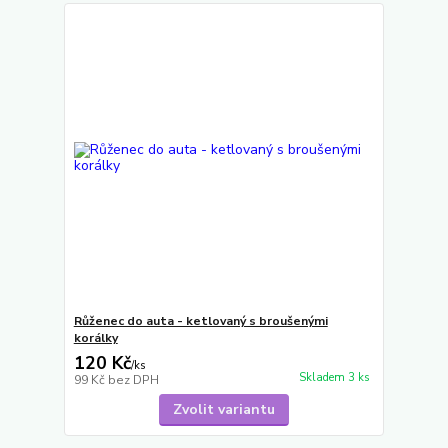
Růženec do auta - ketlovaný s broušenými
korálky
120 Kč
/
ks
Skladem 3 ks
99 Kč
bez DPH
Zvolit variantu