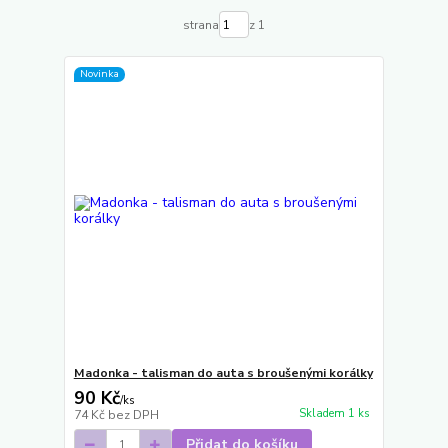
strana
z 1
Novinka
Madonka - talisman do auta s broušenými korálky
90 Kč
/
ks
Skladem 1 ks
74 Kč
bez DPH
Přidat do košíku