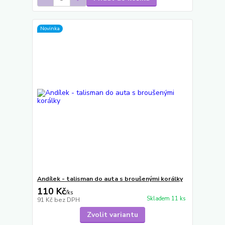
Novinka
Andílek - talisman do auta s broušenými korálky
110 Kč
/
ks
Skladem 11 ks
91 Kč
bez DPH
Zvolit variantu