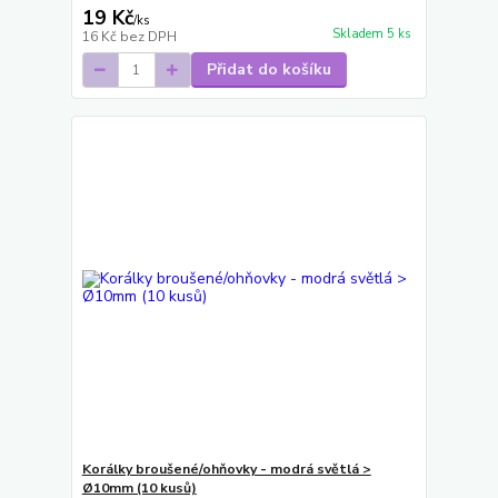
19 Kč
/
ks
Skladem 5 ks
16 Kč
bez DPH
Přidat do košíku
Korálky broušené/ohňovky - modrá světlá >
Ø10mm (10 kusů)