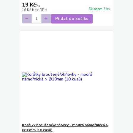
19 Kč
/
ks
Skladem 3 ks
16 Kč
bez DPH
Přidat do košíku
Korálky broušené/ohňovky - modrá námořnická >
Ø10mm (10 kusů)