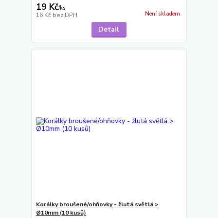
19 Kč
/
ks
Není skladem
16 Kč
bez DPH
Detail
Korálky broušené/ohňovky - žlutá světlá >
Ø10mm (10 kusů)