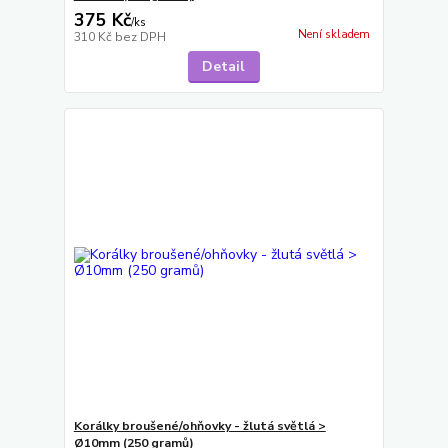
375 Kč
/
ks
Není skladem
310 Kč
bez DPH
Detail
Korálky broušené/ohňovky - žlutá světlá >
Ø10mm (250 gramů)