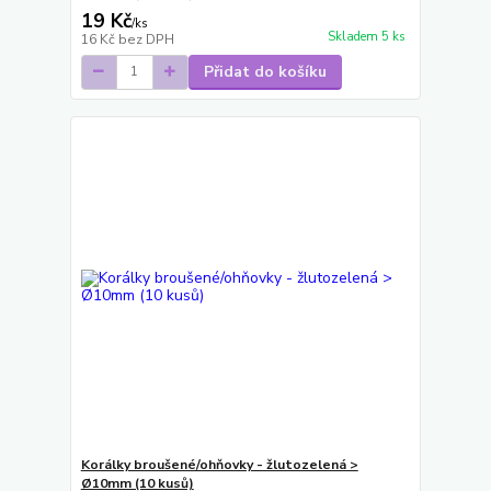
19 Kč
/
ks
Skladem 5 ks
16 Kč
bez DPH
Přidat do košíku
Korálky broušené/ohňovky - žlutozelená >
Ø10mm (10 kusů)