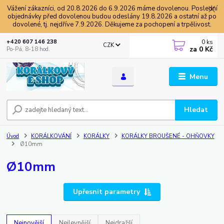
Vážení zákazníci, od 20.8.2026 do 6.9.2026 máme dovolenou. Poslední
objednávky před dovolenou budou odeslány 19.8.2026 a ostatní až po
dovolené, tj. nejdříve 7.9.2026. Děkujeme za pochopení a trpělivost.
0
ks
+420 607 146 238
CZK
za
0 Kč
Po-Pá, 8-18 hod.
Menu
Hledat
Úvod
KORÁLKOVÁNÍ
KORÁLKY
KORÁLKY BROUŠENÉ - OHŇOVKY
Ø10mm
Ø10mm
Upřesnit parametry
Nejnovější
Nejlevnější
Nejdražší