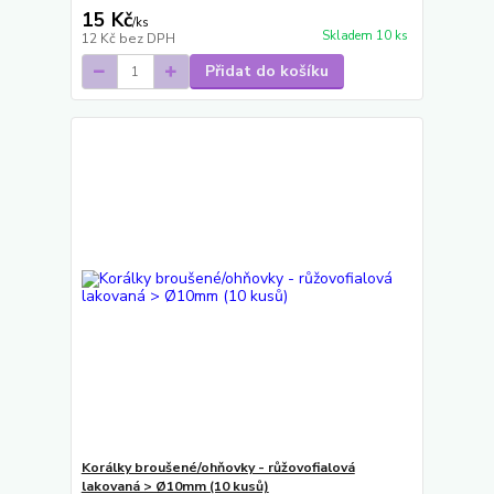
15 Kč
/
ks
Skladem 10 ks
12 Kč
bez DPH
Přidat do košíku
Korálky broušené/ohňovky - růžovofialová
lakovaná > Ø10mm (10 kusů)