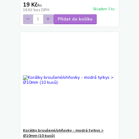
19 Kč
/
ks
Skladem 3 ks
16 Kč
bez DPH
Přidat do košíku
Korálky broušené/ohňovky - modrá tyrkys >
Ø10mm (10 kusů)