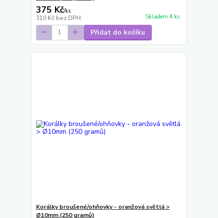
375 Kč
/
ks
Skladem 4 ks
310 Kč
bez DPH
Přidat do košíku
Korálky broušené/ohňovky - oranžová světlá >
Ø10mm (250 gramů)