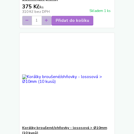
375 Kč
/
ks
Skladem 1 ks
310 Kč
bez DPH
Přidat do košíku
Korálky broušené/ohňovky - lososová > Ø10mm
(10 kusů)