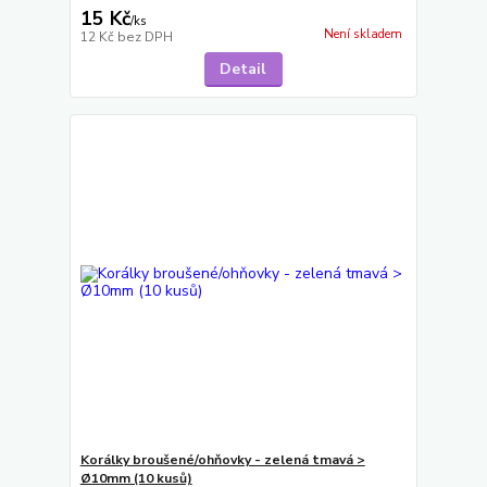
15 Kč
/
ks
Není skladem
12 Kč
bez DPH
Detail
Korálky broušené/ohňovky - zelená tmavá >
Ø10mm (10 kusů)