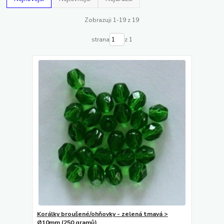
Zobrazuji 1-19 z 19
strana
z 1
Korálky broušené/ohňovky - zelená tmavá >
Ø10mm (250 gramů)