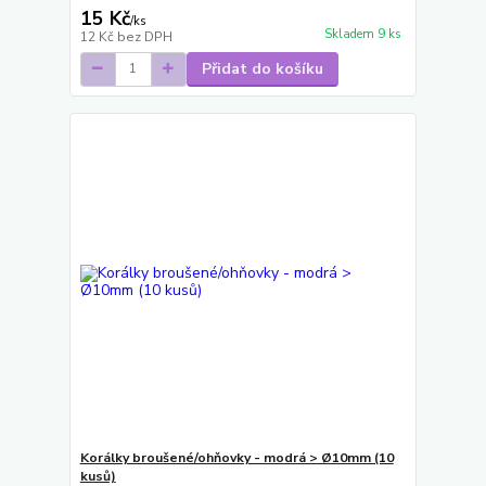
15 Kč
/
ks
Skladem 9 ks
12 Kč
bez DPH
Přidat do košíku
Korálky broušené/ohňovky - modrá > Ø10mm (10
kusů)