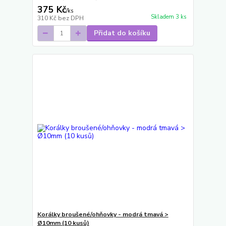
375 Kč
/
ks
Skladem 3 ks
310 Kč
bez DPH
Přidat do košíku
Korálky broušené/ohňovky - modrá tmavá >
Ø10mm (10 kusů)