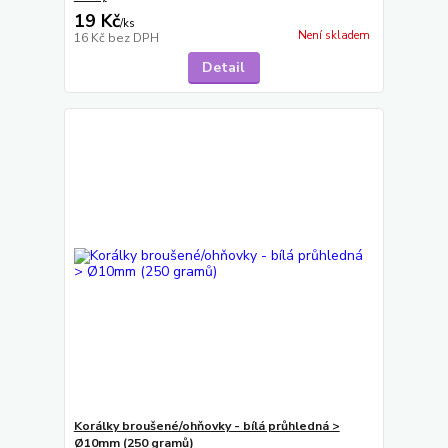
19 Kč
/
ks
Není skladem
16 Kč
bez DPH
Detail
Korálky broušené/ohňovky - bílá průhledná >
Ø10mm (250 gramů)