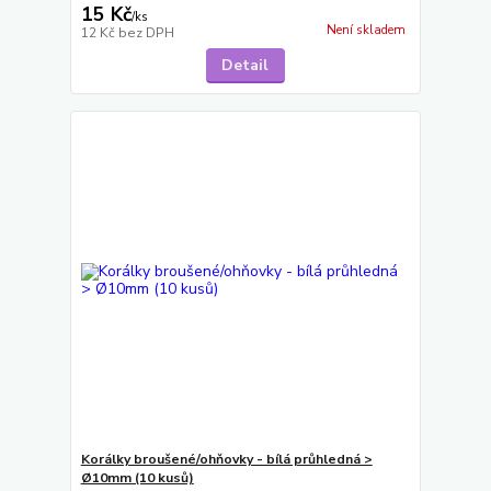
15 Kč
/
ks
Není skladem
12 Kč
bez DPH
Detail
Korálky broušené/ohňovky - bílá průhledná >
Ø10mm (10 kusů)