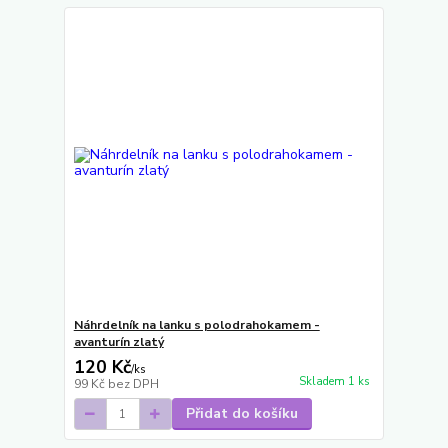
Náhrdelník na lanku s polodrahokamem -
avanturín zlatý
120 Kč
/
ks
Skladem 1 ks
99 Kč
bez DPH
Přidat do košíku