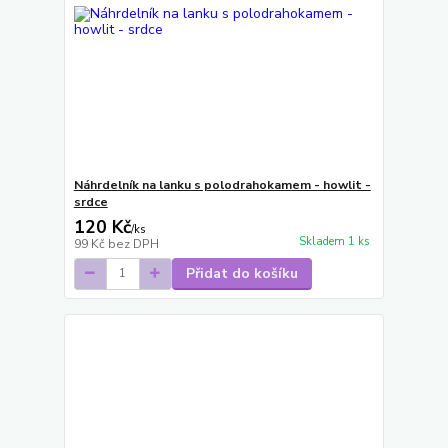
Náhrdelník na lanku s polodrahokamem - howlit -
srdce
120 Kč
/
ks
Skladem 1 ks
99 Kč
bez DPH
Přidat do košíku