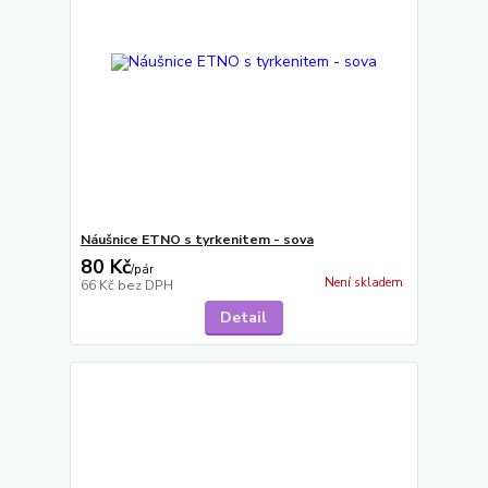
Náušnice ETNO s tyrkenitem - sova
80 Kč
/
pár
Není skladem
66 Kč
bez DPH
Detail