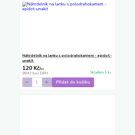
Náhrdelník na lanku s polodrahokamem - epidot-
unakit
120 Kč
/
ks
Skladem 1 ks
99 Kč
bez DPH
Přidat do košíku