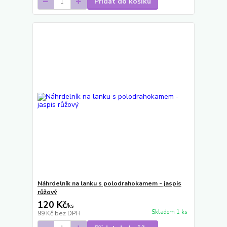
Přidat do košíku
Náhrdelník na lanku s polodrahokamem - jaspis
růžový
120 Kč
/
ks
Skladem 1 ks
99 Kč
bez DPH