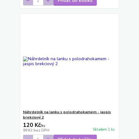
Přidat do košíku
Náhrdelník na lanku s polodrahokamem - jaspis
brekciový 2
120 Kč
/
ks
Skladem 1 ks
99 Kč
bez DPH