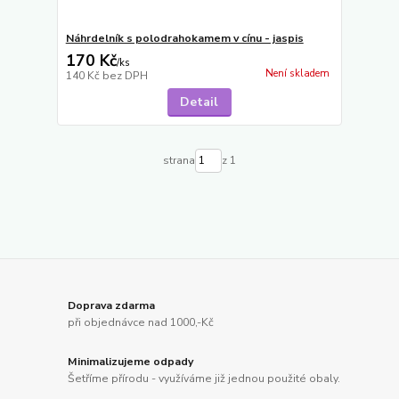
Náhrdelník s polodrahokamem v cínu - jaspis
170 Kč
/
ks
Není skladem
140 Kč
bez DPH
Detail
strana
z 1
Doprava zdarma
při objednávce nad 1000,-Kč
Minimalizujeme odpady
Šetříme přírodu - využíváme již jednou použité obaly.