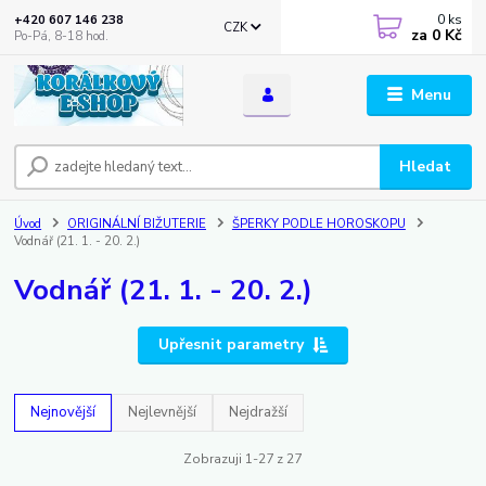
0
ks
+420 607 146 238
CZK
za
0 Kč
Po-Pá, 8-18 hod.
Menu
Hledat
Úvod
ORIGINÁLNÍ BIŽUTERIE
ŠPERKY PODLE HOROSKOPU
Vodnář (21. 1. - 20. 2.)
Vodnář (21. 1. - 20. 2.)
Upřesnit parametry
Nejnovější
Nejlevnější
Nejdražší
Zobrazuji 1-27 z 27