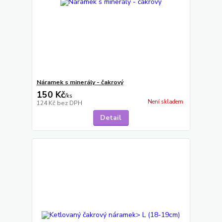
Náramek s minerály - čakrový
150 Kč
/
ks
Není skladem
124 Kč
bez DPH
Detail