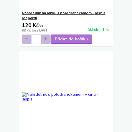
Náhrdelník na lanku s polodrahokamem - jaspis
leopardí
120 Kč
/
ks
Skladem 1 ks
99 Kč
bez DPH
Přidat do košíku