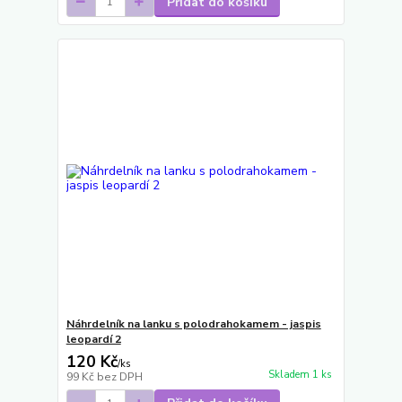
Přidat do košíku
Náhrdelník na lanku s polodrahokamem - jaspis
leopardí 2
120 Kč
/
ks
Skladem 1 ks
99 Kč
bez DPH