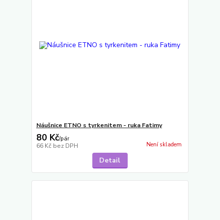
Náušnice ETNO s tyrkenitem - ruka Fatimy
80 Kč
/
pár
Není skladem
66 Kč
bez DPH
Detail