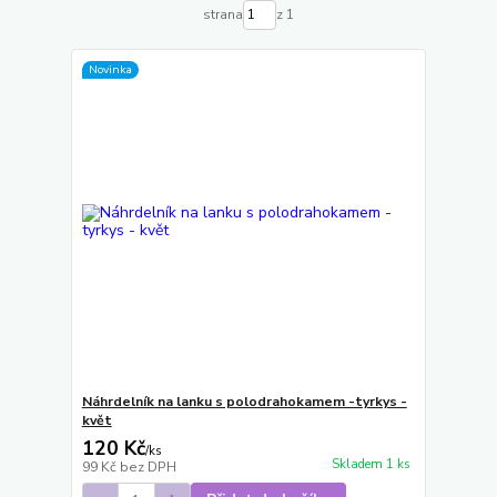
strana
z 1
Novinka
Náhrdelník na lanku s polodrahokamem -tyrkys -
květ
120 Kč
/
ks
Skladem 1 ks
99 Kč
bez DPH