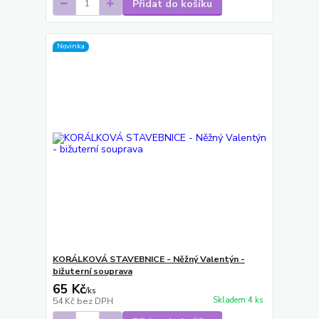
Přidat do košíku
Novinka
KORÁLKOVÁ STAVEBNICE - Něžný Valentýn -
bižuterní souprava
65 Kč
/
ks
Skladem 4 ks
54 Kč
bez DPH