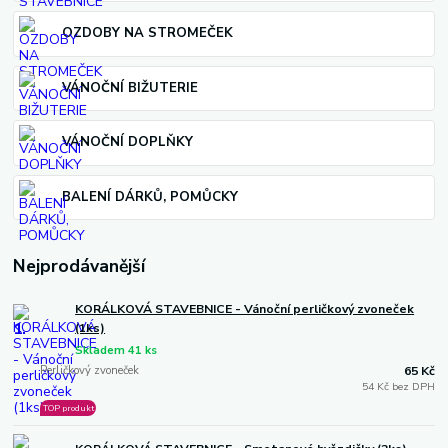
OZDOBY NA STROMEČEK
VÁNOČNÍ BIŽUTERIE
VÁNOČNÍ DOPLŇKY
BALENÍ DÁRKŮ, POMŮCKY
Nejprodávanější
KORÁLKOVÁ STAVEBNICE - Vánoční perličkový zvoneček
1.
(1ks)
Skladem 41 ks
Perličkový zvoneček
65 Kč
54 Kč bez DPH
TOP produkt