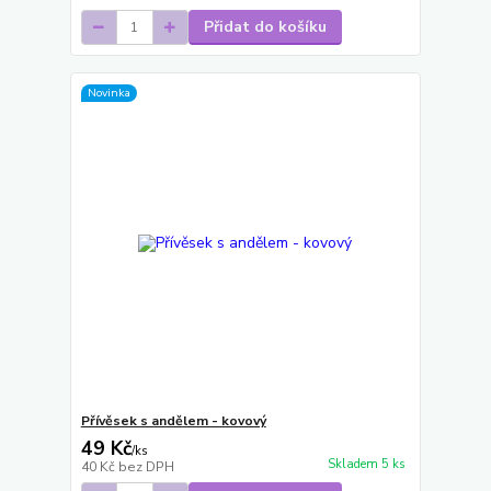
Přidat do košíku
Novinka
Přívěsek s andělem - kovový
49 Kč
/
ks
Skladem 5 ks
40 Kč
bez DPH