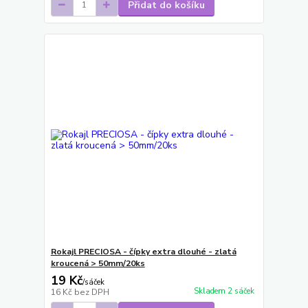
Přidat do košíku
Rokajl PRECIOSA - čípky extra dlouhé - zlatá
kroucená > 50mm/20ks
19 Kč
/
sáček
Skladem 2 sáček
16 Kč
bez DPH