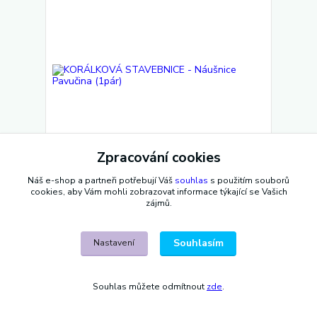
Zpracování cookies
Náš e-shop a partneři potřebují Váš
souhlas
s použitím souborů
KORÁLKOVÁ STAVEBNICE - Náušnice Pavučina
cookies, aby Vám mohli zobrazovat informace týkající se Vašich
(1pár)
zájmů.
75 Kč
/
ks
Skladem 4 ks
62 Kč
bez DPH
Souhlasím
Nastavení
Přidat do košíku
Souhlas můžete odmítnout
zde
.
Novinka