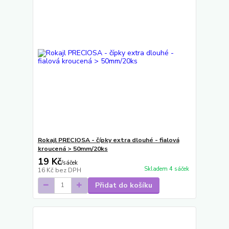
Rokajl PRECIOSA - čípky extra dlouhé - fialová
kroucená > 50mm/20ks
19 Kč
/
sáček
Skladem 4 sáček
16 Kč
bez DPH
Přidat do košíku