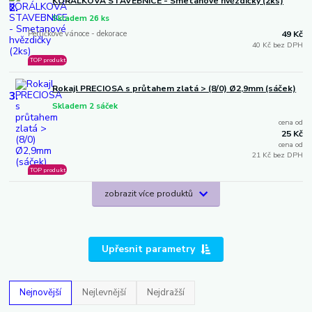
KORÁLKOVÁ STAVEBNICE - Smetanové hvězdičky (2ks)
2.
Skladem 26 ks
Perličkové vánoce - dekorace
49 Kč
40 Kč bez DPH
TOP produkt
Rokajl PRECIOSA s průtahem zlatá > (8/0) Ø2,9mm (sáček)
3.
Skladem 2 sáček
cena od
25 Kč
cena od
21 Kč bez DPH
TOP produkt
zobrazit více produktů
Upřesnit parametry
Nejnovější
Nejlevnější
Nejdražší