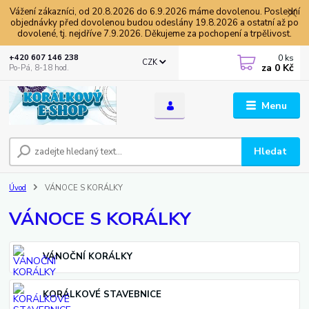
Vážení zákazníci, od 20.8.2026 do 6.9.2026 máme dovolenou. Poslední
objednávky před dovolenou budou odeslány 19.8.2026 a ostatní až po
dovolené, tj. nejdříve 7.9.2026. Děkujeme za pochopení a trpělivost.
0
ks
+420 607 146 238
CZK
za
0 Kč
Po-Pá, 8-18 hod.
Menu
Hledat
Úvod
VÁNOCE S KORÁLKY
VÁNOCE S KORÁLKY
VÁNOČNÍ KORÁLKY
KORÁLKOVÉ STAVEBNICE