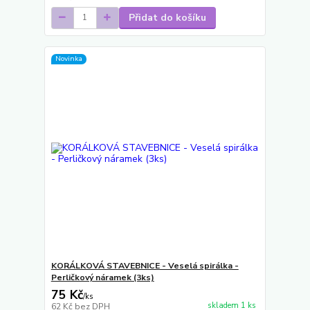
Přidat do košíku
Novinka
KORÁLKOVÁ STAVEBNICE - Veselá spirálka -
Perličkový náramek (3ks)
75 Kč
/
ks
skladem 1 ks
62 Kč
bez DPH