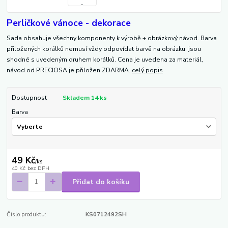
Perličkové vánoce - dekorace
Sada obsahuje všechny komponenty k výrobě + obrázkový návod. Barva
přiložených korálků nemusí vždy odpovídat barvě na obrázku, jsou
shodné s uvedeným druhem korálků. Cena je uvedena za materiál,
návod od PRECIOSA je přiložen ZDARMA.
celý popis
Dostupnost
Skladem 14 ks
Barva
49 Kč
/
ks
40 Kč
bez DPH
Přidat do košíku
Číslo produktu:
KS0712492SH