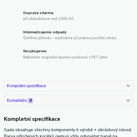
Doprava zdarma
při objednávce nad 1000,-Kč
Minimalizujeme odpady
Šetříme přírodu - využíváme již jednou použité obaly.
Recyklujeme
Nabízíme originální šperky vyrobené z PET lahví
Kompletní specifikace
Komentáře
0
Kompletní specifikace
Sada obsahuje všechny komponenty k výrobě + obrázkový návod.
Barva přiložených korálků nemusí vždy odpovídat barvě na