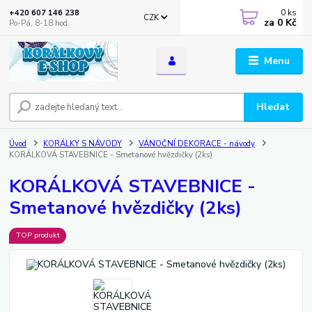
0
ks
+420 607 146 238
CZK
za
0 Kč
Po-Pá, 8-18 hod.
Menu
Hledat
Úvod
KORÁLKY S NÁVODY
VÁNOČNÍ DEKORACE - návody
KORÁLKOVÁ STAVEBNICE - Smetanové hvězdičky (2ks)
KORÁLKOVÁ STAVEBNICE -
Smetanové hvězdičky (2ks)
TOP produkt