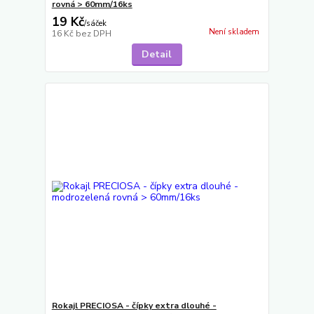
rovná > 60mm/16ks
19 Kč
/
sáček
Není skladem
16 Kč
bez DPH
Detail
Rokajl PRECIOSA - čípky extra dlouhé -