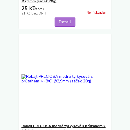
Ø2,9mm (sáček 20g)
25 Kč
/
sáček
Není skladem
21 Kč
bez DPH
Detail
Rokajl PRECIOSA modrá tyrkysová s průtahem >