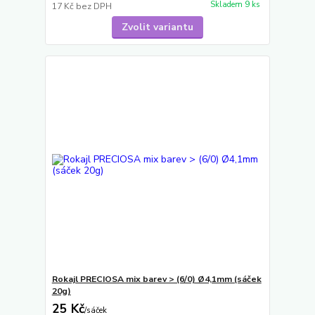
Skladem 9 ks
17 Kč
bez DPH
Zvolit variantu
Rokajl PRECIOSA mix barev > (6/0) Ø4,1mm (sáček
20g)
25 Kč
/
sáček