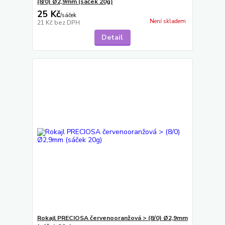
(8/0) Ø2,9mm (sáček 20g)
25 Kč
/
sáček
Není skladem
21 Kč
bez DPH
Detail
Rokajl PRECIOSA červenooranžová > (8/0) Ø2,9mm