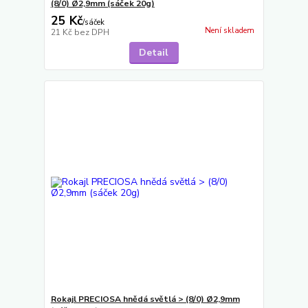
(8/0) Ø2,9mm (sáček 20g)
25 Kč
/
sáček
Není skladem
21 Kč
bez DPH
Detail
Rokajl PRECIOSA hnědá světlá > (8/0) Ø2,9mm