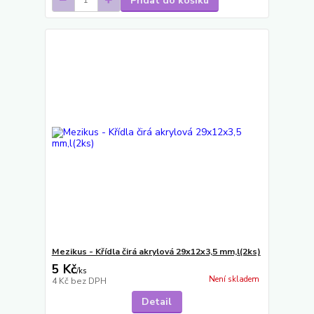
Přidat do košíku
Mezikus - Křídla čirá akrylová 29x12x3,5 mm,l(2ks)
5 Kč
/
ks
Není skladem
4 Kč
bez DPH
Detail