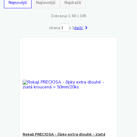
Nejnovější
Nejlevnější
Nejdražší
Zobrazuji 1-60 z 165
strana
z 3
další
Rokajl PRECIOSA - čípky extra dlouhé - zlatá