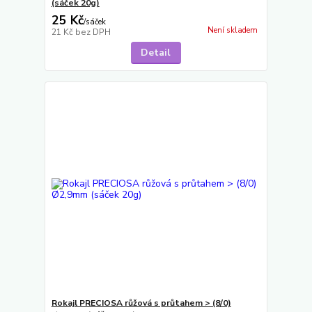
(sáček 20g)
25 Kč
/
sáček
Není skladem
21 Kč
bez DPH
Detail
Rokajl PRECIOSA růžová s průtahem > (8/0)