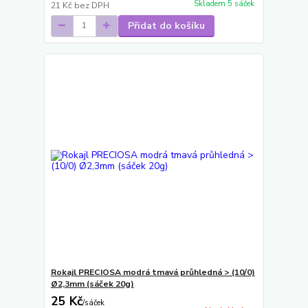
Skladem 5 sáček
21 Kč
bez DPH
Přidat do košíku
Rokajl PRECIOSA modrá tmavá průhledná > (10/0)
Ø2,3mm (sáček 20g)
25 Kč
/
sáček