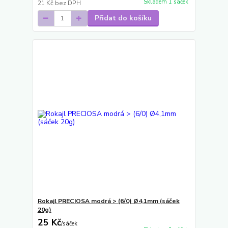
Skladem 1 sáček
21 Kč
bez DPH
Přidat do košíku
Rokajl PRECIOSA modrá > (6/0) Ø4,1mm (sáček
20g)
25 Kč
/
sáček