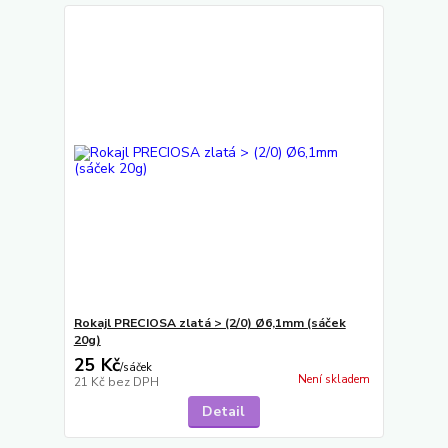
Rokajl PRECIOSA zlatá > (2/0) Ø6,1mm (sáček
20g)
25 Kč
/
sáček
Není skladem
21 Kč
bez DPH
Detail