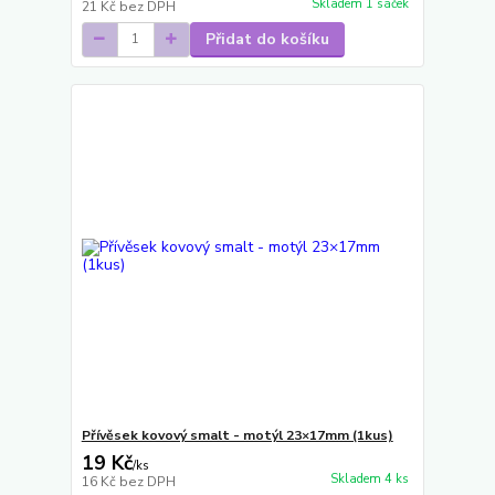
Skladem 1 sáček
21 Kč
bez DPH
Přidat do košíku
Přívěsek kovový smalt - motýl 23×17mm (1kus)
19 Kč
/
ks
Skladem 4 ks
16 Kč
bez DPH