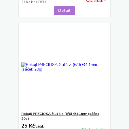
Není skladem
21 Kč
bez DPH
Detail
Rokajl PRECIOSA žlutá > (6/0) Ø4,1mm (sáček
20g)
25 Kč
/
sáček