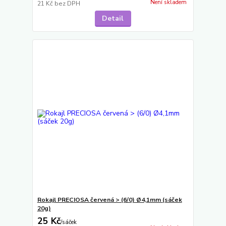
Není skladem
21 Kč
bez DPH
Detail
Rokajl PRECIOSA červená > (6/0) Ø4,1mm (sáček
20g)
25 Kč
/
sáček