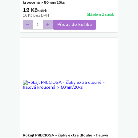
kroucená > 50mm/20ks
19 Kč
/
sáček
Skladem 2 sáček
16 Kč
bez DPH
Přidat do košíku
Rokajl PRECIOSA - čípky extra dlouhé - fialová