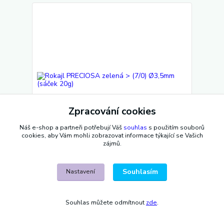
Zpracování cookies
Náš e-shop a partneři potřebují Váš
souhlas
s použitím souborů
cookies, aby Vám mohli zobrazovat informace týkající se Vašich
zájmů.
Rokajl PRECIOSA zelená > (7/0) Ø3,5mm (sáček
20g)
Souhlasím
Nastavení
25 Kč
/
sáček
Skladem 8 sáček
21 Kč
bez DPH
Souhlas můžete odmítnout
zde
.
Přidat do košíku