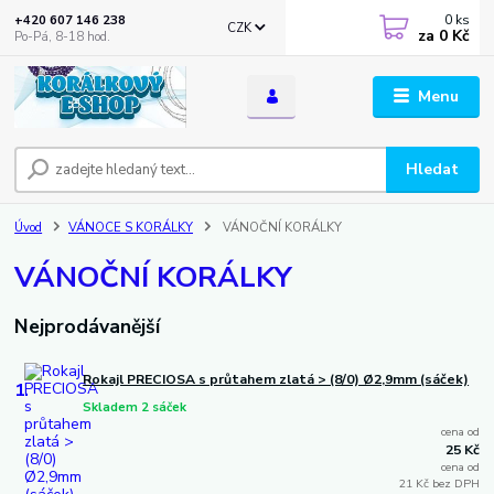
0
ks
+420 607 146 238
CZK
za
0 Kč
Po-Pá, 8-18 hod.
Menu
Hledat
Úvod
VÁNOCE S KORÁLKY
VÁNOČNÍ KORÁLKY
VÁNOČNÍ KORÁLKY
Nejprodávanější
Rokajl PRECIOSA s průtahem zlatá > (8/0) Ø2,9mm (sáček)
1.
Skladem 2 sáček
cena od
25 Kč
cena od
21 Kč bez DPH