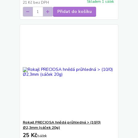
Skladem 1 sáček
21 Kč
bez DPH
Přidat do košíku
Rokajl PRECIOSA hnědá průhledná > (10/0)
Ø2,3mm (sáček 20g)
25 Kč
/
sáček