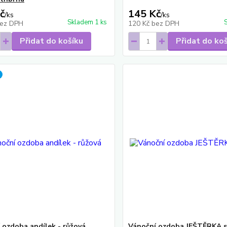
č
145 Kč
/
ks
/
ks
Skladem 1 ks
ez DPH
120 Kč
bez DPH
Přidat do košíku
Přidat do ko
 ozdoba andílek - růžová
Vánoční ozdoba JEŠTĚRKA s