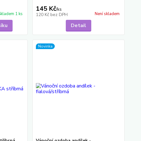
145 Kč
/
ks
Skladem 1 ks
Není skladem
120 Kč
bez DPH
šíku
Detail
Novinka
tříbrná
Vánoční ozdoba andílek -