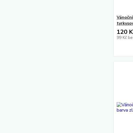
Vánoční
tyrkyso
120 K
99 Kč
be