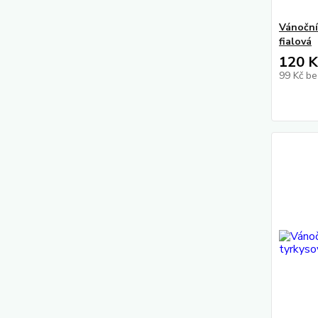
Vánoční
fialová
120 K
99 Kč
be