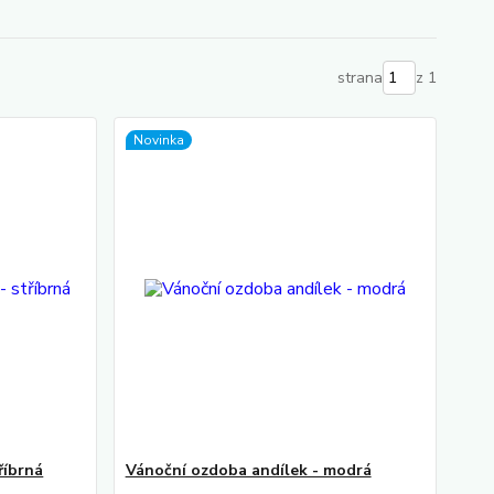
strana
z 1
Novinka
říbrná
Vánoční ozdoba andílek - modrá