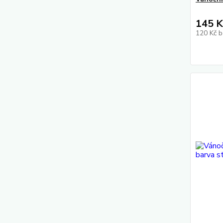
145 K
120 Kč
b