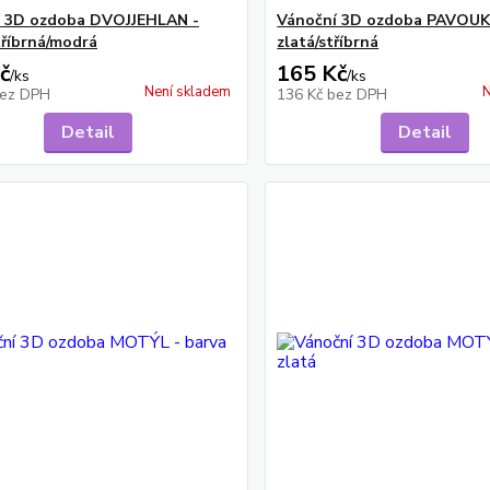
í 3D ozdoba DVOJJEHLAN -
Vánoční 3D ozdoba PAVOUK 
tříbrná/modrá
zlatá/stříbrná
č
165 Kč
/
ks
/
ks
Není skladem
N
ez DPH
136 Kč
bez DPH
Detail
Detail