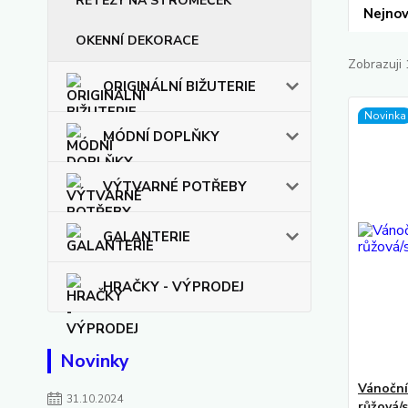
ŘETĚZY NA STROMEČEK
Nejnov
OKENNÍ DEKORACE
Zobrazuji 
ORIGINÁLNÍ BIŽUTERIE
Novinka
MÓDNÍ DOPLŇKY
VÝTVARNÉ POTŘEBY
GALANTERIE
HRAČKY - VÝPRODEJ
Novinky
Vánoční
31.10.2024
růžová/s