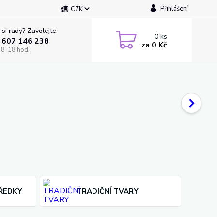
Přihlášení
CZK
 si rady? Zavolejte.
0
ks
 607 146 238
za
0 Kč
 8-18 hod.
ŘEDKY
TRADIČNÍ TVARY