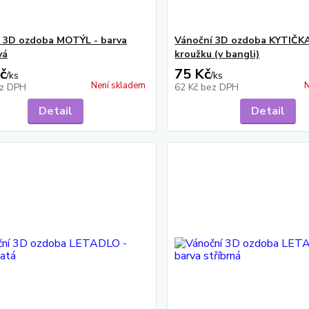
 3D ozdoba MOTÝL - barva
Vánoční 3D ozdoba KYTIČKA
vá
kroužku (v bangli)
č
75 Kč
/
ks
/
ks
Není skladem
N
z DPH
62 Kč
bez DPH
Detail
Detail