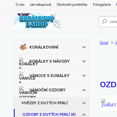
O nás
Jak nakupovat
Obchodní podmínky
Fotogalerie
Úvod
KORÁLKOVÁNÍ
KORÁLKY S NÁVODY
VÁNOCE S KORÁLKY
OZD
VÁNOČNÍ OZDOBY
HVĚZDY Z DUTÝCH PERLÍ
OZDOBY Z DUTÝCH PERLÍ 3D