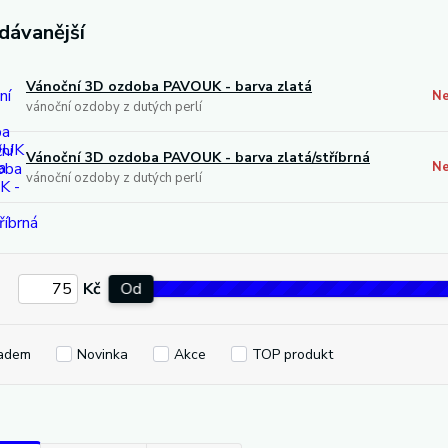
dávanější
Vánoční 3D ozdoba PAVOUK - barva zlatá
Ne
vánoční ozdoby z dutých perlí
Vánoční 3D ozdoba PAVOUK - barva zlatá/stříbrná
Ne
vánoční ozdoby z dutých perlí
Kč
Od
adem
Novinka
Akce
TOP produkt