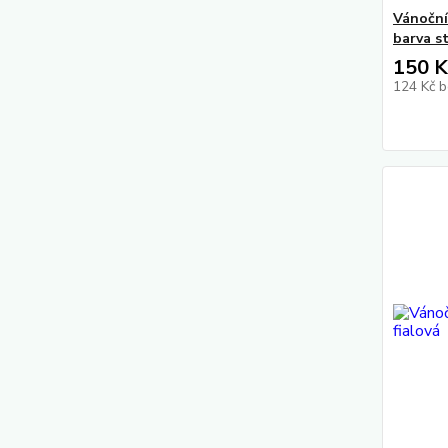
Vánočn
barva s
150 K
124 Kč
b