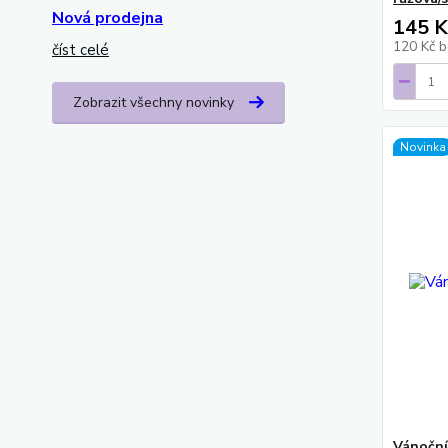
Nová prodejna
145 K
120 Kč
b
číst celé
Zobrazit všechny novinky
Novinka
Vánoční