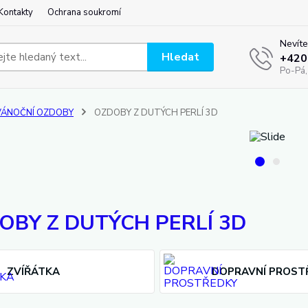
Kontakty
Ochrana soukromí
Nevíte
Hledat
+420
Po-Pá,
VÁNOČNÍ OZDOBY
OZDOBY Z DUTÝCH PERLÍ 3D
OBY Z DUTÝCH PERLÍ 3D
ZVÍŘÁTKA
DOPRAVNÍ PROST