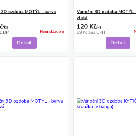
 3D ozdoba MOTÝL - barva
Vánoční 3D ozdoba MOTÝL -
zlatá
č
120 Kč
/
ks
/
ks
Není skladem
N
z DPH
99 Kč
bez DPH
Detail
Detail