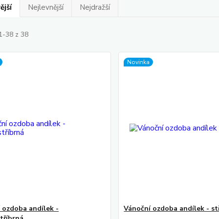
ější
Nejlevnější
Nejdražší
1-38 z 38
Novinka
 ozdoba andílek -
Vánoční ozdoba andílek - st
tříbrná