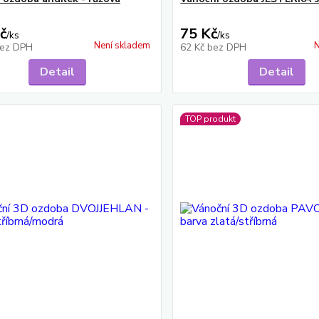
č
75 Kč
/
ks
/
ks
Není skladem
N
ez DPH
62 Kč
bez DPH
Detail
Detail
TOP produkt