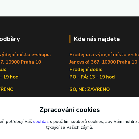
 odběry
Kde nás najdete
výdejní místo e-shopu:
Prodejna a výdejní místo e-sh
7, 10900 Praha 10
Janovská 367, 10900 Praha 10
doba:
Prodejní doba:
 - 19 hod
PO - PÁ: 13 - 19 hod
AVŘENO
SO, NE: ZAVŘENO
Sídlo firmy:
Zpracování cookies
Lečkova 1519/9, 14900 Praha 4
eři potřebují Váš
souhlas
s použitím souborů cookies, aby Vám mohli z
týkající se Vašich zájmů.