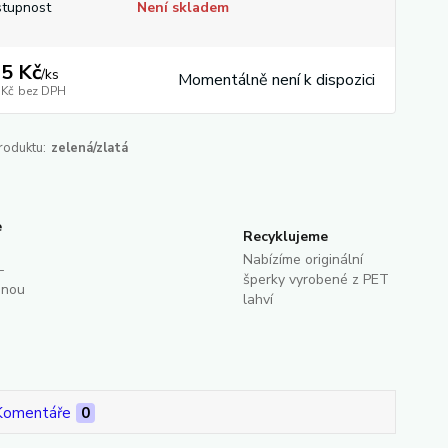
tupnost
Není skladem
5 Kč
/
ks
Momentálně není k dispozici
 Kč
bez DPH
roduktu:
zelená/zlatá
e
Recyklujeme
Nabízíme originální
-
šperky vyrobené z PET
dnou
lahví
Komentáře
0