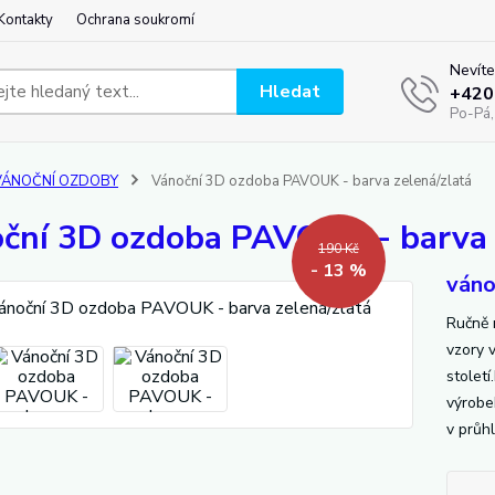
Kontakty
Ochrana soukromí
Nevíte
Hledat
+420
Po-Pá,
VÁNOČNÍ OZDOBY
Vánoční 3D ozdoba PAVOUK - barva zelená/zlatá
ční 3D ozdoba PAVOUK - barva 
190 Kč
- 13 %
váno
Ručně 
vzory 
století
výrobe
v průh