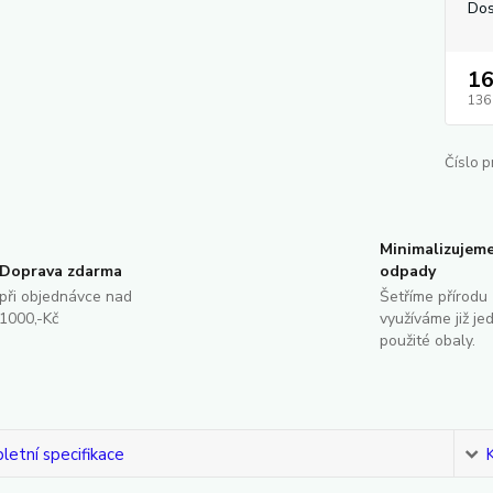
Dos
16
136
Číslo p
Minimalizujem
Doprava zdarma
odpady
při objednávce nad
Šetříme přírodu 
1000,-Kč
využíváme již je
použité obaly.
etní specifikace