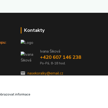
Kontakty
opu:
Ivana Šiková
+420 607 146 238
Po-Pá, 8-18 hod.
nasekoralky@email.cz
obrazovat informace