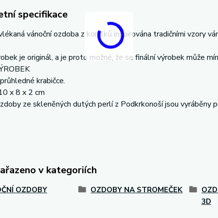
tní specifikace
lékaná vánoční ozdoba z korálků inspirována tradičními vzory vá
obek je originál, a je proto možné, že se finální výrobek může mírně
VÝROBEK
průhledné krabičce.
10 x 8 x 2 cm
zdoby ze skleněných dutých perlí z Podkrkonoší jsou vyráběny po
zařazeno v kategoriích
ČNÍ OZDOBY
OZDOBY NA STROMEČEK
OZD
3D