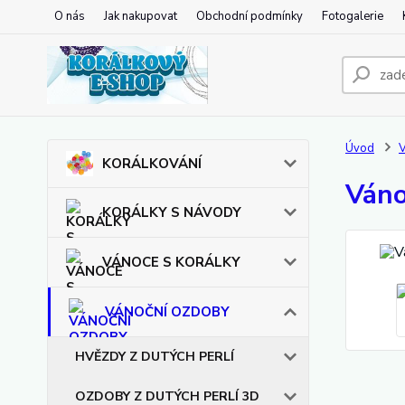
O nás
Jak nakupovat
Obchodní podmínky
Fotogalerie
Úvod
KORÁLKOVÁNÍ
Váno
KORÁLKY S NÁVODY
VÁNOCE S KORÁLKY
VÁNOČNÍ OZDOBY
HVĚZDY Z DUTÝCH PERLÍ
OZDOBY Z DUTÝCH PERLÍ 3D