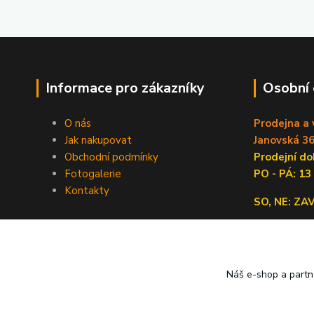
Informace pro zákazníky
Osobní
O nás
Prodejna a 
Jak nakupovat
Janovská 36
Obchodní podmínky
Prodejní 
Fotogalerie
PO - PÁ: 13
Kontakty
SO, NE: Z
Náš e-shop a partn