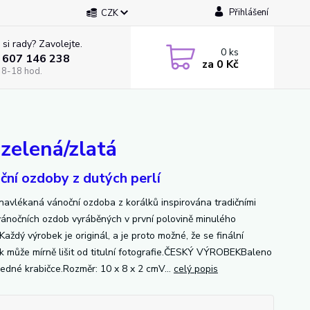
Přihlášení
CZK
 si rady? Zavolejte.
0
ks
 607 146 238
za
0 Kč
 8-18 hod.
zelená/zlatá
ční ozdoby z dutých perlí
navlékaná vánoční ozdoba z korálků inspirována tradičními
vánočních ozdob vyráběných v první polovině minulého
.Každý výrobek je originál, a je proto možné, že se finální
k může mírně lišit od titulní fotografie.ČESKÝ VÝROBEKBaleno
ledné krabičce.Rozměr: 10 x 8 x 2 cmV...
celý popis