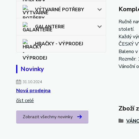
Komple
VÝTVARNÉ POTŘEBY
Ručně nav
GALANTERIE
století.
Každý výr
HRAČKY - VÝPRODEJ
ČESKÝ 
Baleno v 
Rozměr: 
Vánoční o
Novinky
31.10.2024
Nová prodejna
číst celé
Zboží 
Zobrazit všechny novinky
VÁNO