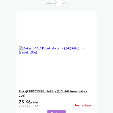
strana
z 1
Rokajl PRECIOSA zlatá > (2/0) Ø6,1mm (sáček
20g)
25 Kč
/
sáček
Není skladem
21 Kč
bez DPH