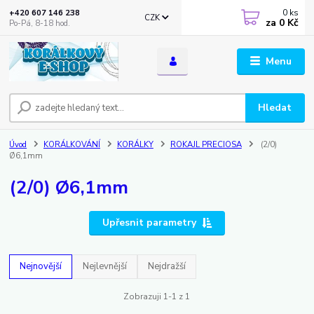
0
ks
+420 607 146 238
CZK
za
0 Kč
Po-Pá, 8-18 hod.
Menu
Hledat
Úvod
KORÁLKOVÁNÍ
KORÁLKY
ROKAJL PRECIOSA
(2/0)
Ø6,1mm
(2/0) Ø6,1mm
Upřesnit parametry
Nejnovější
Nejlevnější
Nejdražší
Zobrazuji 1-1 z 1