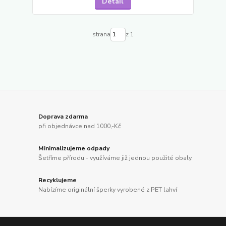
Detail
strana
z 1
Doprava zdarma
při objednávce nad 1000,-Kč
Minimalizujeme odpady
Šetříme přírodu - využíváme již jednou použité obaly.
Recyklujeme
Nabízíme originální šperky vyrobené z PET lahví