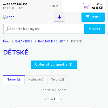
0
ks
+420 607 146 238
CZK
za
0 Kč
Po-Pá, 8-18 hod.
Menu
Hledat
Úvod
GALANTERIE
BAVLNĚNÉ ROUŠKY
DĚTSKÉ
DĚTSKÉ
Upřesnit parametry
Nejnovější
Nejlevnější
Nejdražší
Zobrazuji 1-42 z 42
strana
z 1