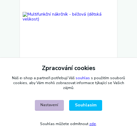
Zpracování cookies
Multifunkční nákrčník - béžová (dětská velikost)
70 Kč
/
ks
Náš e-shop a partneři potřebují Váš
souhlas
s použitím souborů
Skladem 1 ks
58 Kč
bez DPH
cookies, aby Vám mohli zobrazovat informace týkající se Vašich
zájmů.
Přidat do košíku
Souhlasím
Nastavení
Souhlas můžete odmítnout
zde
.