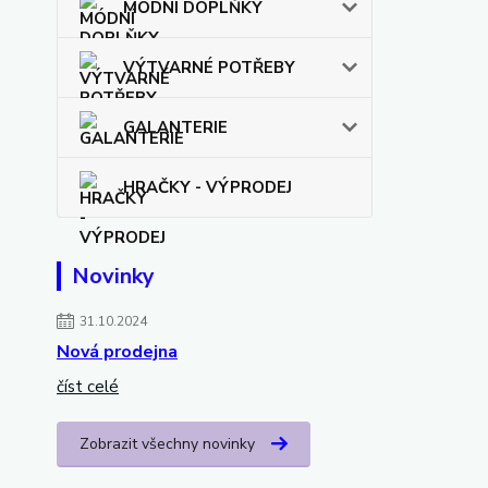
MÓDNÍ DOPLŇKY
VÝTVARNÉ POTŘEBY
GALANTERIE
HRAČKY - VÝPRODEJ
Novinky
31.10.2024
Nová prodejna
číst celé
Zobrazit všechny novinky