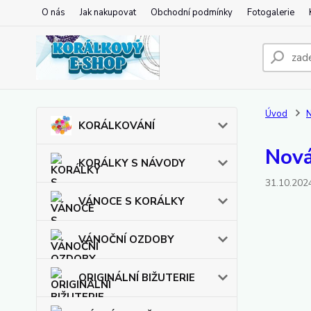
O nás
Jak nakupovat
Obchodní podmínky
Fotogalerie
Úvod
N
KORÁLKOVÁNÍ
Nová
KORÁLKY S NÁVODY
31.10.202
VÁNOCE S KORÁLKY
VÁNOČNÍ OZDOBY
ORIGINÁLNÍ BIŽUTERIE