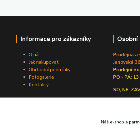
Informace pro zákazníky
Osobní
O nás
Prodejna a 
Jak nakupovat
Janovská 36
Obchodní podmínky
Prodejní 
Fotogalerie
PO - PÁ: 13
Kontakty
SO, NE: Z
Náš e-shop a partn