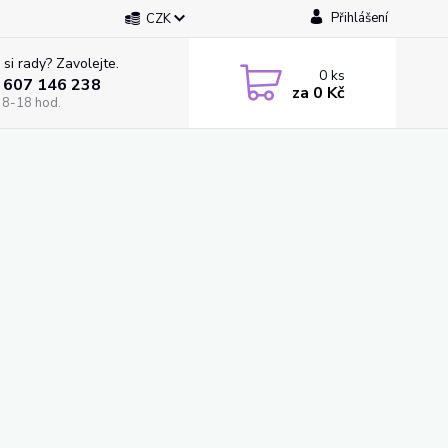
Přihlášení
CZK
 si rady? Zavolejte.
0
ks
 607 146 238
za
0 Kč
 8-18 hod.