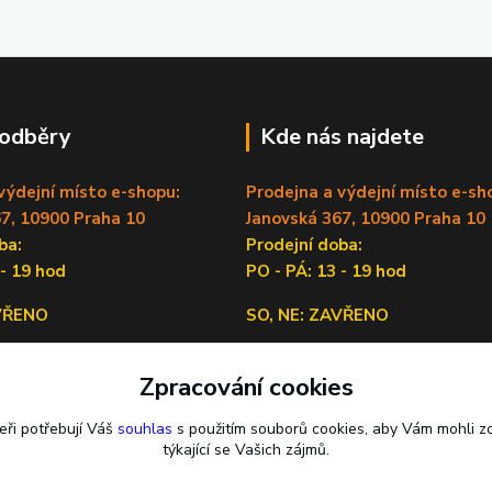
 odběry
Kde nás najdete
výdejní místo e-shopu:
Prodejna a výdejní místo e-sh
7, 10900 Praha 10
Janovská 367, 10900 Praha 10
doba:
Prodejní doba:
 - 19 hod
PO - PÁ: 13 - 19 hod
AVŘENO
SO, NE: ZAVŘENO
Sídlo firmy:
Zpracování cookies
Lečkova 1519/9, 14900 Praha 4
eři potřebují Váš
souhlas
s použitím souborů cookies, aby Vám mohli z
týkající se Vašich zájmů.