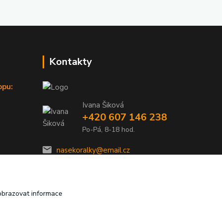
Kontakty
opu:
Ivana Šiková
+420 607 146 238
Po-Pá, 8-18 hod.
nasekoralky@email.cz
obrazovat informace