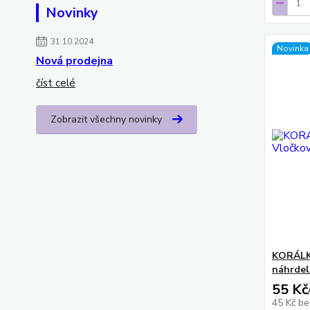
Novinky
31.10.2024
Novinka
Nová prodejna
číst celé
Zobrazit všechny novinky
KORÁLK
náhrdel
55 Kč
45 Kč
be