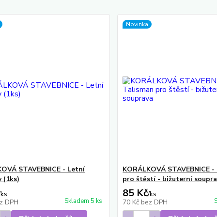
Novinka
OVÁ STAVEBNICE - Letní
KORÁLKOVÁ STAVEBNICE - 
 (1ks)
pro štěstí - bižuterní soupr
85 Kč
/
ks
/
ks
Skladem 5 ks
z DPH
70 Kč
bez DPH