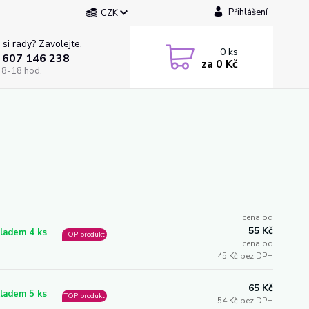
Přihlášení
CZK
 si rady? Zavolejte.
0
ks
 607 146 238
za
0 Kč
 8-18 hod.
cena od
55 Kč
ladem 4 ks
TOP produkt
cena od
45 Kč bez DPH
65 Kč
ladem 5 ks
TOP produkt
54 Kč bez DPH