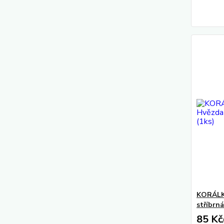
KORÁLK
stříbrná
85 Kč