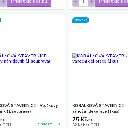
Přidat do košíku
Přidat do ko
Novinka
OVÁ STAVEBNICE - Vločkový
KORÁLKOVÁ STAVEBNICE - 
ník (1 souprava)
vánoční dekorace (1kus)
75 Kč
/
ks
/
ks
Skladem 5 ks
z DPH
62 Kč
bez DPH