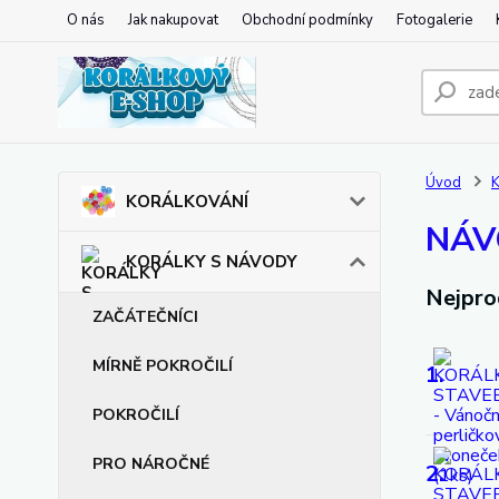
O nás
Jak nakupovat
Obchodní podmínky
Fotogalerie
Úvod
KORÁLKOVÁNÍ
NÁV
KORÁLKY S NÁVODY
Nejpro
ZAČÁTEČNÍCI
MÍRNĚ POKROČILÍ
1.
POKROČILÍ
PRO NÁROČNÉ
2.