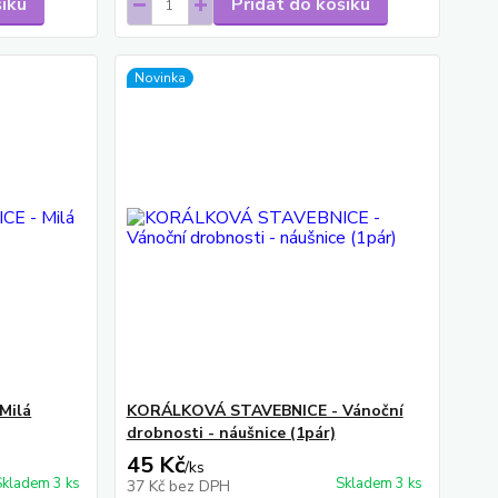
šíku
Přidat do košíku
Novinka
Milá
KORÁLKOVÁ STAVEBNICE - Vánoční
drobnosti - náušnice (1pár)
45 Kč
/
ks
Skladem 3 ks
Skladem 3 ks
37 Kč
bez DPH