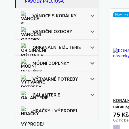
NÁVODY PRECIOSA
Novinka
VÁNOCE S KORÁLKY
VÁNOČNÍ OZDOBY
ORIGINÁLNÍ BIŽUTERIE
MÓDNÍ DOPLŇKY
VÝTVARNÉ POTŘEBY
GALANTERIE
KORÁLK
náramky
HRAČKY - VÝPRODEJ
75 Kč
62 Kč
be