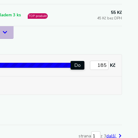
55 Kč
ladem 3 ks
TOP produkt
45 Kč bez DPH
Do
Kč
strana
z 3
další