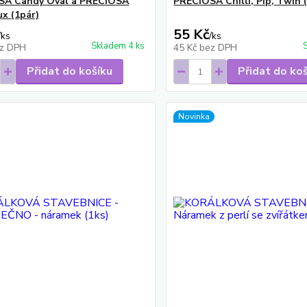
SA Candy Oval a PRECIOSA
PRECIOSA Chilli, Pip, Twin 
x (1pár)
55 Kč
/
ks
/
ks
Skladem 4 ks
z DPH
45 Kč
bez DPH
Přidat do košíku
Přidat do ko
Novinka