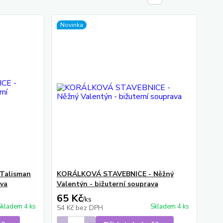
Novinka
Talisman
KORÁLKOVÁ STAVEBNICE - Něžný
ava
Valentýn - bižuterní souprava
65 Kč
/
ks
Skladem 4 ks
Skladem 4 ks
54 Kč
bez DPH