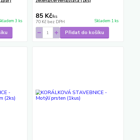
(1pár)
zelená/červená/zlatá (1ks)
85 Kč
/
ks
Skladem 3 ks
Skladem 1 ks
70 Kč
bez DPH
šíku
Přidat do košíku