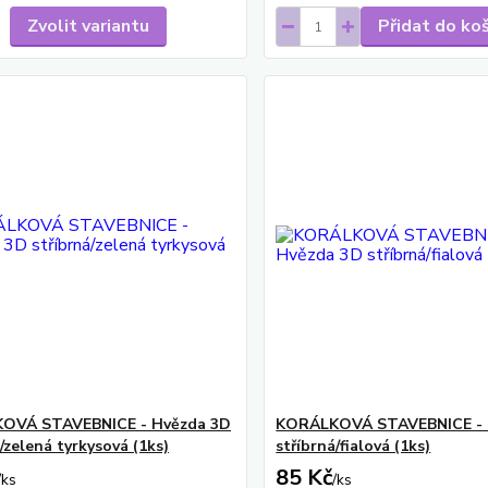
Zvolit variantu
Přidat do ko
OVÁ STAVEBNICE - Hvězda 3D
KORÁLKOVÁ STAVEBNICE - 
/zelená tyrkysová (1ks)
stříbrná/fialová (1ks)
85 Kč
/
ks
/
ks