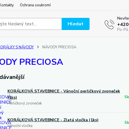
Kontakty
Ochrana soukromí
Nevíte
Hledat
+420
Po-Pá,
KORÁLKY S NÁVODY
NÁVODY PRECIOSA
ODY PRECIOSA
dávanější
KORÁLKOVÁ STAVEBNICE - Vánoční perličkový zvoneček
Sk
(1ks)
Perličkový zvoneček
KORÁLKOVÁ STAVEBNICE - Zlatá vločka (1ks)
Sk
Vánoční vločka