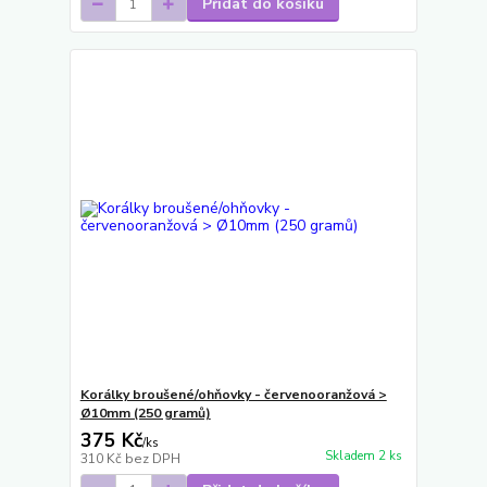
Přidat do košíku
Korálky broušené/ohňovky - červenooranžová >
Ø10mm (250 gramů)
375 Kč
/
ks
Skladem 2 ks
310 Kč
bez DPH