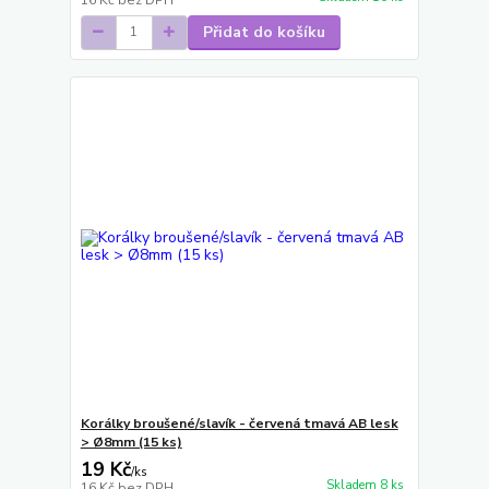
Přidat do košíku
Korálky broušené/slavík - červená tmavá AB lesk
> Ø8mm (15 ks)
19 Kč
/
ks
Skladem 8 ks
16 Kč
bez DPH