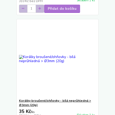
Skladem 1 ks
310 Kč
bez DPH
Přidat do košíku
Korálky broušené/ohňovky - bílá neprůhledná >
Ø3mm (20g)
35 Kč
/
ks