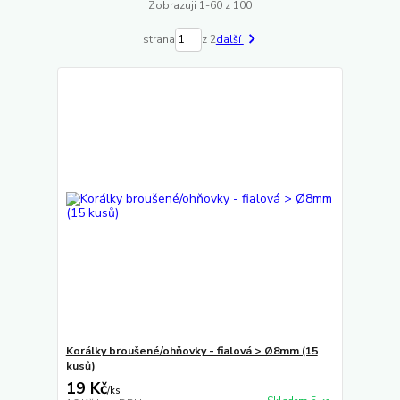
Zobrazuji 1-60 z 100
strana
z 2
další
Korálky broušené/ohňovky - fialová > Ø8mm (15
kusů)
19 Kč
/
ks