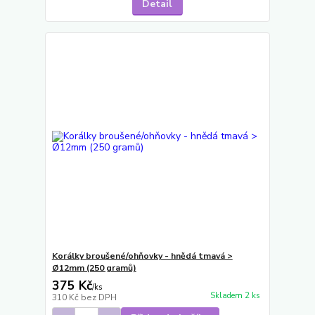
Detail
Korálky broušené/ohňovky - hnědá tmavá >
Ø12mm (250 gramů)
375 Kč
/
ks
Skladem 2 ks
310 Kč
bez DPH