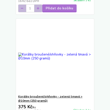
Skladem 5 ks
16 Kč
bez DPH
Přidat do košíku
Korálky broušené/ohňovky - zelená tmavá >
Ø10mm (250 gramů)
375 Kč
/
ks