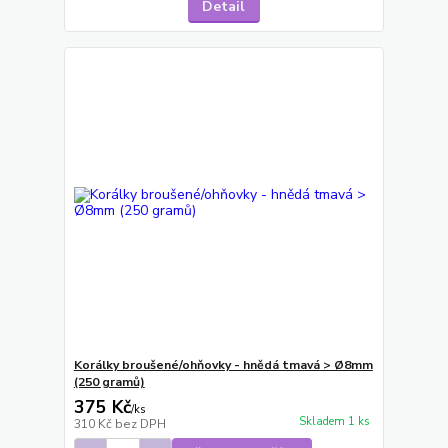
Detail
Korálky broušené/ohňovky - hnědá tmavá > Ø8mm
(250 gramů)
375 Kč
/
ks
Skladem 1 ks
310 Kč
bez DPH