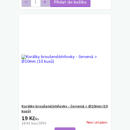
Přidat do košíku
Korálky broušené/ohňovky - červená > Ø10mm (10
kusů)
19 Kč
/
ks
Není skladem
16 Kč
bez DPH