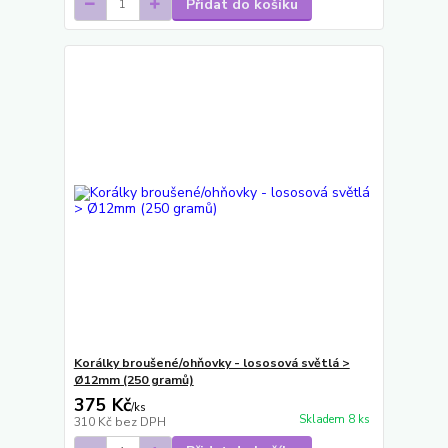
Přidat do košíku
Korálky broušené/ohňovky - lososová světlá >
Ø12mm (250 gramů)
375 Kč
/
ks
Skladem 8 ks
310 Kč
bez DPH