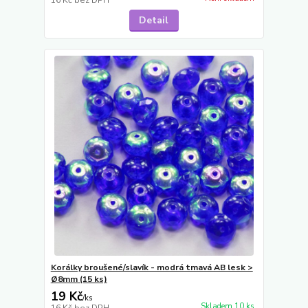
16 Kč
bez DPH
Detail
Korálky broušené/slavík - modrá tmavá AB lesk >
Ø8mm (15 ks)
19 Kč
/
ks
Skladem 10 ks
16 Kč
bez DPH