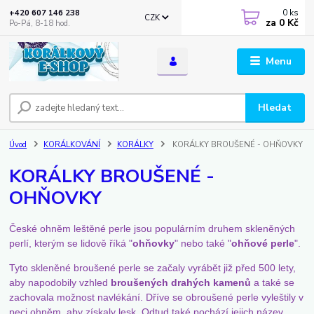
0
ks
+420 607 146 238
CZK
za
0 Kč
Po-Pá, 8-18 hod.
Menu
Hledat
Úvod
KORÁLKOVÁNÍ
KORÁLKY
KORÁLKY BROUŠENÉ - OHŇOVKY
KORÁLKY BROUŠENÉ -
OHŇOVKY
České ohněm leštěné perle jsou populárním druhem skleněných
perlí, kterým se lidově říká "
ohňovky
" nebo také "
ohňové perle
".
Tyto skleněné broušené perle se začaly vyrábět již před 500 lety,
aby napodobily vzhled
broušených drahých kamenů
a také se
zachovala možnost navlékání. Dříve se obroušené perle vyleštily v
peci ohněm, aby získaly lesk. Odtud také pochází jejich název.