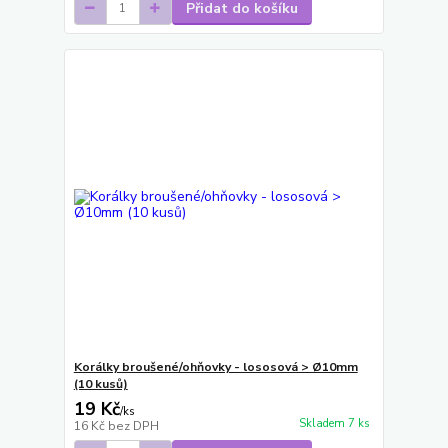
Přidat do košíku
Korálky broušené/ohňovky - lososová > Ø10mm
(10 kusů)
19 Kč
/
ks
Skladem 7 ks
16 Kč
bez DPH