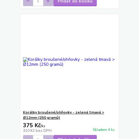
Přidat do košíku
Korálky broušené/ohňovky - zelená tmavá >
Ø12mm (250 gramů)
375 Kč
/
ks
Skladem 4 ks
310 Kč
bez DPH