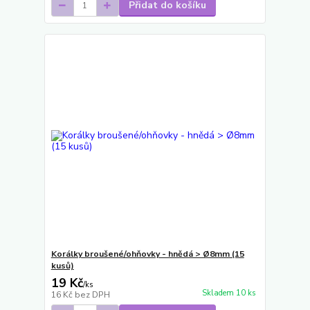
Přidat do košíku
Korálky broušené/ohňovky - hnědá > Ø8mm (15
kusů)
19 Kč
/
ks
Skladem 10 ks
16 Kč
bez DPH