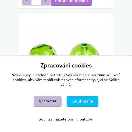
Přidat do košíku
Zpracování cookies
Náš e-shop a partneři potřebují Váš
souhlas
s použitím souborů
cookies, aby Vám mohli zobrazovat informace týkající se Vašich
zájmů.
Souhlasím
Nastavení
Korálky broušené/ohňovky - zelená světlá >
Ø12mm (250 gramů)
375 Kč
Souhlas můžete odmítnout
zde
.
/
ks
Skladem 2 ks
310 Kč
bez DPH