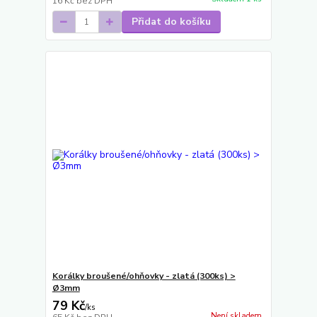
16 Kč
bez DPH
Přidat do košíku
Korálky broušené/ohňovky - zlatá (300ks) >
Ø3mm
79 Kč
/
ks
Není skladem