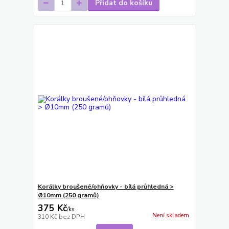
Přidat do košíku
Korálky broušené/ohňovky - bílá průhledná >
Ø10mm (250 gramů)
375 Kč
/
ks
Není skladem
310 Kč
bez DPH