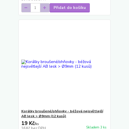
Přidat do košíku
Korálky broušené/ohňovky - béžová nejsvětlejší
AB lesk > Ø9mm (12 kusů)
19 Kč
/
ks
Skladem 3 ks
16 Kč
bez DPH