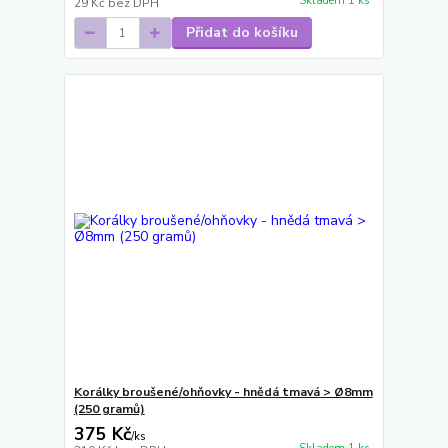
Skladem 1 ks
29 Kč
bez DPH
Přidat do košíku
Korálky broušené/ohňovky - hnědá tmavá > Ø8mm
(250 gramů)
375 Kč
/
ks