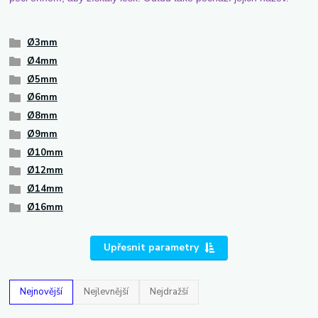
Ø3mm
Ø4mm
Ø5mm
Ø6mm
Ø8mm
Ø9mm
Ø10mm
Ø12mm
Ø14mm
Ø16mm
Upřesnit parametry
Nejnovější
Nejlevnější
Nejdražší