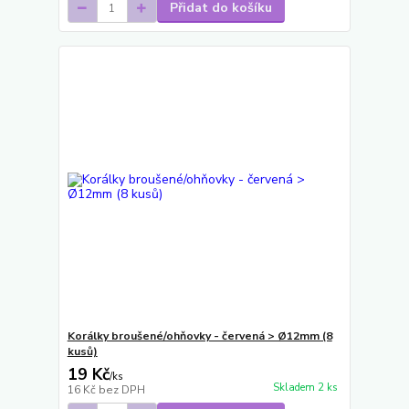
Přidat do košíku
Korálky broušené/ohňovky - červená > Ø12mm (8
kusů)
19 Kč
/
ks
Skladem 2 ks
16 Kč
bez DPH