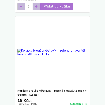
Přidat do košíku
Korálky broušené/slavík - zelená tmavá AB lesk >
Ø8mm - (15 ks)
19 Kč
/
ks
Skladem 3 ks
16 Kč
bez DPH