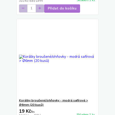
Skladem 1 ks
310 Kč
bez DPH
Přidat do košíku
Korálky broušené/ohňovky - modrá safírová >
Ø6mm (20 kusů)
19 Kč
/
ks
Skladem 1 ks