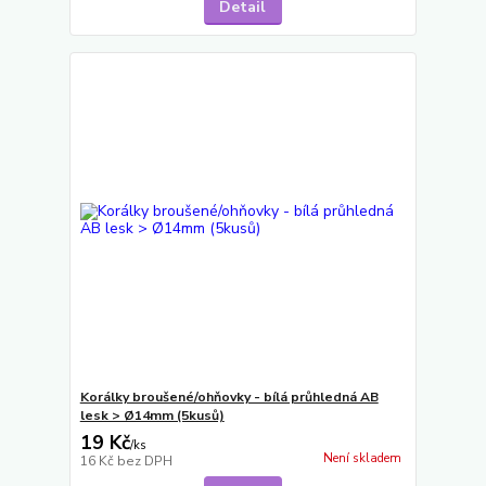
Detail
Korálky broušené/ohňovky - bílá průhledná AB
lesk > Ø14mm (5kusů)
19 Kč
/
ks
Není skladem
16 Kč
bez DPH