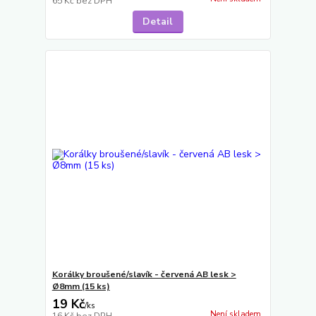
65 Kč
bez DPH
Detail
Korálky broušené/slavík - červená AB lesk >
Ø8mm (15 ks)
19 Kč
/
ks
Není skladem