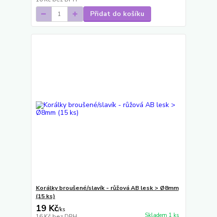
Přidat do košíku
Korálky broušené/slavík - růžová AB lesk > Ø8mm
(15 ks)
19 Kč
/
ks
Skladem 1 ks
16 Kč
bez DPH