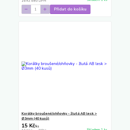
16 Kč
bez DPH
Přidat do košíku
Korálky broušené/ohňovky - žlutá AB lesk >
Ø3mm (40 kusů)
15 Kč
/
ks
Skladem 1 ks