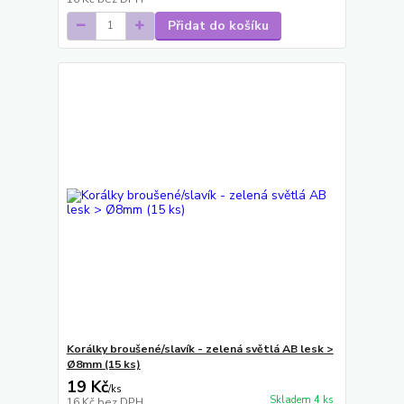
Přidat do košíku
Korálky broušené/slavík - zelená světlá AB lesk >
Ø8mm (15 ks)
19 Kč
/
ks
Skladem 4 ks
16 Kč
bez DPH