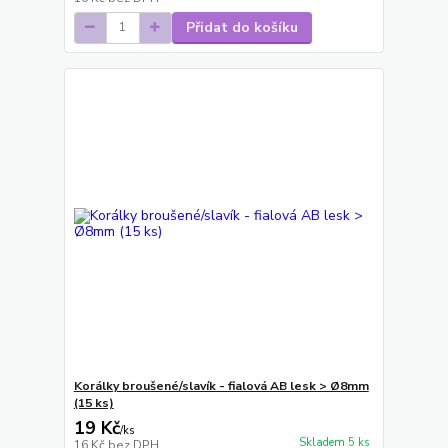
Přidat do košíku
Korálky broušené/slavík - fialová AB lesk > Ø8mm
(15 ks)
19 Kč
/
ks
Skladem 5 ks
16 Kč
bez DPH