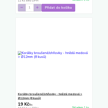
12 Kč
bez DPH
Přidat do košíku
Korálky broušené/ohňovky - hnědá medová >
Ø12mm (8 kusů)
19 Kč
/
ks
Skladem 1 ks