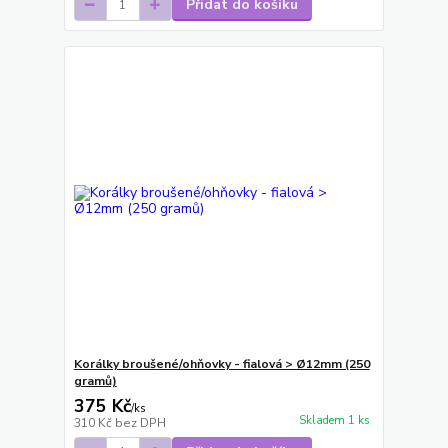
Přidat do košíku
Korálky broušené/ohňovky - fialová > Ø12mm (250
gramů)
375 Kč
/
ks
Skladem 1 ks
310 Kč
bez DPH