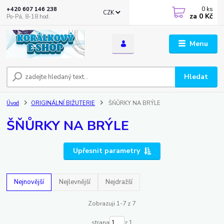
0
ks
+420 607 146 238
CZK
za
0 Kč
Po-Pá, 8-18 hod.
Menu
Hledat
Úvod
ORIGINÁLNÍ BIŽUTERIE
ŠŇŮRKY NA BRÝLE
ŠŇŮRKY NA BRÝLE
Upřesnit parametry
Nejnovější
Nejlevnější
Nejdražší
Zobrazuji 1-7 z 7
strana
z 1