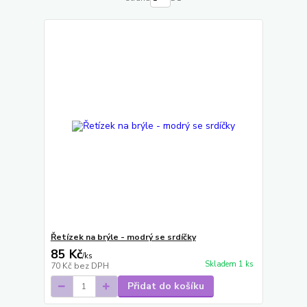
Řetízek na brýle - modrý se srdíčky
85 Kč
/
ks
Skladem 1 ks
70 Kč
bez DPH
Přidat do košíku