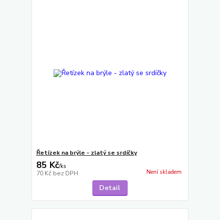
Řetízek na brýle - zlatý se srdíčky
85 Kč
/
ks
Není skladem
70 Kč
bez DPH
Detail