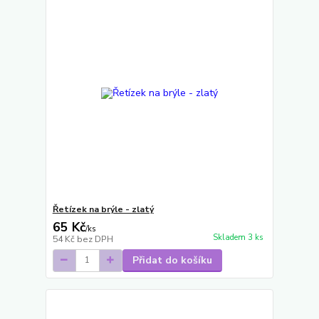
Řetízek na brýle - zlatý
65 Kč
/
ks
Skladem 3 ks
54 Kč
bez DPH
Přidat do košíku