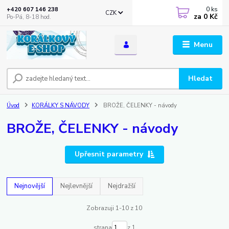
0
ks
+420 607 146 238
CZK
za
0 Kč
Po-Pá, 8-18 hod.
Menu
Hledat
Úvod
KORÁLKY S NÁVODY
BROŽE, ČELENKY - návody
BROŽE, ČELENKY - návody
Upřesnit parametry
Nejnovější
Nejlevnější
Nejdražší
Zobrazuji 1-10 z 10
strana
z 1