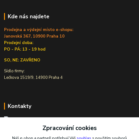
Kde nás najdete
Prodejna a výdejní místo e-shopu:
Janovská 367, 10900 Praha 10
Prodejní doba:
PO - PÁ: 13 - 19 hod
SO, NE: ZAVŘENO
Sídlo firmy:
Lečkova 1519/9, 14900 Praha 4
Kontakty
Zpracování cookies
Ivana Šiková
+420 607 146 238
Náš e-shop a partneři potřebují Váš
souhlas
s použitím souborů