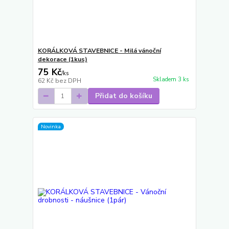
KORÁLKOVÁ STAVEBNICE - Milá vánoční
dekorace (1kus)
75 Kč
/
ks
Skladem 3 ks
62 Kč
bez DPH
Přidat do košíku
Novinka