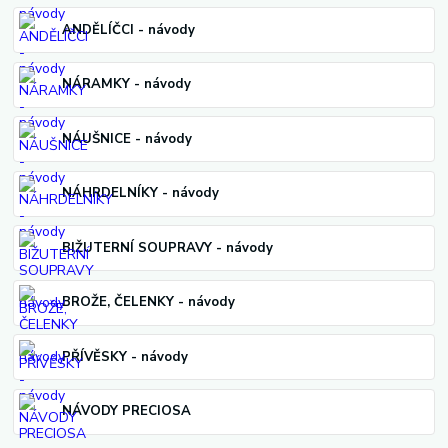
ANDĚLÍČCI - návody
NÁRAMKY - návody
NÁUŠNICE - návody
NÁHRDELNÍKY - návody
BIŽUTERNÍ SOUPRAVY - návody
BROŽE, ČELENKY - návody
PŘÍVĚSKY - návody
NÁVODY PRECIOSA