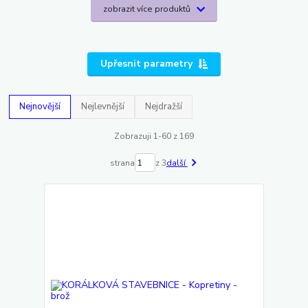
zobrazit více produktů
Upřesnit parametry
Nejnovější
Nejlevnější
Nejdražší
Zobrazuji 1-60 z 169
strana
z 3
další