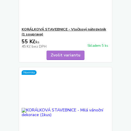
KORÁLKOVÁ STAVEBNICE - Vločkový náhrdelník
(1 souprava)
55 Kč
/
ks
Skladem 5 ks
45 Kč
bez DPH
Zvolit variantu
Novinka