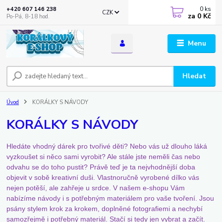
0
ks
+420 607 146 238
CZK
za
0 Kč
Po-Pá, 8-18 hod.
Menu
Hledat
Úvod
KORÁLKY S NÁVODY
KORÁLKY S NÁVODY
Hledáte vhodný dárek pro tvořivé děti? Nebo vás už dlouho láká
vyzkoušet si něco sami vyrobit? Ale stále jste neměli čas nebo
odvahu se do toho pustit? Právě teď je ta nejvhodnější doba
objevit v sobě kreativní duši. Vlastnoručně vyrobené dílko vás
nejen potěší, ale zahřeje u srdce. V našem e-shopu Vám
nabízíme návody i s potřebným materiálem pro vaše tvoření. Jsou
psány stylem krok za krokem, doplněné fotografiemi a nechybí
samozřejmě i potřebný materiál. Stačí si tedy jen vybrat a začít.