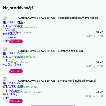
Nejprodávanější
KORÁLKOVÁ STAVEBNICE - Vánoční perličkový zvoneček
1.
(1ks)
Skladem 41 ks
Perličkový zvoneček
65 Kč
54 Kč bez DPH
TOP produkt
KORÁLKOVÁ STAVEBNICE - Zlatá vločka (1ks)
2.
Skladem 5 ks
Vánoční vločka
65 Kč
54 Kč bez DPH
TOP produkt
KORÁLKOVÁ STAVEBNICE - Smetanové hvězdičky (2ks)
3.
Skladem 14 ks
Perličkové vánoce - dekorace
49 Kč
40 Kč bez DPH
TOP produkt