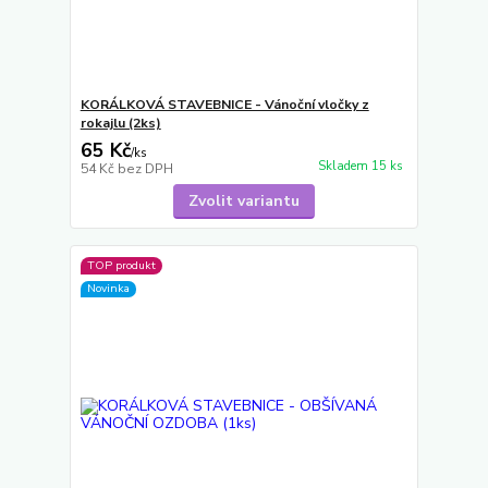
KORÁLKOVÁ STAVEBNICE - Vánoční vločky z
rokajlu (2ks)
65 Kč
/
ks
Skladem 15 ks
54 Kč
bez DPH
Zvolit variantu
TOP produkt
Novinka