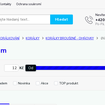
Kontakty
Ochrana soukromí
Nevíte
Hledat
+420
Po-Pá,
KORÁLKOVÁNÍ
KORÁLKY
KORÁLKY BROUŠENÉ - OHŇOVKY
Ø
mm
Kč
Od
adem
Novinka
Akce
TOP produkt