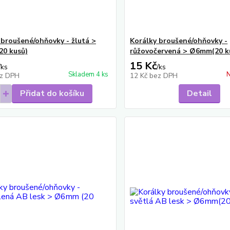
 broušené/ohňovky - žlutá >
Korálky broušené/ohňovky -
0 kusů)
růžovočervená > Ø6mm(20 k
15 Kč
/
ks
/
ks
Skladem 4 ks
N
z DPH
12 Kč
bez DPH
Přidat do košíku
Detail