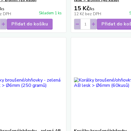
15 Kč
/
ks
/
ks
Skladem 1 ks
z DPH
12 Kč
bez DPH
Přidat do košíku
Přidat do ko
 broušené/ohňovky - zelená AB
Korálky broušené/ohňovky -