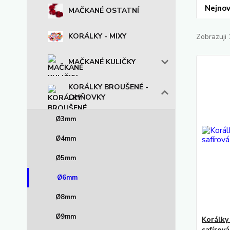
Nejnov
MAČKANÉ OSTATNÍ
KORÁLKY - MIXY
Zobrazuji 
MAČKANÉ KULIČKY
KORÁLKY BROUŠENÉ -
OHŇOVKY
Ø3mm
Ø4mm
Ø5mm
Ø6mm
Ø8mm
Ø9mm
Korálky
safírov