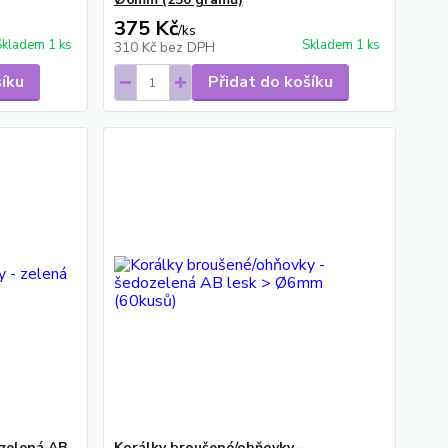
375 Kč
/
ks
Skladem 1 ks
Skladem 1 ks
310 Kč
bez DPH
šíku
Přidat do košíku
 zelená AB
Korálky broušené/ohňovky -