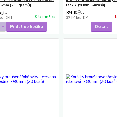
Ø6mm (250 gramů)
lesk > Ø6mm (60kusů)
č
39 Kč
/
ks
/
ks
Skladem 3 ks
N
ez DPH
32 Kč
bez DPH
Přidat do košíku
Detail