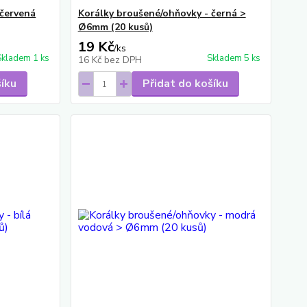
 červená
Korálky broušené/ohňovky - černá >
Ø6mm (20 kusů)
19 Kč
/
ks
Skladem 1 ks
Skladem 5 ks
16 Kč
bez DPH
šíku
Přidat do košíku