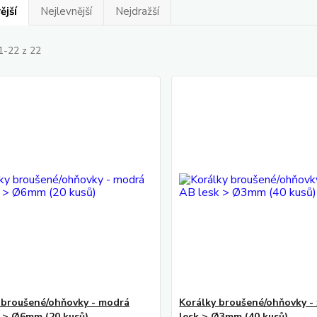
ější
Nejlevnější
Nejdražší
1-22 z 22
 broušené/ohňovky - modrá
Korálky broušené/ohňovky - 
á > Ø6mm (20 kusů)
lesk > Ø3mm (40 kusů)