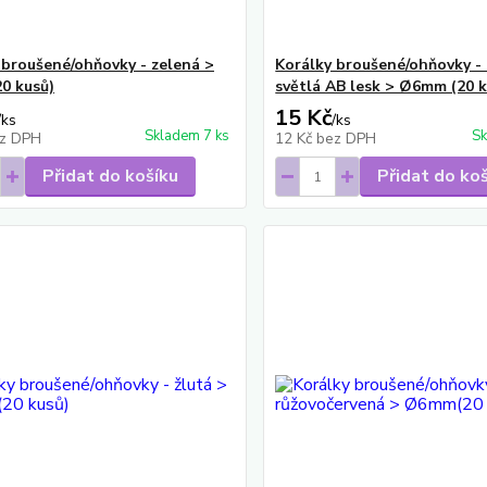
 broušené/ohňovky - zelená >
Korálky broušené/ohňovky -
0 kusů)
světlá AB lesk > Ø6mm (20 k
15 Kč
/
ks
/
ks
Skladem 7 ks
Sk
z DPH
12 Kč
bez DPH
Přidat do košíku
Přidat do ko