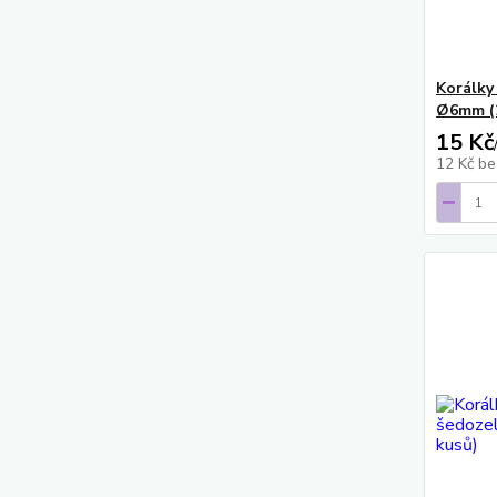
Korálky
Ø6mm (2
15 Kč
12 Kč
be