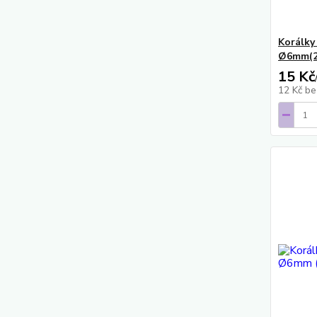
Korálky
Ø6mm(2
15 Kč
12 Kč
be