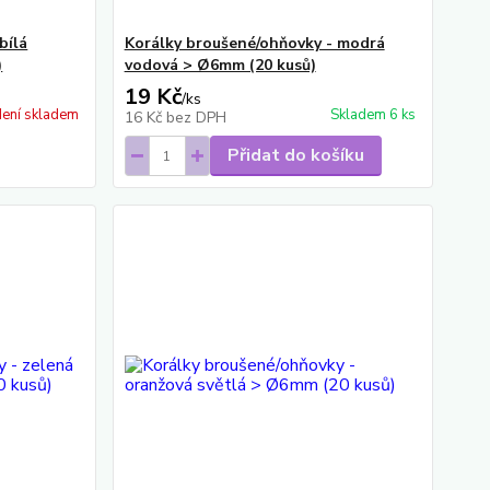
bílá
Korálky broušené/ohňovky - modrá
)
vodová > Ø6mm (20 kusů)
19 Kč
/
ks
ení skladem
Skladem 6 ks
16 Kč
bez DPH
Přidat do košíku