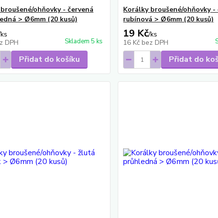
 broušené/ohňovky - červená
Korálky broušené/ohňovky -
edná > Ø6mm (20 kusů)
rubínová > Ø6mm (20 kusů)
19 Kč
/
ks
/
ks
Skladem 5 ks
z DPH
16 Kč
bez DPH
Přidat do košíku
Přidat do ko