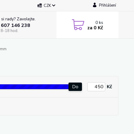
Přihlášení
CZK
 si rady? Zavolejte.
0
ks
 607 146 238
za
0 Kč
 8-18 hod.
6mm
Do
Kč