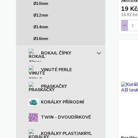
Ø10mm
19 Kč
16 Kč
be
Ø12mm
Ø14mm
Ø16mm
ROKAJL ČÍPKY
VINUTÉ PERLE
PRASKAČKY
KORÁLKY PŘÍRODNÍ
TWIN - DVOUDÍRKOVÉ
KORÁLKY PLAST/AKRYL
Korálky