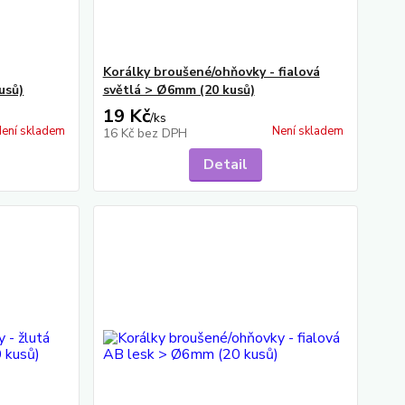
Korálky broušené/ohňovky - fialová
usů)
světlá > Ø6mm (20 kusů)
19 Kč
/
ks
ení skladem
Není skladem
16 Kč
bez DPH
Detail