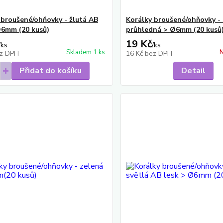
 broušené/ohňovky - žlutá AB
Korálky broušené/ohňovky - 
Ø6mm (20 kusů)
průhledná > Ø6mm (20 kusů
19 Kč
/
ks
/
ks
Skladem 1 ks
N
z DPH
16 Kč
bez DPH
Přidat do košíku
Detail