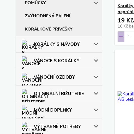
POMŮCKY
Korálky
neprůhl
ZVÝHODNĚNÁ BALENÍ
19 Kč
16 Kč
be
KORÁLKOVÉ PŘÍVĚŠKY
KORÁLKY S NÁVODY
VÁNOCE S KORÁLKY
VÁNOČNÍ OZDOBY
ORIGINÁLNÍ BIŽUTERIE
MÓDNÍ DOPLŇKY
VÝTVARNÉ POTŘEBY