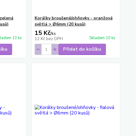
 zelená
Korálky broušené/ohňovky - oranžová
usů)
světlá > Ø6mm (20 kusů)
15 Kč
/
ks
ladem 13 ks
Skladem 10 ks
12 Kč
bez DPH
šíku
Přidat do košíku