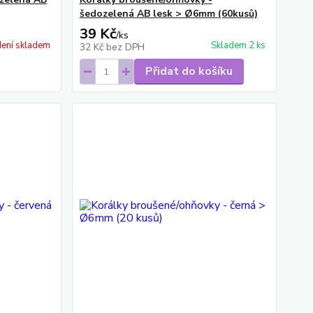
šedozelená AB lesk > Ø6mm (60kusů)
39 Kč
/
ks
ení skladem
Skladem 2 ks
32 Kč
bez DPH
Přidat do košíku