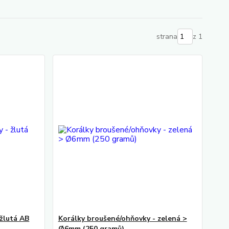
strana
z 1
žlutá AB
Korálky broušené/ohňovky - zelená >
Ø6mm (250 gramů)