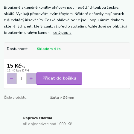
Broušené skleněné korálky ohňovky jsou největší chloubou českých
sklářů. Vynikají především svým třpytem. Některé ohňovky mají povrch
zušlechtěný irisováním. České ohňové perle jsou populárním druhem
skleněných perlí, který vznikl již před 5 stoletími. Vzhledově se přibližují
broušeným drahým kamen...
celý popis
Dostupnost
Skladem 4 ks
15 Kč
/
ks
12 Kč
bez DPH
Přidat do košíku
Číslo produktu:
žlutá > Ø6mm
Doprava zdarma
při objednávce nad 1000,-Kč