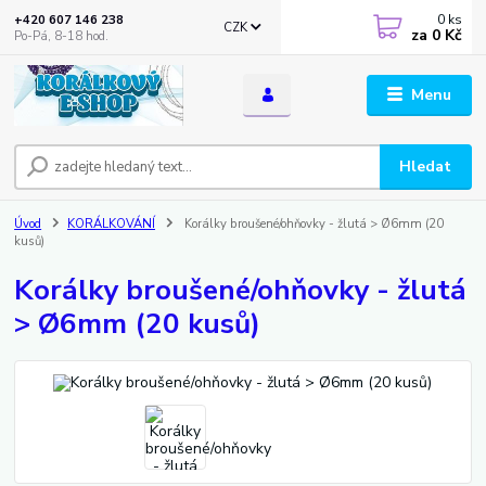
0
ks
+420 607 146 238
CZK
za
0 Kč
Po-Pá, 8-18 hod.
Menu
Hledat
Úvod
KORÁLKOVÁNÍ
Korálky broušené/ohňovky - žlutá > Ø6mm (20
kusů)
Korálky broušené/ohňovky - žlutá
> Ø6mm (20 kusů)