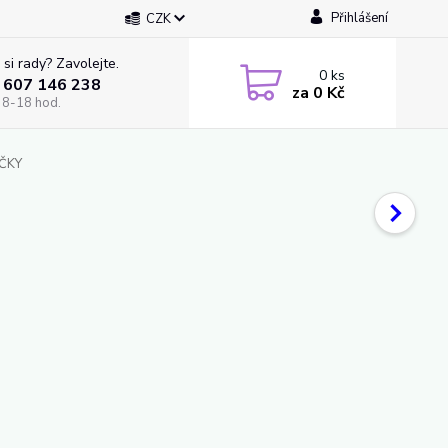
Přihlášení
CZK
 si rady? Zavolejte.
0
ks
 607 146 238
za
0 Kč
 8-18 hod.
ČKY