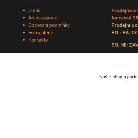
O nás
Prodejna a 
Jak nakupovat
Janovská 36
Obchodní podmínky
Prodejní 
Fotogalerie
PO - PÁ: 13
Kontakty
SO, NE: Z
Náš e-shop a partn