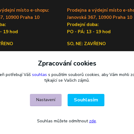
výdejní místo e-shopu:
Prodejna a výdejní místo e-sh
7, 10900 Praha 10
Janovská 367, 10900 Praha 10
doba:
Prodejní doba:
 - 19 hod
PO - PÁ: 13 - 19 hod
AVŘENO
SO, NE: ZAVŘENO
Sídlo firmy:
Zpracování cookies
Lečkova 1519/9, 14900 Praha 4
eři potřebují Váš
souhlas
s použitím souborů cookies, aby Vám mohli z
týkající se Vašich zájmů.
Souhlasím
Nastavení
Souhlas můžete odmítnout
zde
.