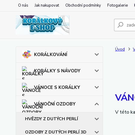
O nás
Jak nakupovat
Obchodní podmínky
Fotogalerie
Úvod
KORÁLKOVÁNÍ
KORÁLKY S NÁVODY
VÁNOCE S KORÁLKY
VÁN
VÁNOČNÍ OZDOBY
V této ka
HVĚZDY Z DUTÝCH PERLÍ
OZDOBY Z DUTÝCH PERLÍ 3D