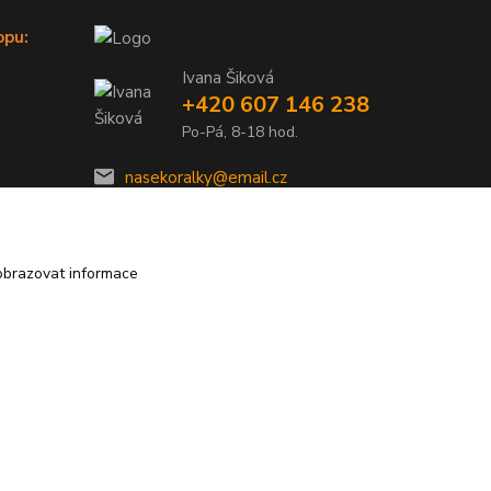
opu:
Ivana Šiková
+420 607 146 238
Po-Pá, 8-18 hod.
nasekoralky@email.cz
obrazovat informace
Vytvořeno na
Eshop-rychle.cz