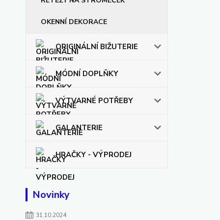
ŘETĚZY NA STROMEČEK
OKENNÍ DEKORACE
ORIGINÁLNÍ BIŽUTERIE
MÓDNÍ DOPLŇKY
VÝTVARNÉ POTŘEBY
GALANTERIE
HRAČKY - VÝPRODEJ
Novinky
31.10.2024