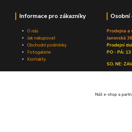
Informace pro zákazníky
Osobní
O nás
Prodejna a 
Jak nakupovat
Janovská 36
Obchodní podmínky
Prodejní 
Fotogalerie
PO - PÁ: 13
Kontakty
SO, NE: Z
Náš e-shop a partn