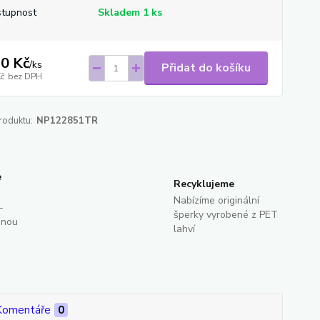
tupnost
Skladem 1 ks
0 Kč
/
ks
Přidat do košíku
Kč
bez DPH
roduktu:
NP122851TR
e
Recyklujeme
Nabízíme originální
-
šperky vyrobené z PET
dnou
lahví
Komentáře
0