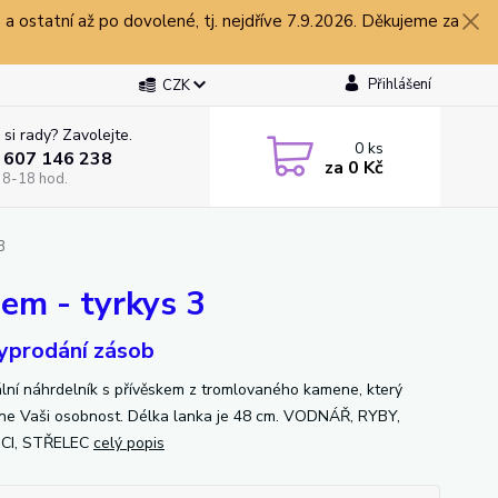
 ostatní až po dovolené, tj. nejdříve 7.9.2026. Děkujeme za
Přihlášení
CZK
 si rady? Zavolejte.
0
ks
 607 146 238
za
0 Kč
 8-18 hod.
3
em - tyrkys 3
yprodání zásob
ální náhrdelník s přívěskem z tromlovaného kamene, který
ne Vaši osobnost. Délka lanka je 48 cm. VODNÁŘ, RYBY,
NCI, STŘELEC
celý popis