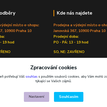
 odběry
Kde nás najdete
výdejní místo e-shopu:
Prodejna a výdejní místo e-sh
7, 10900 Praha 10
Janovská 367, 10900 Praha 10
doba:
Prodejní doba:
 - 19 hod
PO - PÁ: 13 - 19 hod
AVŘENO
SO, NE: ZAVŘENO
Sídlo firmy:
Zpracování cookies
Lečkova 1519/9, 14900 Praha 4
eři potřebují Váš
souhlas
s použitím souborů cookies, aby Vám mohli z
týkající se Vašich zájmů.
Souhlasím
Nastavení