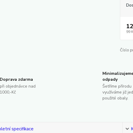
Dos
12
99 
Číslo p
Minimalizujem
Doprava zdarma
odpady
při objednávce nad
Šetříme přírodu 
1000,-Kč
využíváme již je
použité obaly.
etní specifikace