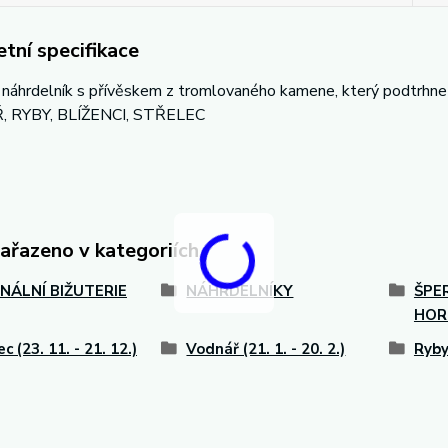
tní specifikace
í náhrdelník s přívěskem z tromlovaného kamene, který podtrhne
 RYBY, BLÍŽENCI, STŘELEC
zařazeno v kategoriích
INÁLNÍ BIŽUTERIE
NÁHRDELNÍKY
ŠPE
HOR
c (23. 11. - 21. 12.)
Vodnář (21. 1. - 20. 2.)
Ryby 