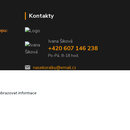
Kontakty
opu:
Ivana Šiková
+420 607 146 238
Po-Pá, 8-18 hod.
nasekoralky@email.cz
obrazovat informace