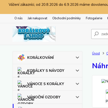
Vážení zákazníci, od 20.8.2026 do 6.9.2026 máme dovolenou.
O nás
Jak nakupovat
Obchodní podmínky
Fotogalerie
Úvod
O
KORÁLKOVÁNÍ
Náhr
KORÁLKY S NÁVODY
VÁNOCE S KORÁLKY
VÁNOČNÍ OZDOBY