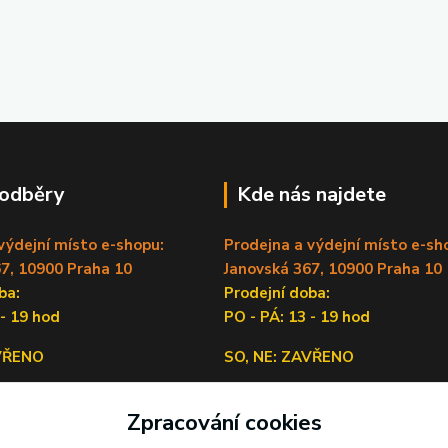
 odběry
Kde nás najdete
výdejní místo e-shopu:
Prodejna a výdejní místo e-sh
7, 10900 Praha 10
Janovská 367, 10900 Praha 10
doba:
Prodejní doba:
 - 19 hod
PO - PÁ: 13 - 19 hod
AVŘENO
SO, NE: ZAVŘENO
Sídlo firmy:
Zpracování cookies
Lečkova 1519/9, 14900 Praha 4