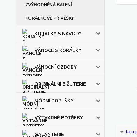
ZVÝHODNĚNÁ BALENÍ
KORÁLKOVÉ PŘÍVĚŠKY
KORÁLKY S NÁVODY
VÁNOCE S KORÁLKY
VÁNOČNÍ OZDOBY
ORIGINÁLNÍ BIŽUTERIE
MÓDNÍ DOPLŇKY
VÝTVARNÉ POTŘEBY
Kompl
GALANTERIE