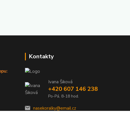
Kontakty
opu:
Ivana Šiková
+420 607 146 238
Po-Pá, 8-18 hod.
nasekoralky@email.cz