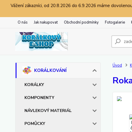
Vážení zákazníci, od 20.8.2026 do 6.9.2026 máme dovolenou.
O nás
Jak nakupovat
Obchodní podmínky
Fotogalerie
Úvod
KORÁLKOVÁNÍ
Roka
KORÁLKY
KOMPONENTY
NÁVLEKOVÝ MATERIÁL
POMŮCKY