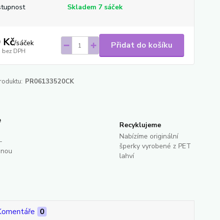
tupnost
Skladem 7 sáček
 Kč
/
sáček
Přidat do košíku
bez DPH
roduktu:
PR06133520CK
e
Recyklujeme
Nabízíme originální
-
šperky vyrobené z PET
dnou
lahví
Komentáře
0