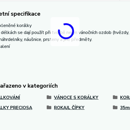
tní specifikace
kleněné korálky
 délkách se dají použít při tvorbě nejen vánočních ozdob (hvězdy, 
náhrdelníky, náušnice, prsteny a jiné předměty.
alení
zařazeno v kategoriích
LKOVÁNÍ
VÁNOCE S KORÁLKY
KOR
LKY PRECIOSA
ROKAJL ČÍPKY
35m