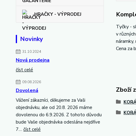
Komple
HRAČKY - VÝPRODEJ
Tyčky - s
v různých
Novinky
náramky, 
Cena za b
31.10.2024
Nová prodejna
číst celé
09.08.2026
Zboží 
Dovolená
Vážení zákazníci, děkujeme za Vaši
KORÁ
objednávku, ale od 20.8. 2026 máme
KORÁ
dovolenou do 6.9.2026. Z tohoto důvodu
bude Vaše objednávka odeslána nejdříve
7....
číst celé