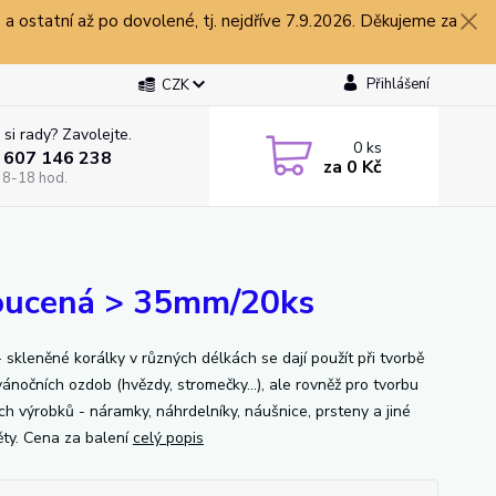
 ostatní až po dovolené, tj. nejdříve 7.9.2026. Děkujeme za
Přihlášení
CZK
 si rady? Zavolejte.
0
ks
 607 146 238
za
0 Kč
 8-18 hod.
roucená > 35mm/20ks
 skleněné korálky v různých délkách se dají použít při tvorbě
vánočních ozdob (hvězdy, stromečky...), ale rovněž pro tvorbu
ch výrobků - náramky, náhrdelníky, náušnice, prsteny a jiné
ty. Cena za balení
celý popis