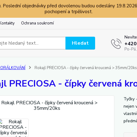
 Poslední objednávky před dovolenou budou odeslány 19.8.2026 a
pochopení a trpělivost.
Kontakty
Ochrana soukromí
Nevíte
Hledat
+420
Po-Pá,
KORÁLKOVÁNÍ
Rokajl PRECIOSA - čípky červená kroucená > 35mm/20ks
jl PRECIOSA - čípky červená k
Tyčky -
nejen 
vlastní
předmě