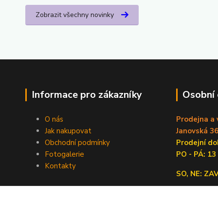
Zobrazit všechny novinky
Informace pro zákazníky
Osobní
O nás
Prodejna a 
Jak nakupovat
Janovská 36
Obchodní podmínky
Prodejní 
Fotogalerie
PO - PÁ: 13
Kontakty
SO, NE: Z