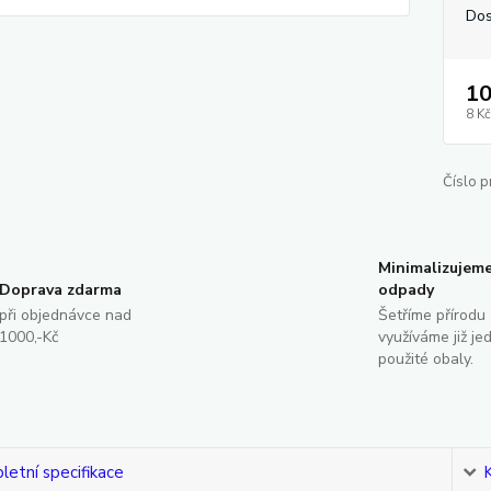
Dos
10
8 Kč
Číslo p
Minimalizujem
Doprava zdarma
odpady
při objednávce nad
Šetříme přírodu 
1000,-Kč
využíváme již je
použité obaly.
etní specifikace