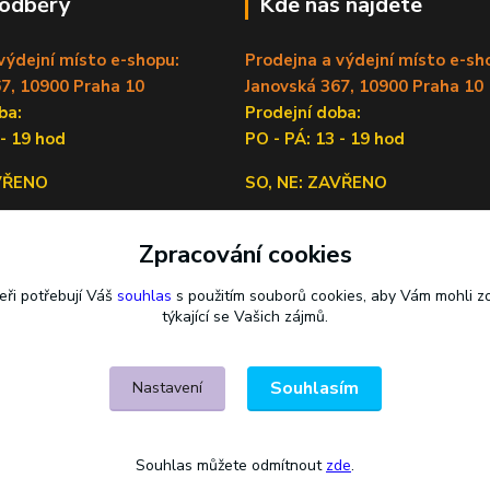
 odběry
Kde nás najdete
výdejní místo e-shopu:
Prodejna a výdejní místo e-sh
7, 10900 Praha 10
Janovská 367, 10900 Praha 10
doba:
Prodejní doba:
 - 19 hod
PO - PÁ: 13 - 19 hod
AVŘENO
SO, NE: ZAVŘENO
Sídlo firmy:
Zpracování cookies
Lečkova 1519/9, 14900 Praha 4
eři potřebují Váš
souhlas
s použitím souborů cookies, aby Vám mohli z
týkající se Vašich zájmů.
Souhlasím
Nastavení
Souhlas můžete odmítnout
zde
.