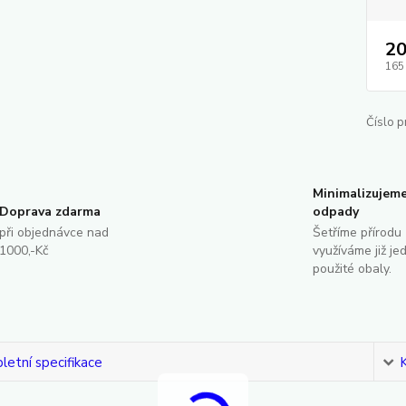
20
165
Číslo p
Minimalizujem
Doprava zdarma
odpady
při objednávce nad
Šetříme přírodu 
1000,-Kč
využíváme již je
použité obaly.
etní specifikace