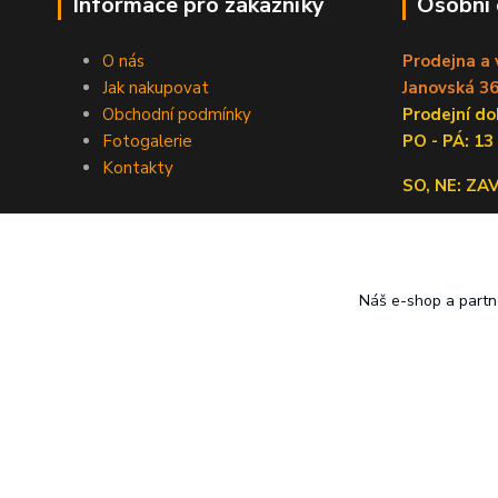
Informace pro zákazníky
Osobní
O nás
Prodejna a 
Jak nakupovat
Janovská 36
Obchodní podmínky
Prodejní 
Fotogalerie
PO - PÁ: 13
Kontakty
SO, NE: Z
Náš e-shop a partn