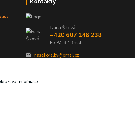
Kontakty
opu:
Ivana Šiková
+420 607 146 238
Po-Pá, 8-18 hod.
nasekoralky@email.cz
obrazovat informace
Vytvořeno na
Eshop-rychle.cz