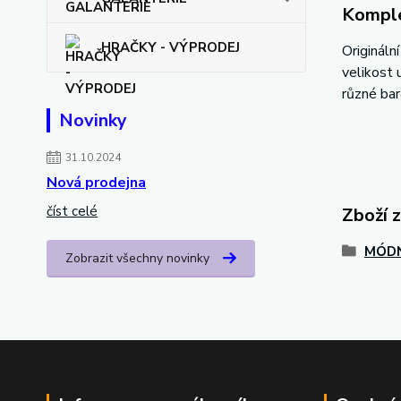
Komple
HRAČKY - VÝPRODEJ
Origináln
velikost 
různé bar
Novinky
31.10.2024
Nová prodejna
číst celé
Zboží 
MÓDN
Zobrazit všechny novinky