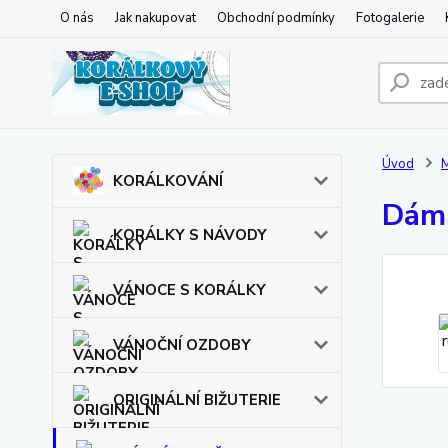
O nás
Jak nakupovat
Obchodní podmínky
Fotogalerie
Úvod
KORÁLKOVÁNÍ
Dáms
KORÁLKY S NÁVODY
VÁNOCE S KORÁLKY
VÁNOČNÍ OZDOBY
ORIGINÁLNÍ BIŽUTERIE