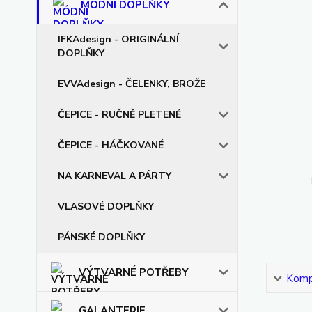
MÓDNÍ DOPLŇKY
IFKAdesign - ORIGINÁLNÍ
DOPLŇKY
EVVAdesign - ČELENKY, BROŽE
ČEPICE - RUČNĚ PLETENÉ
ČEPICE - HÁČKOVANÉ
NA KARNEVAL A PÁRTY
VLASOVÉ DOPLŇKY
PÁNSKÉ DOPLŇKY
VÝTVARNÉ POTŘEBY
Kompl
GALANTERIE