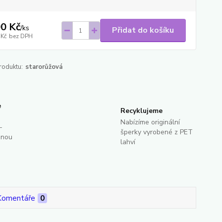
0 Kč
/
ks
Přidat do košíku
 Kč
bez DPH
roduktu:
starorůžová
e
Recyklujeme
Nabízíme originální
-
šperky vyrobené z PET
dnou
lahví
Komentáře
0