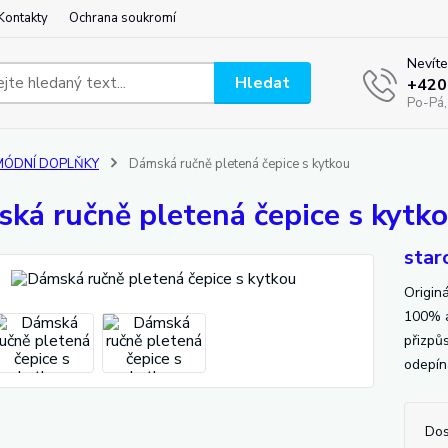
Kontakty
Ochrana soukromí
Nevíte
Hledat
+420
Po-Pá,
MÓDNÍ DOPLŇKY
Dámská ručně pletená čepice s kytkou
ká ručně pletená čepice s kytk
star
Origin
100% ak
přizpů
odepín
Dos