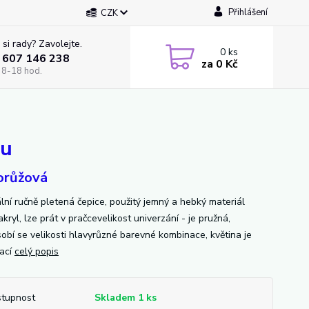
Přihlášení
CZK
 si rady? Zavolejte.
0
ks
 607 146 238
za
0 Kč
 8-18 hod.
ou
orůžová
ální ručně pletená čepice, použitý jemný a hebký materiál
ryl, lze prát v pračcevelikost univerzání - je pružná,
sobí se velikosti hlavyrůzné barevné kombinace, květina je
ací
celý popis
tupnost
Skladem 1 ks