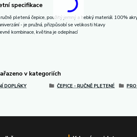
tní specifikace
í ručně pletená čepice, použitý jemný a hebký materiál 100% akryl
univerzání - je pružná, přizpůsobí se velikosti hlavy
evné kombinace, květina je odepínací
zařazeno v kategoriích
Í DOPLŇKY
ČEPICE - RUČNĚ PLETENÉ
PRO