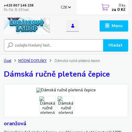
0
ks
+420 607 146 238
CZK
za
0 Kč
Po-Pá, 8-18 hod.
Menu
Hledat
Úvod
MÓDNÍ DOPLŇKY
Dámská ručně pletená čepice
Dámská ručně pletená čepice
oranžová