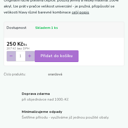
Originální ručně pletená čepice, použitý jemný a hebký materiál 100%
akryl, lze prát v pračce velikost univerzání - je pružná, přizpůsobí se
velikosti hlavy různé barevné kombinace
celý popis
Dostupnost
Skladem 1 ks
250 Kč
/
ks
207 Kč
bez DPH
Přidat do košíku
Číslo produktu:
oranžová
Doprava zdarma
při objednávce nad 1000,-Kč
Minimalizujeme odpady
Šetříme přírodu - využíváme již jednou použité obaly.