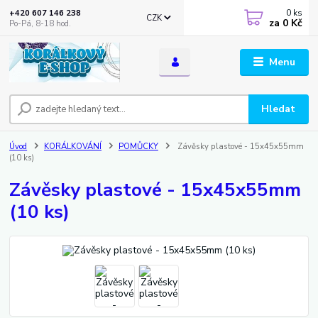
0
ks
+420 607 146 238
CZK
za
0 Kč
Po-Pá, 8-18 hod.
Menu
Hledat
Úvod
KORÁLKOVÁNÍ
POMŮCKY
Závěsky plastové - 15x45x55mm
(10 ks)
Závěsky plastové - 15x45x55mm
(10 ks)