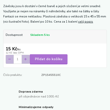
Závěsky jsou k dostání v černé barvě a jejich složení je velmi snadné.
Využijete je nejen na náramky či náhrdelníky, ale také na šátky a šály.
Fantazii se meze nekladou. Plastová závěska o velikosti 15 x 45 x 55 mm
(viz ilustrační foto). Balení po 10 ks. Cena za 1 balení
celý popis
Dostupnost
Skladem 5 ks
15 Kč
/
ks
12 Kč
bez DPH
Přidat do košíku
Číslo produktu:
ZP15455510C
Doprava zdarma
při objednávce nad 1000,-Kč
Minimalizujeme odpady