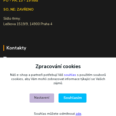
PO - PÁ: 13 - 19 hod
SO, NE: ZAVŘENO
Sídlo firmy:
Lečkova 1519/9, 14900 Praha 4
Kontakty
Zpracování cookies
Ivana Šiková
+420 607 146 238
Náš e-shop a partneři potřebují Váš
souhlas
s použitím souborů
Po-Pá, 8-18 hod.
cookies, aby Vám mohli zobrazovat informace týkající se Vašich
zájmů.
nasekoralky@email.cz
Souhlasím
Nastavení
Souhlas můžete odmítnout
zde
.