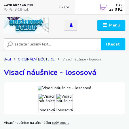
0
ks
+420 607 146 238
CZK
za
0 Kč
Po-Pá, 8-18 hod.
Menu
Hledat
Úvod
ORIGINÁLNÍ BIŽUTERIE
Visací náušnice - lososová
Visací náušnice - lososová
Visací naušnice na afroháčku
celý popis