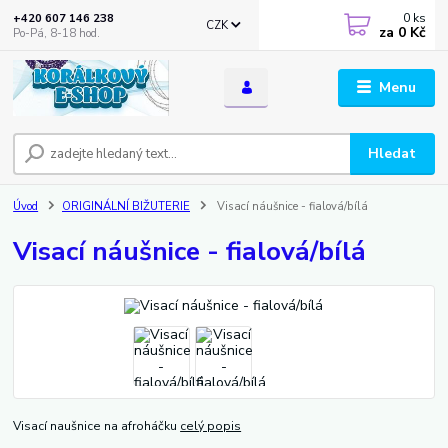
0
ks
+420 607 146 238
CZK
za
0 Kč
Po-Pá, 8-18 hod.
Menu
Hledat
Úvod
ORIGINÁLNÍ BIŽUTERIE
Visací náušnice - fialová/bílá
Visací náušnice - fialová/bílá
Visací naušnice na afroháčku
celý popis