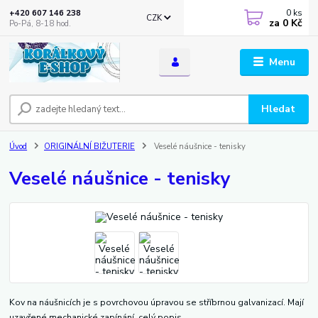
0
ks
+420 607 146 238
CZK
za
0 Kč
Po-Pá, 8-18 hod.
Menu
Hledat
Úvod
ORIGINÁLNÍ BIŽUTERIE
Veselé náušnice - tenisky
Veselé náušnice - tenisky
Kov na náušnicích je s povrchovou úpravou se stříbrnou galvanizací. Mají
uzavřené mechanické zapínání.
celý popis