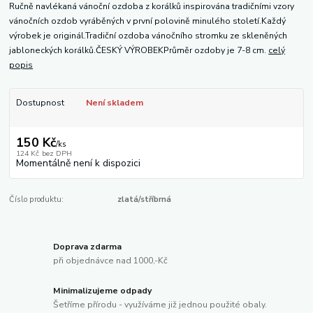
Ručně navlékaná vánoční ozdoba z korálků inspirována tradičními vzory
vánočních ozdob vyráběných v první polovině minulého století.Každý
výrobek je originál.Tradiční ozdoba vánočního stromku ze skleněných
jabloneckých korálků.ČESKÝ VÝROBEKPrůměr ozdoby je 7-8 cm.
celý
popis
Dostupnost
Není skladem
150 Kč
/
ks
124 Kč
bez DPH
Momentálně není k dispozici
Číslo produktu:
zlatá/stříbrná
Doprava zdarma
při objednávce nad 1000,-Kč
Minimalizujeme odpady
Šetříme přírodu - využíváme již jednou použité obaly.