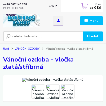
0
ks
+420 607 146 238
CZK
za
0 Kč
Po-Pá, 8-18 hod.
Menu
Hledat
Úvod
VÁNOČNÍ OZDOBY
Vánoční ozdoba - vločka zlatá/stříbrná
Vánoční ozdoba - vločka
zlatá/stříbrná