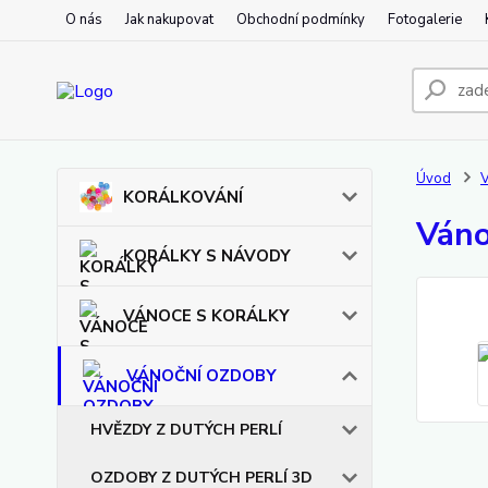
O nás
Jak nakupovat
Obchodní podmínky
Fotogalerie
Úvod
KORÁLKOVÁNÍ
Váno
KORÁLKY S NÁVODY
VÁNOCE S KORÁLKY
VÁNOČNÍ OZDOBY
HVĚZDY Z DUTÝCH PERLÍ
OZDOBY Z DUTÝCH PERLÍ 3D