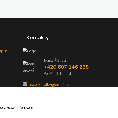
Kontakty
opu:
Ivana Šiková
+420 607 146 238
Po-Pá, 8-18 hod.
nasekoralky@email.cz
obrazovat informace