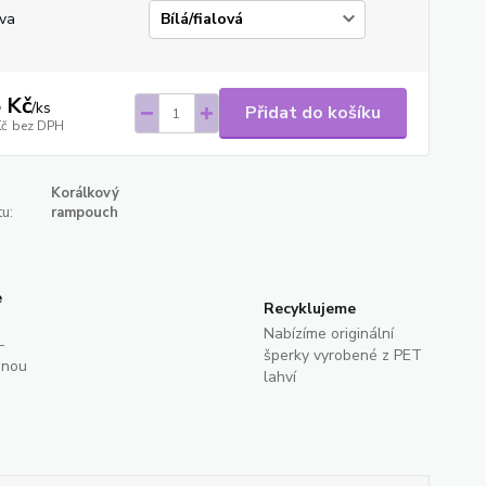
va
 Kč
/
ks
Přidat do košíku
Kč
bez DPH
Korálkový
u:
rampouch
e
Recyklujeme
Nabízíme originální
-
šperky vyrobené z PET
dnou
lahví