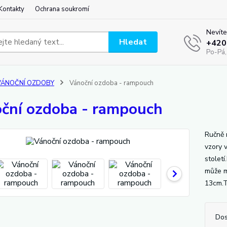
Kontakty
Ochrana soukromí
Nevíte
Hledat
+420
Po-Pá,
VÁNOČNÍ OZDOBY
Vánoční ozdoba - rampouch
ční ozdoba - rampouch
Ručně 
vzory 
století
může mí
13cm.T
Dos