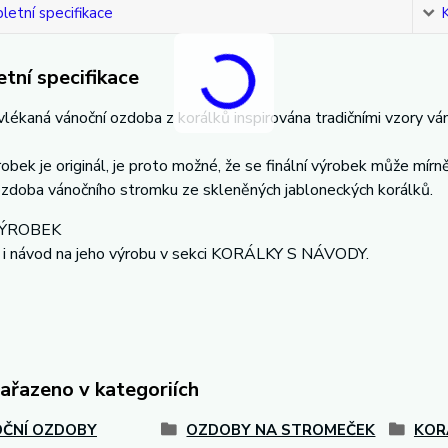
etní specifikace
tní specifikace
lékaná vánoční ozdoba z korálků inspirována tradičními vzory vá
obek je originál, je proto možné, že se finální výrobek může mírně
ozdoba vánočního stromku ze skleněných jabloneckých korálků.
VÝROBEK
 i návod na jeho výrobu v sekci KORÁLKY S NÁVODY.
zařazeno v kategoriích
ČNÍ OZDOBY
OZDOBY NA STROMEČEK
KOR