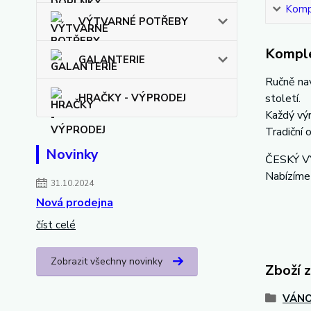
Kompl
VÝTVARNÉ POTŘEBY
Komple
GALANTERIE
Ručně nav
HRAČKY - VÝPRODEJ
století.
Každý výr
Tradiční 
Novinky
ČESKÝ 
Nabízíme
31.10.2024
Nová prodejna
číst celé
Zobrazit všechny novinky
Zboží 
VÁNO