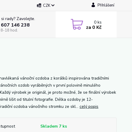
Přihlášení
CZK
 si rady? Zavolejte.
0
ks
 607 146 238
za
0 Kč
 8-18 hod.
navlékaná vánoční ozdoba z korálků inspirována tradičními
vánočních ozdob vyráběných v první polovině minulého
.Každý výrobek je originál, je proto možné, že se finální výrobek
rně lišit od titulní fotografie. Délka ozdoby je 12-
radiční ozdoba vánočního stromku ze skl...
celý popis
tupnost
Skladem 7 ks