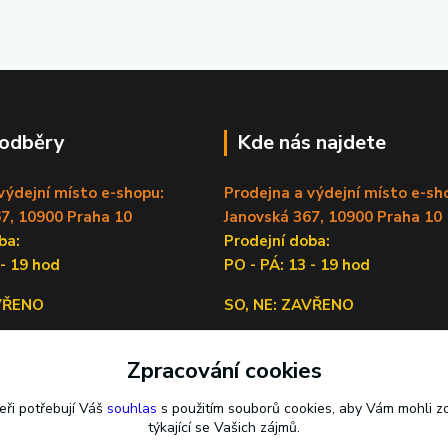
 odběry
Kde nás najdete
výdejní místo e-shopu:
Prodejna a výdejní místo e-sh
7, 10900 Praha 10
Janovská 367, 10900 Praha 10
doba:
Prodejní doba:
 - 19 hod
PO - PÁ: 13 - 19 hod
AVŘENO
SO, NE: ZAVŘENO
Sídlo firmy:
Zpracování cookies
Lečkova 1519/9, 14900 Praha 4
eři potřebují Váš
souhlas
s použitím souborů cookies, aby Vám mohli z
týkající se Vašich zájmů.