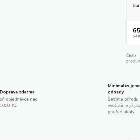
Bar
65
54 
Číslo
produkt
Minimalizujem
Doprava zdarma
odpady
při objednávce nad
Šetříme přírodu 
1000,-Kč
využíváme již je
použité obaly.