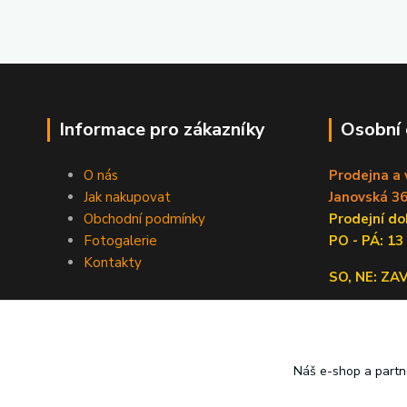
Informace pro zákazníky
Osobní
O nás
Prodejna a 
Jak nakupovat
Janovská 36
Obchodní podmínky
Prodejní 
Fotogalerie
PO - PÁ: 13
Kontakty
SO, NE: Z
Náš e-shop a partn