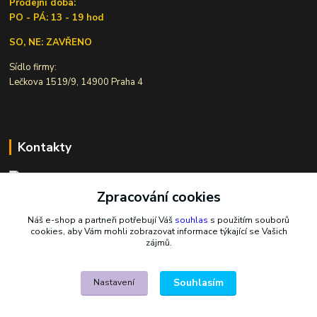
Prodejní doba:
PO - PÁ: 13 - 19 hod
SO, NE: ZAVŘENO
Sídlo firmy:
Lečkova 1519/9, 14900 Praha 4
Kontakty
Zpracování cookies
Ivana Šiková
+420 607 146 238
Náš e-shop a partneři potřebují Váš
souhlas
s použitím souborů
Po-Pá, 8-18 hod.
cookies, aby Vám mohli zobrazovat informace týkající se Vašich
zájmů.
nasekoralky@email.cz
Souhlasím
Nastavení