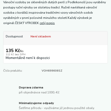
Vánoční ozdoby ze skleněných dutých perlí z Podkrkonoší jsou vyráběny
postupy ruční výroby se stoletou tradicí. Ručně navlékaná vánoční
ozdoba z korálků inspirována tradičními vzory vánočních ozdob
vyráběných v první polovině minulého století.Každý výrobek je
originál.ČESKÝ VÝROBEK
celý popis
Dostupnost
Není skladem
135 Kč
/
ks
112 Kč
bez DPH
Momentálně není k dispozici
Číslo produktu:
VOH699606SZ
Doprava zdarma
při objednávce nad 1000,-Kč
Minimalizujeme odpady
Šetříme přírodu - využíváme již jednou použité obaly.