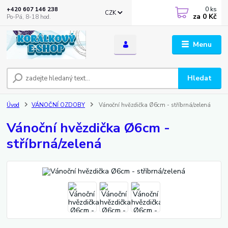
0
ks
+420 607 146 238
CZK
za
0 Kč
Po-Pá, 8-18 hod.
Menu
Hledat
Úvod
VÁNOČNÍ OZDOBY
Vánoční hvězdička Ø6cm - stříbrná/zelená
Vánoční hvězdička Ø6cm -
stříbrná/zelená