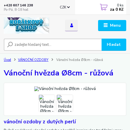
0
ks
+420 607 146 238
CZK
za
0 Kč
Po-Pá, 8-18 hod.
Menu
Hledat
Úvod
VÁNOČNÍ OZDOBY
Vánoční hvězda Ø8cm - růžová
Vánoční hvězda Ø8cm - růžová
vánoční ozdoby z dutých perlí