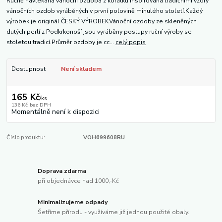
Ručně navlékaná vánoční ozdoba z korálků inspirována tradičními vzory
vánočních ozdob vyráběných v první polovině minulého století.Každý
výrobek je originál.ČESKÝ VÝROBEKVánoční ozdoby ze skleněných
dutých perlí z Podkrkonoší jsou vyráběny postupy ruční výroby se
stoletou tradicí.Průměr ozdoby je cc...
celý popis
Dostupnost
Není skladem
165 Kč
/
ks
136 Kč
bez DPH
Momentálně není k dispozici
Číslo produktu:
VOH699608RU
Doprava zdarma
při objednávce nad 1000,-Kč
Minimalizujeme odpady
Šetříme přírodu - využíváme již jednou použité obaly.