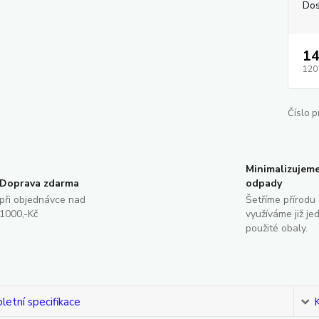
Dos
14
120
Číslo p
Minimalizujem
Doprava zdarma
odpady
při objednávce nad
Šetříme přírodu 
1000,-Kč
využíváme již je
použité obaly.
etní specifikace