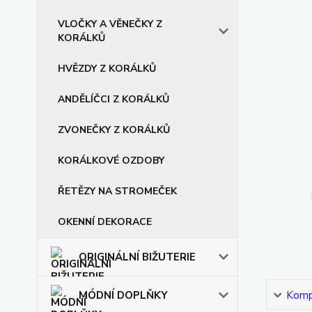
VLOČKY A VĚNEČKY Z
KORÁLKŮ
HVĚZDY Z KORÁLKŮ
ANDĚLÍČCI Z KORÁLKŮ
ZVONEČKY Z KORÁLKŮ
KORÁLKOVÉ OZDOBY
ŘETĚZY NA STROMEČEK
OKENNÍ DEKORACE
ORIGINÁLNÍ BIŽUTERIE
MÓDNÍ DOPLŇKY
Kompl