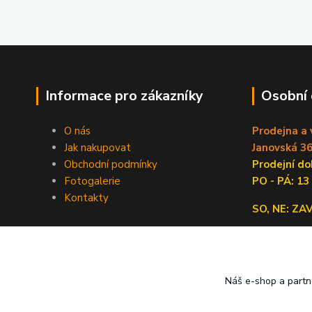
Informace pro zákazníky
Osobní
O nás
Prodejna a 
Jak nakupovat
Janovská 36
Obchodní podmínky
Prodejní 
Fotogalerie
PO - PÁ: 13
Kontakty
SO, NE: Z
Náš e-shop a partn