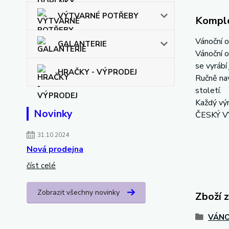
VÝTVARNÉ POTŘEBY
Komple
Vánoční 
GALANTERIE
Vánoční o
se vyrábí 
HRAČKY - VÝPRODEJ
Ručně nav
století.
Každý výr
Novinky
ČESKÝ 
31.10.2024
Nová prodejna
číst celé
Zobrazit všechny novinky
Zboží 
VÁNO