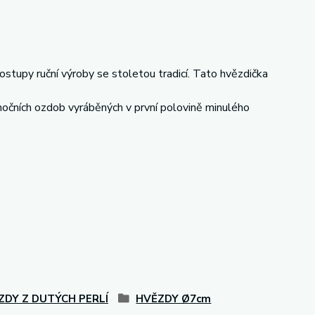
stupy ruční výroby se stoletou tradicí. Tato hvězdička
nočních ozdob vyráběných v první polovině minulého
ZDY Z DUTÝCH PERLÍ
HVĚZDY Ø7cm