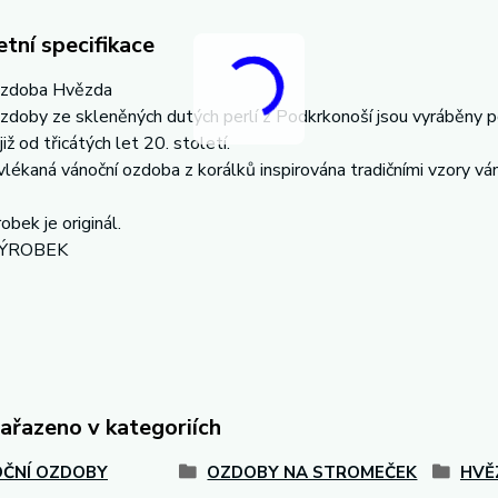
tní specifikace
ozdoba Hvězda
zdoby ze skleněných dutých perlí z Podkrkonoší jsou vyráběny po
již od třicátých let 20. století.
lékaná vánoční ozdoba z korálků inspirována tradičními vzory vá
obek je originál.
VÝROBEK
zařazeno v kategoriích
ČNÍ OZDOBY
OZDOBY NA STROMEČEK
HVĚ