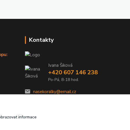
Kontakty
opu:
Ivana Šiková
+420 607 146 238
Po-Pá, 8-18 hod.
nasekoralky@email.cz
obrazovat informace