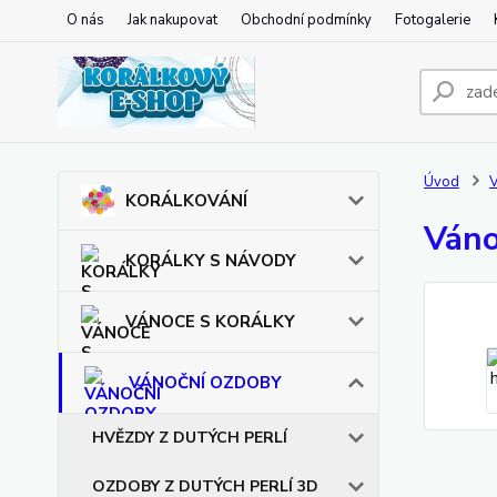
O nás
Jak nakupovat
Obchodní podmínky
Fotogalerie
Úvod
KORÁLKOVÁNÍ
Váno
KORÁLKY S NÁVODY
VÁNOCE S KORÁLKY
VÁNOČNÍ OZDOBY
HVĚZDY Z DUTÝCH PERLÍ
OZDOBY Z DUTÝCH PERLÍ 3D