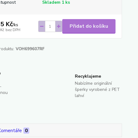
tupnost
Skladem 1 ks
5 Kč
/
ks
Přidat do košíku
 Kč
bez DPH
roduktu:
VOH699607RF
e
Recyklujeme
Nabízíme originální
-
šperky vyrobené z PET
dnou
lahví
Komentáře
0