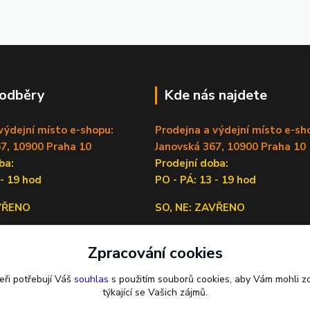
 odběry
Kde nás najdete
výdejní místo e-shopu:
Prodejna a výdejní místo e-sh
7, 10900 Praha 10
Janovská 367, 10900 Praha 10
doba:
Prodejní doba:
 - 19 hod
PO - PÁ: 13 - 19 hod
AVŘENO
SO, NE: ZAVŘENO
Sídlo firmy:
Zpracování cookies
Lečkova 1519/9, 14900 Praha 4
eři potřebují Váš
souhlas
s použitím souborů cookies, aby Vám mohli z
týkající se Vašich zájmů.