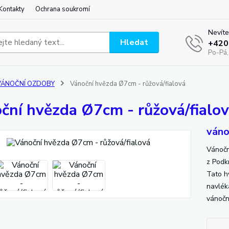
Kontakty
Ochrana soukromí
Nevíte
Hledat
+420
Po-Pá,
VÁNOČNÍ OZDOBY
Vánoční hvězda Ø7cm - růžová/fialová
ční hvězda Ø7cm - růžová/fialo
váno
Vánočn
z Podk
Tato hv
navlék
vánočn