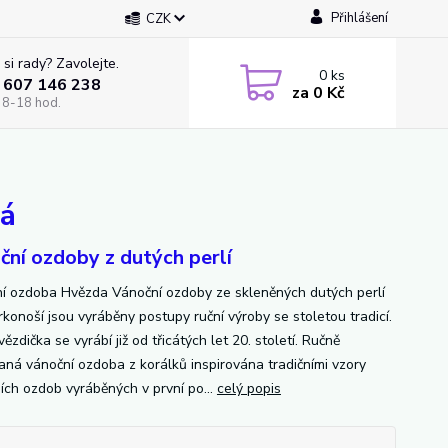
Přihlášení
CZK
 si rady? Zavolejte.
0
ks
 607 146 238
za
0 Kč
 8-18 hod.
vá
ční ozdoby z dutých perlí
í ozdoba Hvězda Vánoční ozdoby ze skleněných dutých perlí
rkonoší jsou vyráběny postupy ruční výroby se stoletou tradicí.
ězdička se vyrábí již od třicátých let 20. století. Ručně
aná vánoční ozdoba z korálků inspirována tradičními vzory
ích ozdob vyráběných v první po...
celý popis