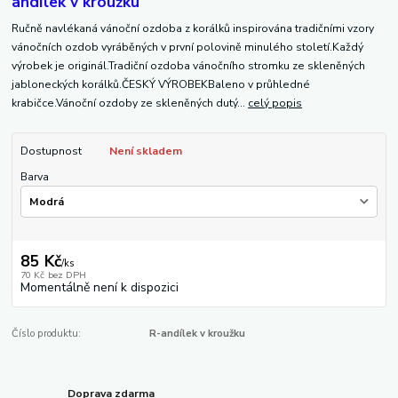
andílek v kroužku
Ručně navlékaná vánoční ozdoba z korálků inspirována tradičními vzory
vánočních ozdob vyráběných v první polovině minulého století.Každý
výrobek je originál.Tradiční ozdoba vánočního stromku ze skleněných
jabloneckých korálků.ČESKÝ VÝROBEKBaleno v průhledné
krabičce.Vánoční ozdoby ze skleněných dutý...
celý popis
Dostupnost
Není skladem
Barva
85 Kč
/
ks
70 Kč
bez DPH
Momentálně není k dispozici
Číslo produktu:
R-andílek v kroužku
Doprava zdarma