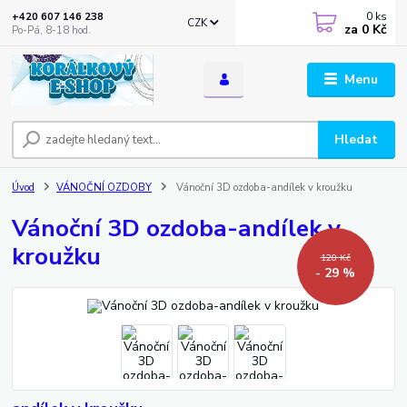
0
ks
+420 607 146 238
CZK
za
0 Kč
Po-Pá, 8-18 hod.
Menu
Hledat
Úvod
VÁNOČNÍ OZDOBY
Vánoční 3D ozdoba-andílek v kroužku
Vánoční 3D ozdoba-andílek v
kroužku
120 Kč
- 29 %