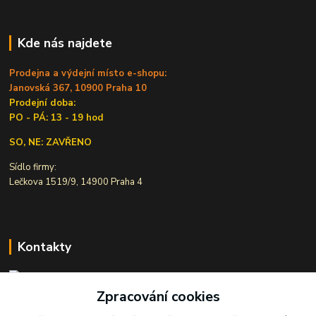
Kde nás najdete
Prodejna a výdejní místo e-shopu:
Janovská 367, 10900 Praha 10
Prodejní doba:
PO - PÁ: 13 - 19 hod
SO, NE: ZAVŘENO
Sídlo firmy:
Lečkova 1519/9, 14900 Praha 4
Kontakty
Zpracování cookies
Ivana Šiková
+420 607 146 238