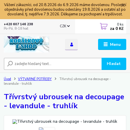
Vážení zákazníci, od 20.8.2026 do 6.9.2026 máme dovolenou. Poslední
objednávky před dovolenou budou odeslány 19.8.2026 a ostatní až po
dovolené, tj. nejdříve 7.9.2026. Děkujeme za pochopení a trpělivost.
0
ks
+420 607 146 238
CZK
za
0 Kč
Po-Pá, 8-18 hod.
Menu
Hledat
Úvod
VÝTVARNÉ POTŘEBY
Třívrstvý ubrousek na decoupage -
levandule - truhlík
Třívrstvý ubrousek na decoupage
- levandule - truhlík