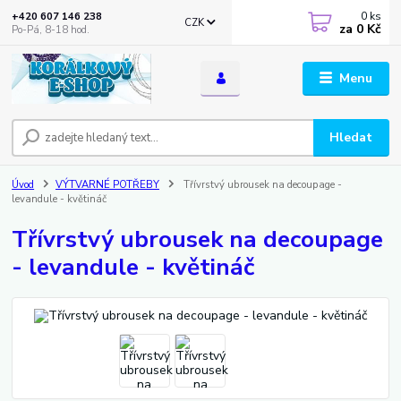
0
ks
+420 607 146 238
CZK
za
0 Kč
Po-Pá, 8-18 hod.
Menu
Hledat
Úvod
VÝTVARNÉ POTŘEBY
Třívrstvý ubrousek na decoupage -
levandule - květináč
Třívrstvý ubrousek na decoupage
- levandule - květináč