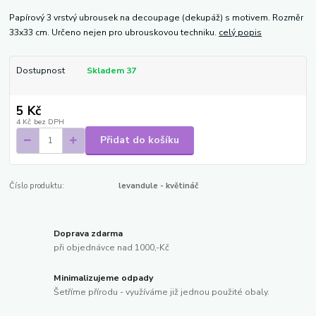
Papírový 3 vrstvý ubrousek na decoupage (dekupáž) s motivem. Rozměr
33x33 cm. Určeno nejen pro ubrouskovou techniku.
celý popis
Dostupnost
Skladem 37
5 Kč
4 Kč
bez DPH
Přidat do košíku
Číslo produktu:
levandule - květináč
Doprava zdarma
při objednávce nad 1000,-Kč
Minimalizujeme odpady
Šetříme přírodu - využíváme již jednou použité obaly.