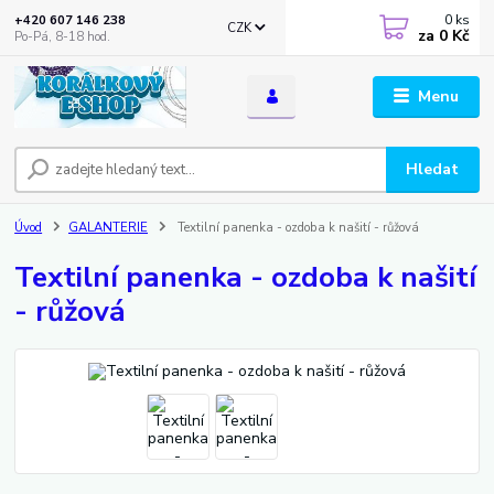
0
ks
+420 607 146 238
CZK
za
0 Kč
Po-Pá, 8-18 hod.
Menu
Hledat
Úvod
GALANTERIE
Textilní panenka - ozdoba k našití - růžová
Textilní panenka - ozdoba k našití
- růžová