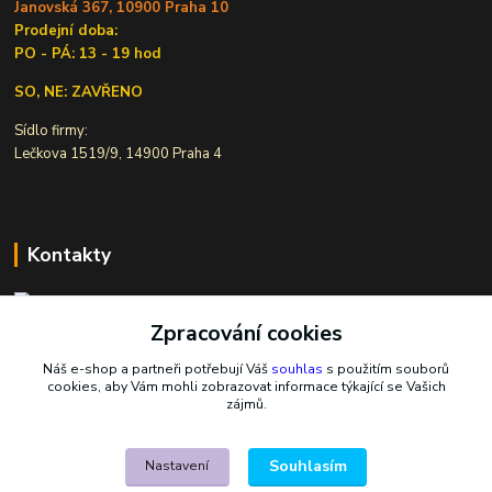
Janovská 367, 10900 Praha 10
Prodejní doba:
PO - PÁ: 13 - 19 hod
SO, NE: ZAVŘENO
Sídlo firmy:
Lečkova 1519/9, 14900 Praha 4
Kontakty
Zpracování cookies
Ivana Šiková
+420 607 146 238
Náš e-shop a partneři potřebují Váš
souhlas
s použitím souborů
Po-Pá, 8-18 hod.
cookies, aby Vám mohli zobrazovat informace týkající se Vašich
zájmů.
nasekoralky@email.cz
Souhlasím
Nastavení