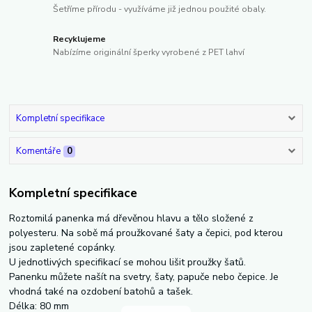
Šetříme přírodu - využíváme již jednou použité obaly.
Recyklujeme
Nabízíme originální šperky vyrobené z PET lahví
Kompletní specifikace
Komentáře
0
Kompletní specifikace
Roztomilá panenka má dřevěnou hlavu a tělo složené z
polyesteru. Na sobě má proužkované šaty a čepici, pod kterou
jsou zapletené copánky.
U jednotlivých specifikací se mohou lišit proužky šatů.
Panenku můžete našít na svetry, šaty, papuče nebo čepice. Je
vhodná také na ozdobení batohů a tašek.
Délka: 80 mm