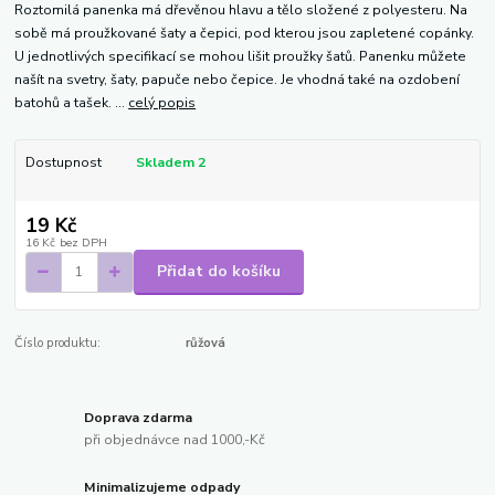
Roztomilá panenka má dřevěnou hlavu a tělo složené z polyesteru. Na
sobě má proužkované šaty a čepici, pod kterou jsou zapletené copánky.
U jednotlivých specifikací se mohou lišit proužky šatů. Panenku můžete
našít na svetry, šaty, papuče nebo čepice. Je vhodná také na ozdobení
batohů a tašek. ...
celý popis
Dostupnost
Skladem 2
19 Kč
16 Kč
bez DPH
Přidat do košíku
Číslo produktu:
růžová
Doprava zdarma
při objednávce nad 1000,-Kč
Minimalizujeme odpady