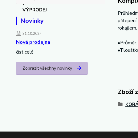
Komple
Průhledný
Novinky
přilepení
rokajlem.
31.10.2024
Nová prodejna
•Průměr
•Tloušťk
číst celé
Zobrazit všechny novinky
Zboží 
KORÁ