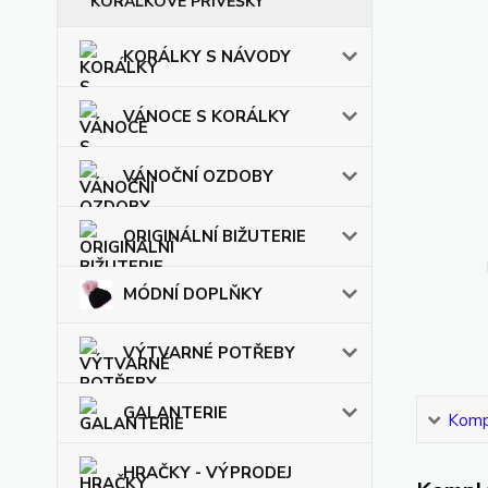
KORÁLKOVÉ PŘÍVĚŠKY
KORÁLKY S NÁVODY
VÁNOCE S KORÁLKY
VÁNOČNÍ OZDOBY
ORIGINÁLNÍ BIŽUTERIE
MÓDNÍ DOPLŇKY
VÝTVARNÉ POTŘEBY
GALANTERIE
Kompl
HRAČKY - VÝPRODEJ