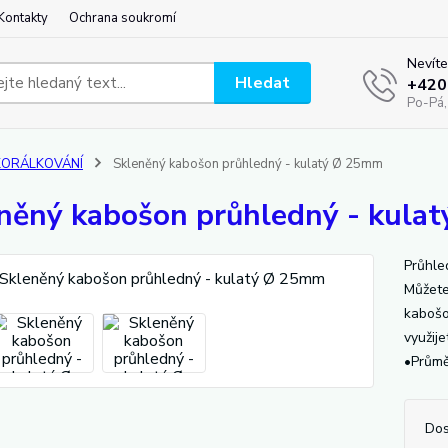
Kontakty
Ochrana soukromí
Nevíte
Hledat
+420
Po-Pá,
KORÁLKOVÁNÍ
Skleněný kabošon průhledný - kulatý Ø 25mm
něný kabošon průhledný - kula
Průhle
Můžete 
kabošo
využij
•Průmě
Dos