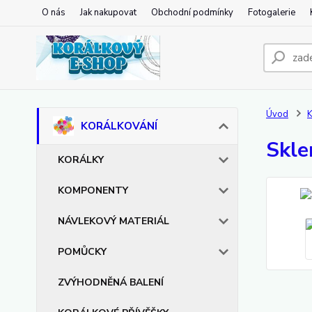
O nás
Jak nakupovat
Obchodní podmínky
Fotogalerie
Úvod
KORÁLKOVÁNÍ
Skle
KORÁLKY
KOMPONENTY
NÁVLEKOVÝ MATERIÁL
POMŮCKY
ZVÝHODNĚNÁ BALENÍ