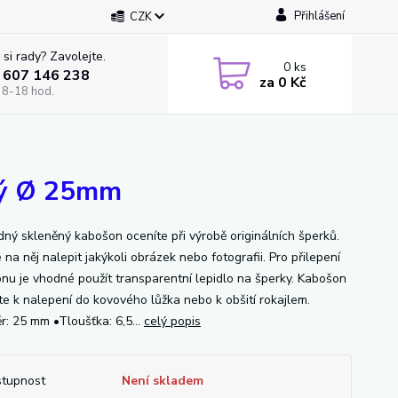
Přihlášení
CZK
 si rady? Zavolejte.
0
ks
 607 146 238
za
0 Kč
 8-18 hod.
tý Ø 25mm
dný skleněný kabošon oceníte při výrobě originálních šperků.
na něj nalepit jakýkoli obrázek nebo fotografii. Pro přilepení
nu je vhodné použít transparentní lepidlo na šperky. Kabošon
ete k nalepení do kovového lůžka nebo k obšití rokajlem.
r: 25 mm •Tloušťka: 6,5...
celý popis
tupnost
Není skladem