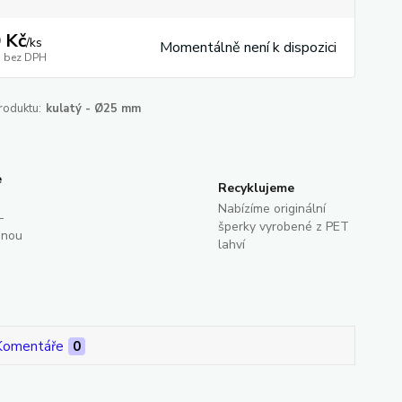
 Kč
/
ks
Momentálně není k dispozici
bez DPH
roduktu:
kulatý - Ø25 mm
e
Recyklujeme
Nabízíme originální
-
šperky vyrobené z PET
dnou
lahví
Komentáře
0