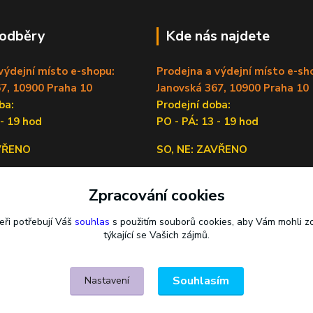
 odběry
Kde nás najdete
výdejní místo e-shopu:
Prodejna a výdejní místo e-sh
7, 10900 Praha 10
Janovská 367, 10900 Praha 10
doba:
Prodejní doba:
 - 19 hod
PO - PÁ: 13 - 19 hod
AVŘENO
SO, NE: ZAVŘENO
Sídlo firmy:
Zpracování cookies
Lečkova 1519/9, 14900 Praha 4
eři potřebují Váš
souhlas
s použitím souborů cookies, aby Vám mohli z
týkající se Vašich zájmů.
Souhlasím
Nastavení