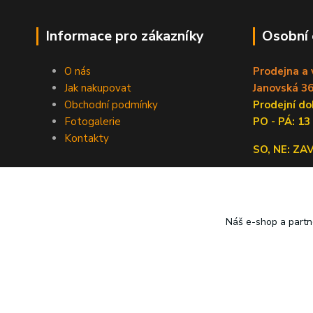
Informace pro zákazníky
Osobní
O nás
Prodejna a 
Jak nakupovat
Janovská 36
Obchodní podmínky
Prodejní 
Fotogalerie
PO - PÁ: 13
Kontakty
SO, NE: Z
Náš e-shop a partn