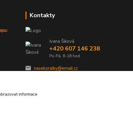
Kontakty
opu:
Ivana Šiková
+420 607 146 238
Po-Pá, 8-18 hod.
nasekoralky@email.cz
obrazovat informace