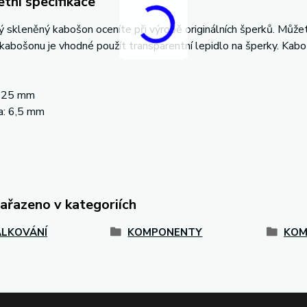
tní specifikace
 skleněný kabošon oceníte při výrobě originálních šperků. Můžete
 kabošonu je vhodné použít transparentní lepidlo na šperky. Kabo
: 25 mm
a: 6,5 mm
zařazeno v kategoriích
LKOVÁNÍ
KOMPONENTY
KOM