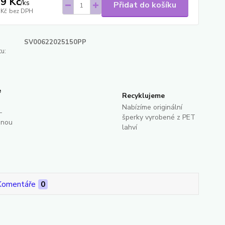
9 Kč
/
ks
Přidat do košíku
 Kč
bez DPH
SV00622025150PP
u:
e
Recyklujeme
Nabízíme originální
-
šperky vyrobené z PET
dnou
lahví
Komentáře
0