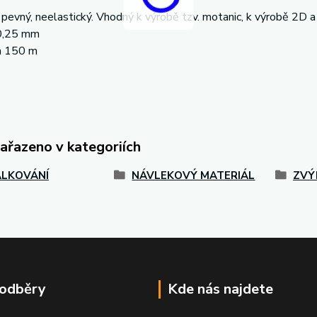
 pevný, neelastický. Vhodný k výrobě tzv. motanic, k výrobě 2D a 3D
0,25 mm
ca 150 m
zařazeno v kategoriích
LKOVÁNÍ
NÁVLEKOVÝ MATERIÁL
ZVÝ
 odběry
Kde nás najdete