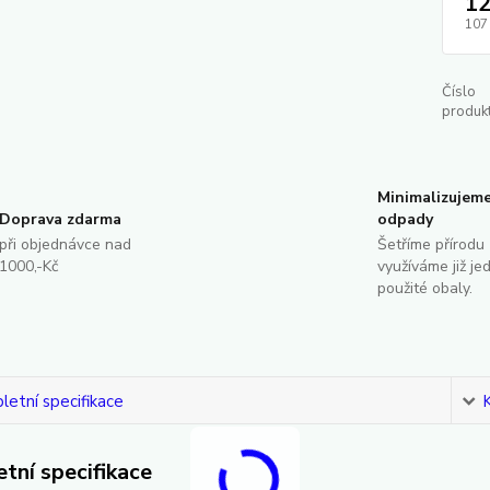
12
107
Číslo
produkt
Minimalizujem
Doprava zdarma
odpady
při objednávce nad
Šetříme přírodu 
1000,-Kč
využíváme již je
použité obaly.
etní specifikace
tní specifikace