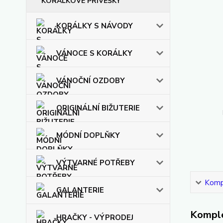
KORÁLKOVÉ PŘÍVĚŠKY
KORÁLKY S NÁVODY
VÁNOCE S KORÁLKY
VÁNOČNÍ OZDOBY
ORIGINÁLNÍ BIŽUTERIE
MÓDNÍ DOPLŇKY
VÝTVARNÉ POTŘEBY
Kompl
GALANTERIE
Komple
HRAČKY - VÝPRODEJ