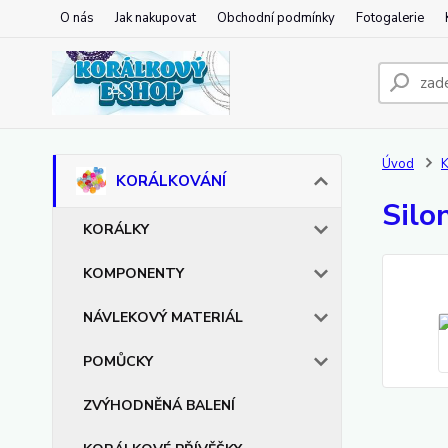
O nás
Jak nakupovat
Obchodní podmínky
Fotogalerie
Úvod
KORÁLKOVÁNÍ
Silo
KORÁLKY
KOMPONENTY
NÁVLEKOVÝ MATERIÁL
POMŮCKY
ZVÝHODNĚNÁ BALENÍ