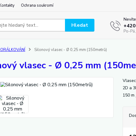
Kontakty
Ochrana soukromí
Nevíte
Hledat
+420
Po-Pá,
KORÁLKOVÁNÍ
Silonový vlasec - Ø 0,25 mm (150metrů)
nový vlasec - Ø 0,25 mm (150me
Vlasec
2D a 3D
150 m
Dos