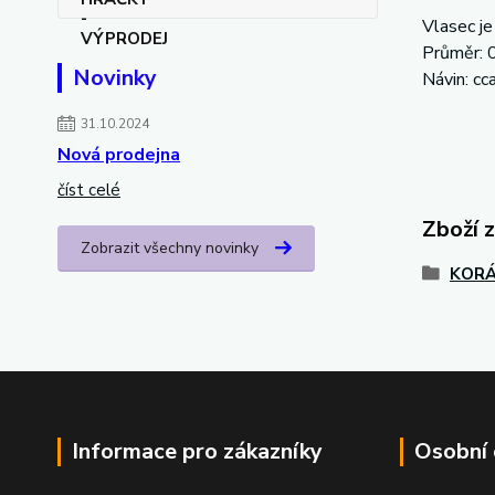
Vlasec je
Průměr: 
Novinky
Návin: c
31.10.2024
Nová prodejna
číst celé
Zboží 
Zobrazit všechny novinky
KORÁ
Informace pro zákazníky
Osobní