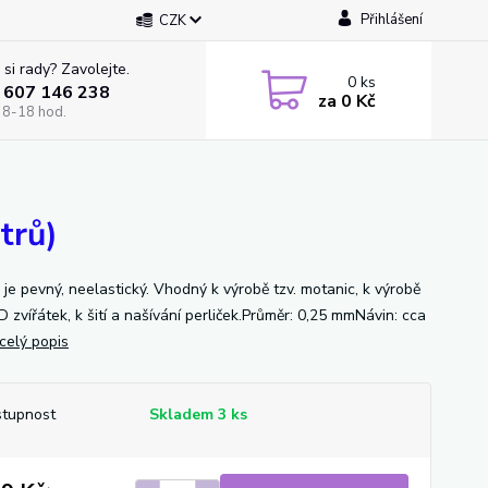
Přihlášení
CZK
 si rady? Zavolejte.
0
ks
 607 146 238
za
0 Kč
 8-18 hod.
trů)
 je pevný, neelastický. Vhodný k výrobě tzv. motanic, k výrobě
 zvířátek, k šití a našívání perliček.Průměr: 0,25 mmNávin: cca
celý popis
tupnost
Skladem 3 ks