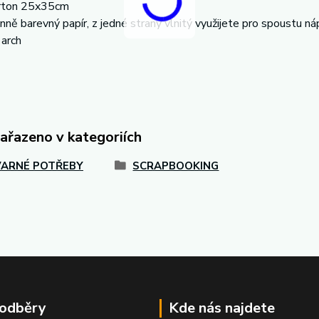
arton 25x35cm
ně barevný papír, z jedné strany vlnitý využijete pro spoustu ná
1arch
zařazeno v kategoriích
ARNÉ POTŘEBY
SCRAPBOOKING
 odběry
Kde nás najdete