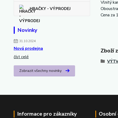
Vlnitý k
Oboustran
HRAČKY - VÝPRODEJ
Cena za 
Novinky
31.10.2024
Nová prodejna
Zboží 
číst celé
VÝTV
Zobrazit všechny novinky
Informace pro zákazníky
Osobní