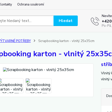
Kontakty
Ochrana soukromí
Nevíte
Hledat
+420
Po-Pá,
VÝTVARNÉ POTŘEBY
Scrapbooking karton - vlnitý 25x35cm
pbooking karton - vlnitý 25x35
stří
Vlnitý
vlnitý
Dos