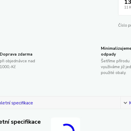
13
11 
Číslo p
Minimalizujem
Doprava zdarma
odpady
při objednávce nad
Šetříme přírodu 
1000,-Kč
využíváme již je
použité obaly.
etní specifikace
tní specifikace