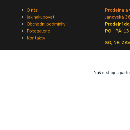
O nás
Prodejna a 
Jak nakupovat
Janovská 36
Obchodní podmínky
Prodejní 
Fotogalerie
PO - PÁ: 13
Kontakty
SO, NE: Z
Náš e-shop a partn