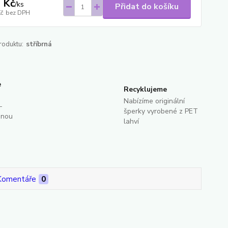
 Kč
/
ks
Přidat do košíku
Kč
bez DPH
roduktu:
stříbrná
e
Recyklujeme
Nabízíme originální
-
šperky vyrobené z PET
dnou
lahví
Komentáře
0