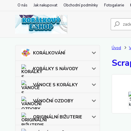
O nás
Jak nakupovat
Obchodní podmínky
Fotogalerie
Úvod
KORÁLKOVÁNÍ
Scra
KORÁLKY S NÁVODY
VÁNOCE S KORÁLKY
VÁNOČNÍ OZDOBY
ORIGINÁLNÍ BIŽUTERIE