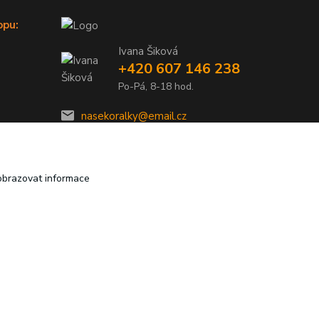
opu:
Ivana Šiková
+420 607 146 238
Po-Pá, 8-18 hod.
nasekoralky@email.cz
obrazovat informace
Vytvořeno na
Eshop-rychle.cz