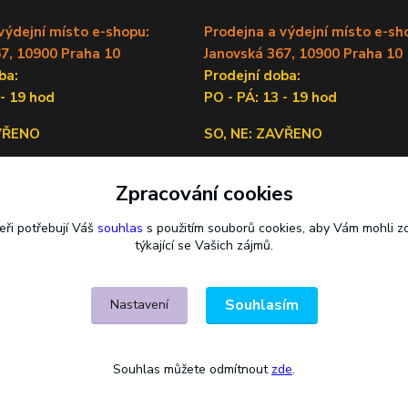
výdejní místo e-shopu:
Prodejna a výdejní místo e-sh
7, 10900 Praha 10
Janovská 367, 10900 Praha 10
doba:
Prodejní doba:
 - 19 hod
PO - PÁ: 13 - 19 hod
AVŘENO
SO, NE: ZAVŘENO
Sídlo firmy:
Zpracování cookies
Lečkova 1519/9, 14900 Praha 4
eři potřebují Váš
souhlas
s použitím souborů cookies, aby Vám mohli z
týkající se Vašich zájmů.
Souhlasím
Nastavení
Souhlas můžete odmítnout
zde
.