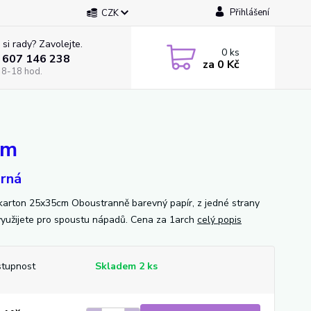
Přihlášení
CZK
 si rady? Zavolejte.
0
ks
 607 146 238
za
0 Kč
 8-18 hod.
cm
brná
 karton 25x35cm Oboustranně barevný papír, z jedné strany
 využijete pro spoustu nápadů. Cena za 1arch
celý popis
tupnost
Skladem 2 ks