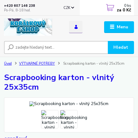
0
ks
+420 607 146 238
CZK
za
0 Kč
Po-Pá, 8-18 hod.
Menu
Hledat
Úvod
VÝTVARNÉ POTŘEBY
Scrapbooking karton - vlnitý 25x35cm
Scrapbooking karton - vlnitý
25x35cm