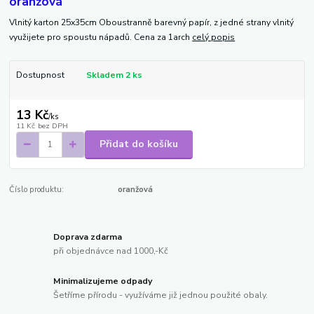
oranžová
Vlnitý karton 25x35cm Oboustranně barevný papír, z jedné strany vlnitý
využijete pro spoustu nápadů. Cena za 1arch
celý popis
Dostupnost
Skladem 2 ks
13 Kč
/
ks
11 Kč
bez DPH
Přidat do košíku
Číslo produktu:
oranžová
Doprava zdarma
při objednávce nad 1000,-Kč
Minimalizujeme odpady
Šetříme přírodu - využíváme již jednou použité obaly.