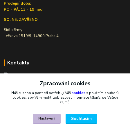
Prodejní doba:
PO - PÁ: 13 - 19 hod
SO, NE: ZAVŘENO
Sídlo firmy:
Lečkova 1519/9, 14900 Praha 4
Kontakty
Zpracování cookies
Ivana Šiková
+420 607 146 238
Náš e-shop a partneři potřebují Váš
souhlas
s použitím souborů
Po-Pá, 8-18 hod.
cookies, aby Vám mohli zobrazovat informace týkající se Vašich
zájmů.
nasekoralky@email.cz
Souhlasím
Nastavení