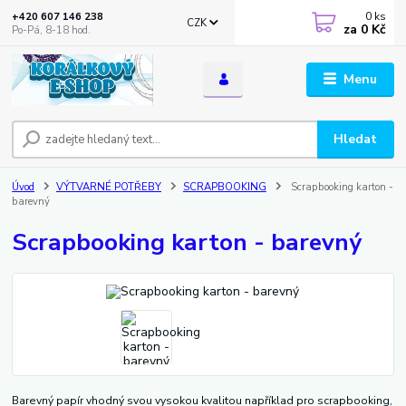
0
ks
+420 607 146 238
CZK
za
0 Kč
Po-Pá, 8-18 hod.
Menu
Hledat
Úvod
VÝTVARNÉ POTŘEBY
SCRAPBOOKING
Scrapbooking karton -
barevný
Scrapbooking karton - barevný
Barevný papír vhodný svou vysokou kvalitou například pro scrapbooking,