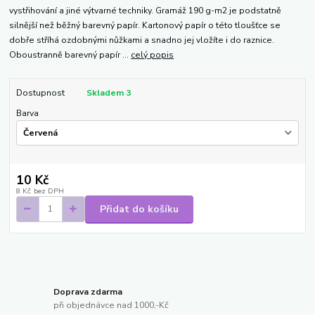
vystřihování a jiné výtvarné techniky. Gramáž 190 g-m2 je podstatně
silnější než běžný barevný papír. Kartonový papír o této tloušťce se
dobře stříhá ozdobnými nůžkami a snadno jej vložíte i do raznice.
Oboustranně barevný papír ...
celý popis
Dostupnost
Skladem 3
Barva
10 Kč
8 Kč
bez DPH
Přidat do košíku
Doprava zdarma
při objednávce nad 1000,-Kč