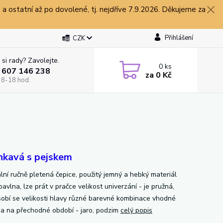
 ostatní až po dovolené, tj. nejdříve 7.9.2026. Děkujeme za
Přihlášení
CZK
 si rady? Zavolejte.
0
ks
 607 146 238
za
0 Kč
 8-18 hod.
nkavá s pejskem
ální ručně pletená čepice, použitý jemný a hebký materiál
vlna, lze prát v pračce velikost univerzání - je pružná,
sobí se velikosti hlavy různé barevné kombinace vhodné
a na přechodné období - jaro, podzim
celý popis