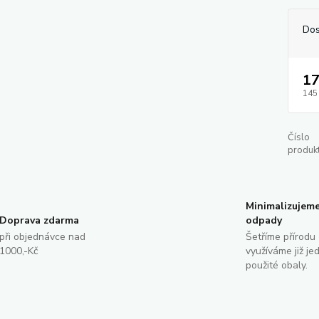
Dos
17
145
Číslo
produkt
Minimalizujem
Doprava zdarma
odpady
při objednávce nad
Šetříme přírodu 
1000,-Kč
využíváme již je
použité obaly.