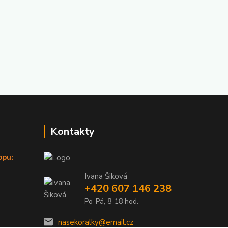
Kontakty
opu:
Ivana Šiková
+420 607 146 238
Po-Pá, 8-18 hod.
nasekoralky@email.cz