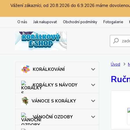
Vážení zákazníci, od 20.8.2026 do 6.9.2026 máme dovolenou.
O nás
Jak nakupovat
Obchodní podmínky
Fotogalerie
Úvod
KORÁLKOVÁNÍ
Ručn
KORÁLKY S NÁVODY
VÁNOCE S KORÁLKY
VÁNOČNÍ OZDOBY