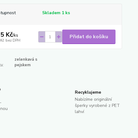
tupnost
Skladem 1 ks
5 Kč
/
ks
Přidat do košíku
 Kč
bez DPH
zelenkavá s
u:
pejskem
e
Recyklujeme
Nabízíme originální
-
šperky vyrobené z PET
dnou
lahví