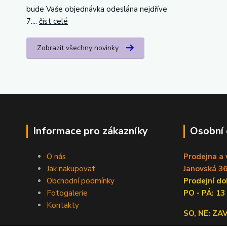
bude Vaše objednávka odeslána nejdříve
7....
číst celé
Zobrazit všechny novinky
Informace pro zákazníky
Osobní
O nás
Prodejna a 
Jak nakupovat
Janovská 36
Obchodní podmínky
Prodejní 
Fotogalerie
PO - PÁ: 13
Kontakty
SO, NE: Z