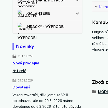
VÝTVARNÉ POTŘEBY
Kompl
GALANTERIE
Komple
HRAČKY - VÝPRODEJ
Origináln
velikost 
různé ba
Novinky
vhodné z
31.10.2024
Nová prodejna
číst celé
09.08.2026
Zboží 
Dovolená
MÓDN
Vážení zákazníci, děkujeme za Vaši
objednávku, ale od 20.8. 2026 máme
dovolenou do 6.9.2026. Z tohoto důvodu