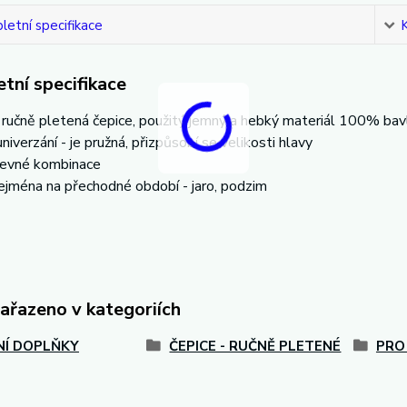
etní specifikace
tní specifikace
í ručně pletená čepice, použitý jemný a hebký materiál 100% bavl
univerzání - je pružná, přizpůsobí se velikosti hlavy
revné kombinace
ejména na přechodné období - jaro, podzim
zařazeno v kategoriích
Í DOPLŇKY
ČEPICE - RUČNĚ PLETENÉ
PRO