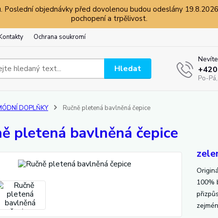
 Poslední objednávky před dovolenou budou odeslány 19.8.2026 a
pochopení a trpělivost.
Kontakty
Ochrana soukromí
Nevíte
Hledat
+420
Po-Pá,
MÓDNÍ DOPLŇKY
Ručně pletená bavlněná čepice
ě pletená bavlněná čepice
zele
Origin
100% ba
přizpů
zejmén