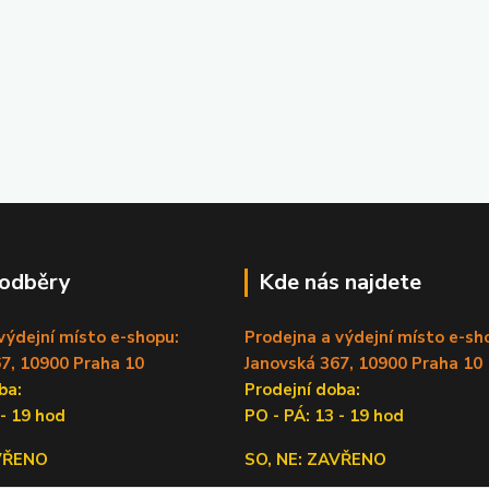
 odběry
Kde nás najdete
výdejní místo e-shopu:
Prodejna a výdejní místo e-sh
7, 10900 Praha 10
Janovská 367, 10900 Praha 10
doba:
Prodejní doba:
 - 19 hod
PO - PÁ: 13 - 19 hod
AVŘENO
SO, NE: ZAVŘENO