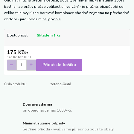
Originální ručně pletená čepice, použitý jemný a hebký materiál 100%
bavlna, lze prát v pračce velikost univerzání - je pružná, přizpůsobí se
velikosti hlavy různé barevné kombinace vhodné zejména na přechodné
období - jaro, podzim
celý popis
Dostupnost
Skladem 1 ks
175 Kč
/
ks
145 Kč
bez DPH
Přidat do košíku
Číslo produktu:
zelená-šedá
Doprava zdarma
při objednávce nad 1000,-Kč
Minimalizujeme odpady
Šetříme přírodu - využíváme již jednou použité obaly.