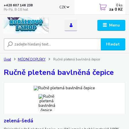
0
ks
+420 607 146 238
CZK
za
0 Kč
Po-Pá, 8-18 hod.
Menu
Hledat
Úvod
MÓDNÍ DOPLŇKY
Ručně pletená bavlněná čepice
Ručně pletená bavlněná čepice
zelená-šedá