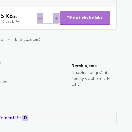
5 Kč
/
ks
Přidat do košíku
 Kč
bez DPH
roduktu:
bílá-sv.zelená
e
Recyklujeme
Nabízíme originální
-
šperky vyrobené z PET
dnou
lahví
Komentáře
0