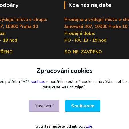
 odběry
Kde nás najdete
výdejní místo e-shopu:
Prodejna a výdejní místo e-sh
7, 10900 Praha 10
Janovská 367, 10900 Praha 10
doba:
Prodejní doba:
 - 19 hod
PO - PÁ: 13 - 19 hod
AVŘENO
SO, NE: ZAVŘENO
Sídlo firmy:
Zpracování cookies
Lečkova 1519/9, 14900 Praha 4
eři potřebují Váš
souhlas
s použitím souborů cookies, aby Vám mohli z
týkající se Vašich zájmů.
Souhlasím
Nastavení
Souhlas můžete odmítnout
zde
.