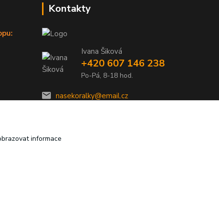
Kontakty
opu:
Ivana Šiková
+420 607 146 238
Po-Pá, 8-18 hod.
nasekoralky@email.cz
obrazovat informace
Vytvořeno na
Eshop-rychle.cz