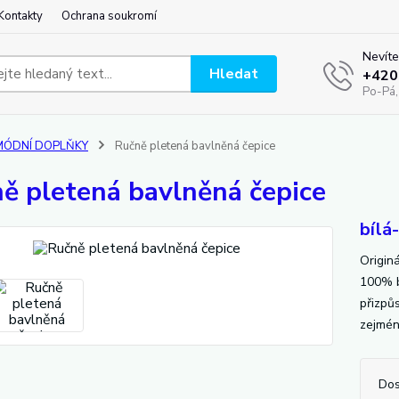
Kontakty
Ochrana soukromí
Nevíte
Hledat
+420
Po-Pá,
MÓDNÍ DOPLŇKY
Ručně pletená bavlněná čepice
ě pletená bavlněná čepice
bílá
Origin
100% ba
přizpů
zejmén
Dos