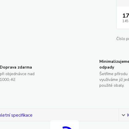
17
145
Číslo p
Minimalizujem
Doprava zdarma
odpady
při objednávce nad
Šetříme přírodu 
1000,-Kč
využíváme již je
použité obaly.
etní specifikace