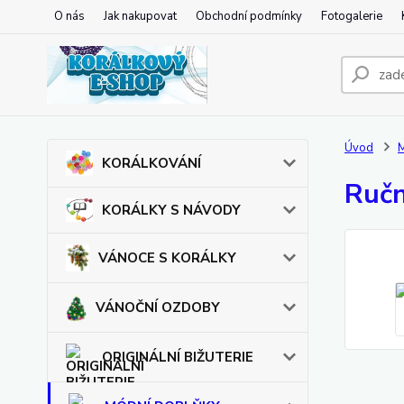
O nás
Jak nakupovat
Obchodní podmínky
Fotogalerie
Úvod
KORÁLKOVÁNÍ
Ručn
KORÁLKY S NÁVODY
VÁNOCE S KORÁLKY
VÁNOČNÍ OZDOBY
ORIGINÁLNÍ BIŽUTERIE