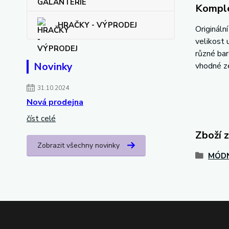
Komple
HRAČKY - VÝPRODEJ
Origináln
velikost 
různé ba
Novinky
vhodné z
31.10.2024
Nová prodejna
číst celé
Zboží 
Zobrazit všechny novinky
MÓDN