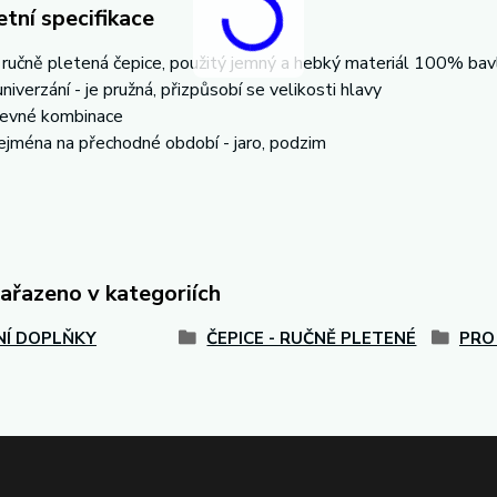
tní specifikace
í ručně pletená čepice, použitý jemný a hebký materiál 100% bavl
univerzání - je pružná, přizpůsobí se velikosti hlavy
revné kombinace
ejména na přechodné období - jaro, podzim
zařazeno v kategoriích
Í DOPLŇKY
ČEPICE - RUČNĚ PLETENÉ
PRO