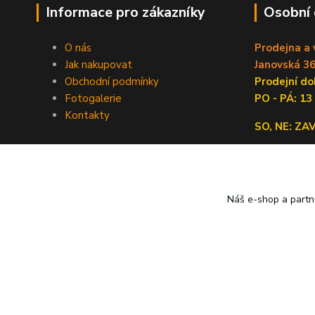
Informace pro zákazníky
Osobní
O nás
Prodejna a 
Jak nakupovat
Janovská 36
Obchodní podmínky
Prodejní 
Fotogalerie
PO - PÁ: 13
Kontakty
SO, NE: Z
Náš e-shop a partn