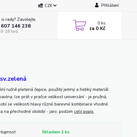
Přihlášení
CZK
 si rady? Zavolejte.
0
ks
 607 146 238
za
0 Kč
 8-18 hod.
-sv.zelená
ální ručně pletená čepice, použitý jemný a hebký materiál
vlna, lze prát v pračce velikost univerzání - je pružná,
sobí se velikosti hlavy různé barevné kombinace vhodné
a na přechodné období - jaro, podzim
celý popis
tupnost
Skladem 1 ks