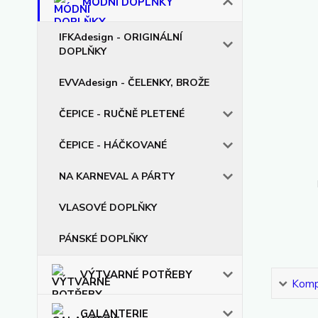
MÓDNÍ DOPLŇKY
IFKAdesign - ORIGINÁLNÍ
DOPLŇKY
EVVAdesign - ČELENKY, BROŽE
ČEPICE - RUČNĚ PLETENÉ
ČEPICE - HÁČKOVANÉ
NA KARNEVAL A PÁRTY
VLASOVÉ DOPLŇKY
PÁNSKÉ DOPLŇKY
VÝTVARNÉ POTŘEBY
Kompl
GALANTERIE