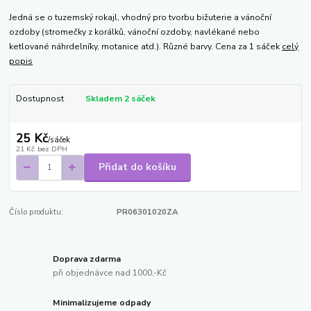
Jedná se o tuzemský rokajl, vhodný pro tvorbu bižuterie a vánoční
ozdoby (stromečky z korálků, vánoční ozdoby, navlékané nebo
ketlované náhrdelníky, motanice atd.). Různé barvy. Cena za 1 sáček
celý
popis
Dostupnost
Skladem 2 sáček
25 Kč
/
sáček
21 Kč
bez DPH
Přidat do košíku
Číslo produktu:
PR06301020ZA
Doprava zdarma
při objednávce nad 1000,-Kč
Minimalizujeme odpady