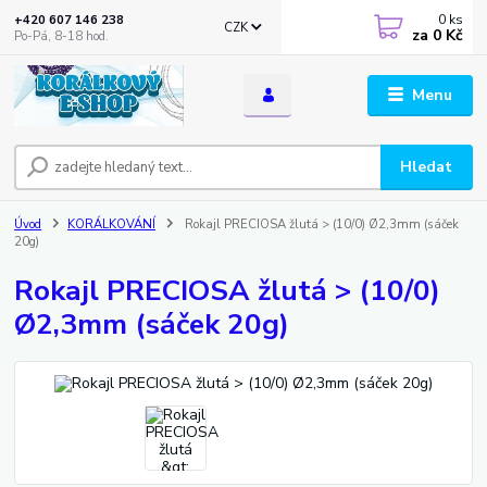
0
ks
+420 607 146 238
CZK
za
0 Kč
Po-Pá, 8-18 hod.
Menu
Hledat
Úvod
KORÁLKOVÁNÍ
Rokajl PRECIOSA žlutá > (10/0) Ø2,3mm (sáček
20g)
Rokajl PRECIOSA žlutá > (10/0)
Ø2,3mm (sáček 20g)