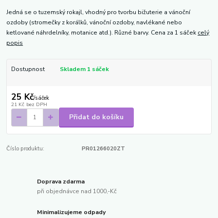
Jedná se o tuzemský rokajl, vhodný pro tvorbu bižuterie a vánoční
ozdoby (stromečky z korálků, vánoční ozdoby, navlékané nebo
ketlované náhrdelníky, motanice atd.). Různé barvy. Cena za 1 sáček
celý
popis
Dostupnost
Skladem 1 sáček
25 Kč
/
sáček
21 Kč
bez DPH
Přidat do košíku
Číslo produktu:
PR01266020ZT
Doprava zdarma
při objednávce nad 1000,-Kč
Minimalizujeme odpady