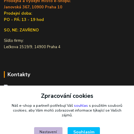
Prodejna a výdejní místo e-shopu:
Janovská 367, 10900 Praha 10
Prodejní doba:
PO - PÁ: 13 - 19 hod
SO, NE: ZAVŘENO
Sídlo firmy:
Lečkova 1519/9, 14900 Praha 4
Kontakty
Zpracování cookies
Ivana Šiková
+420 607 146 238
Náš e-shop a partneři potřebují Váš
souhlas
s použitím souborů
Po-Pá, 8-18 hod.
cookies, aby Vám mohli zobrazovat informace týkající se Vašich
zájmů.
nasekoralky@email.cz
Souhlasím
Nastavení