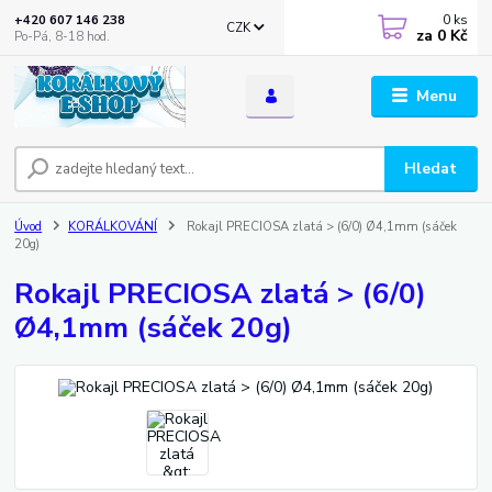
0
ks
+420 607 146 238
CZK
za
0 Kč
Po-Pá, 8-18 hod.
Menu
Hledat
Úvod
KORÁLKOVÁNÍ
Rokajl PRECIOSA zlatá > (6/0) Ø4,1mm (sáček
20g)
Rokajl PRECIOSA zlatá > (6/0)
Ø4,1mm (sáček 20g)